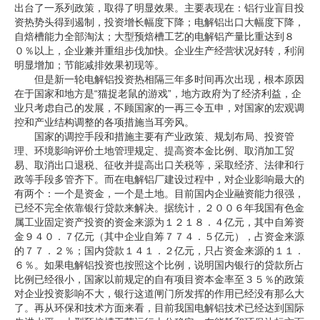
出台了一系列政策，取得了明显效果。主要表现在：铝行业盲目投
资热势头得到遏制，投资增长幅度下降；电解铝出口大幅度下降，
自焙槽能力全部淘汰；大型预焙槽工艺的电解铝产量比重达到８
０％以上，企业兼并重组步伐加快。企业生产经营状况好转，利润
明显增加；节能减排效果初现等。
但是新一轮电解铝投资热相隔三年多时间再次出现，根本原因
在于国家和地方是“猫捉老鼠的游戏”，地方政府为了经济利益，企
业只考虑自己的发展，不顾国家的一再三令五申，对国家的宏观调
控和产业结构调整的各项措施当耳旁风。
国家的调控手段和措施主要有产业政策、规划布局、投资管
理、环境影响评价土地管理规定、提高资本金比例、取消加工贸
易、取消出口退税、征收并提高出口关税等，采取经济、法律和行
政等手段多管齐下。而在电解铝厂建设过程中，对企业影响最大的
有两个：一个是资金，一个是土地。目前国内企业融资能力很强，
已经不完全依靠银行贷款来解决。据统计，２００６年我国有色金
属工业固定资产投资的资金来源为１２１８．４亿元，其中自筹资
金９４０．７亿元（其中企业自筹７７４．５亿元），占资金来源
的７７．２％；国内贷款１４１．２亿元，只占资金来源的１１．
６％。如果电解铝投资也按照这个比例，说明国内银行的贷款所占
比例已经很小，国家以前规定的自有项目资本金率至３５％的政策
对企业投资影响不大，银行这道闸门所发挥的作用已经没有那么大
了。再从环保和技术方面来看，目前我国电解铝技术已经达到国际