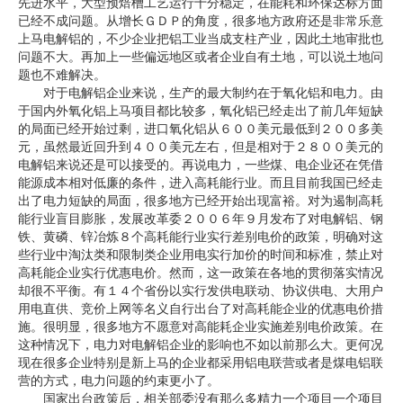
先进水平，大型预焙槽工艺运行十分稳定，在能耗和环保达标方面
已经不成问题。从增长ＧＤＰ的角度，很多地方政府还是非常乐意
上马电解铝的，不少企业把铝工业当成支柱产业，因此土地审批也
问题不大。再加上一些偏远地区或者企业自有土地，可以说土地问
题也不难解决。
对于电解铝企业来说，生产的最大制约在于氧化铝和电力。由
于国内外氧化铝上马项目都比较多，氧化铝已经走出了前几年短缺
的局面已经开始过剩，进口氧化铝从６００美元最低到２００多美
元，虽然最近回升到４００美元左右，但是相对于２８００美元的
电解铝来说还是可以接受的。再说电力，一些煤、电企业还在凭借
能源成本相对低廉的条件，进入高耗能行业。而且目前我国已经走
出了电力短缺的局面，很多地方已经开始出现富裕。对为遏制高耗
能行业盲目膨胀，发展改革委２００６年９月发布了对电解铝、钢
铁、黄磷、锌冶炼８个高耗能行业实行差别电价的政策，明确对这
些行业中淘汰类和限制类企业用电实行加价的时间和标准，禁止对
高耗能企业实行优惠电价。然而，这一政策在各地的贯彻落实情况
却很不平衡。有１４个省份以实行发供电联动、协议供电、大用户
用电直供、竞价上网等名义自行出台了对高耗能企业的优惠电价措
施。很明显，很多地方不愿意对高能耗企业实施差别电价政策。在
这种情况下，电力对电解铝企业的影响也不如以前那么大。更何况
现在很多企业特别是新上马的企业都采用铝电联营或者是煤电铝联
营的方式，电力问题的约束更小了。
国家出台政策后，相关部委没有那么多精力一个项目一个项目