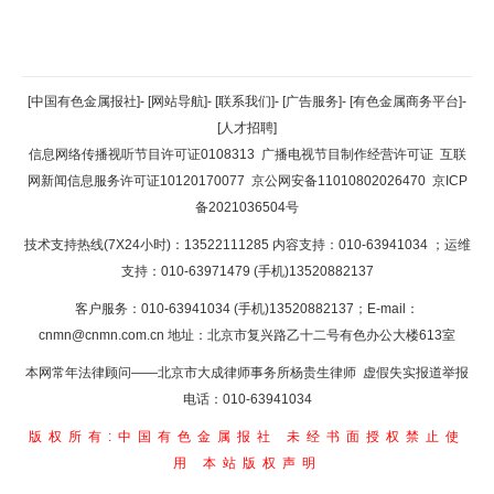
返回顶部
[中国有色金属报社]
-
[网站导航]
-
[联系我们]
-
[广告服务]
-
[有色金属商务平台]
-
[人才招聘]
返回首页
信息网络传播视听节目许可证0108313
广播电视节目制作经营许可证
互联
网新闻信息服务许可证10120170077
京公网安备11010802026470
京ICP
备2021036504号
技术支持热线(7X24小时)：13522111285 内容支持：010-63941034
；运维
支持：010-63971479 (手机)13520882137
客户服务：010-63941034 (手机)13520882137；E-mail：
cnmn@cnmn.com.cn
地址：北京市复兴路乙十二号有色办公大楼613室
本网常年法律顾问——北京市大成律师事务所杨贵生律师 虚假失实报道举报
电话：010-63941034
版权所有:中国有色金属报社
未经书面授权禁止使
用
本站版权声明