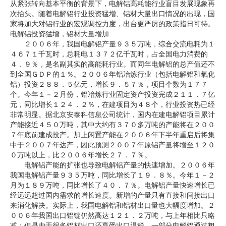
从紧张转向基本平衡的背景下，电解铝高耗能行业盲目发展现象再
次抬头。随着电解铝行业投资猛增、铝材大量出口情况的出现，国
企业文化
家将加大对铝行业的宏观调控力度，出台更严厉的政策指日可待。
电解铝投资猛增，铝材大量增加
《资源再生》杂志
２００６年，我国电解铝产量９３５万吨，综合交流电耗为１
４６７１千瓦时，总耗电１３７２亿千瓦时，占全国电力消费的
行情报价
４．９％，是名副其实的高能耗行业。而同年电解铝的总产值还不
到全国ＧＤＰ的１％。２００６年铝冶炼行业（包括电解铝和氧化
数字报
铝）投资２８８．５亿元，增长９．５７％，项目个数为１７７
个。今年１－２月份，铝冶炼行业固定资产投资完成２１１．７亿
元，同比增长１２４．２％，在建项目为４８个，行业投资热已经
非常明显。据北京安泰科信息公司统计，国内在建电解铝项目累计
产能接近４５０万吨，其中大约有３７０多万吨的产能将在２００
７年底前建成投产。加上闲置产能在２００６年下半年重启后将集
中于２００７年达产，因此预测２００７年原铝产量将增至１２０
０万吨以上，比２００６年增长２７．７％。
电解铝产能的扩张也导致电解铝产量的快速增加。２００６年
我国电解铝产量９３５万吨，同比增长了１９．８％。今年１－２
月为１８９万吨，同比增长了４０．７％。电解铝产量快速增长已
经远远超过国内需求的增长速度。新增的产量只有直接和间接出口
来消化解决。实际上，我国电解铝和铝材出口量也大幅度增加。２
００６年我国出口铝锭仍然高达１２１．２万吨，与上年相比只略
减；但是由于很多铝材出口还享受出口退税，一部分电解铝通过粗