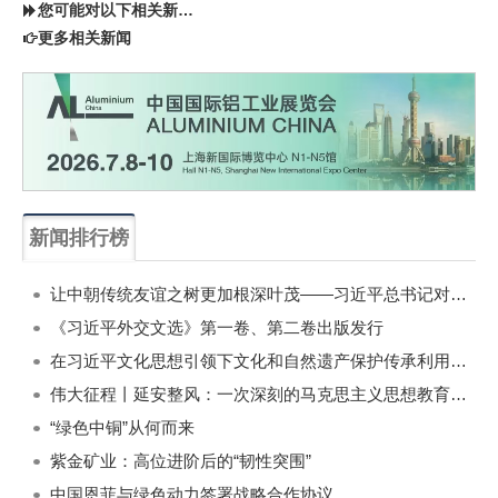
您可能对以下相关新闻同样感兴趣
更多相关新闻
新闻排行榜
一周
每月
让中朝传统友谊之树更加根深叶茂——习近平总书记对朝鲜进行国事访问纪实
《习近平外交文选》第一卷、第二卷出版发行
在习近平文化思想引领下文化和自然遗产保护传承利用工作开创新局面
伟大征程丨延安整风：一次深刻的马克思主义思想教育运动
“绿色中铜”从何而来
紫金矿业：高位进阶后的“韧性突围”
中国恩菲与绿色动力签署战略合作协议