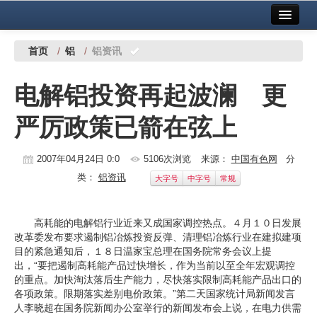
首页
中国有色金属报社主办
广告服务
首页
/
铝
/
铝资讯
要闻
电解铝投资再起波澜 更
铜镍铅锌
严厉政策已箭在弦上
铝
稀有稀土
2007年04月24日 0:0
5106次浏览
来源：
中国有色网
分
类：
铝资讯
大字号
中字号
常规
有色市场
科技
高耗能的电解铝行业近来又成国家调控热点。４月１０日发展
改革委发布要求遏制铝冶炼投资反弹、清理铝冶炼行业在建拟建项
镁钛
目的紧急通知后，１８日温家宝总理在国务院常务会议上提
出，“要把遏制高耗能产品过快增长，作为当前以至全年宏观调控
地矿 建设
的重点。加快淘汰落后生产能力，尽快落实限制高耗能产品出口的
各项政策。限期落实差别电价政策。”第二天国家统计局新闻发言
党建工作
人李晓超在国务院新闻办公室举行的新闻发布会上说，在电力供需