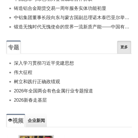
铸造铝合金期货交易一周年服务实体功能初显
中铝集团董事长段向东与蒙古国副总理诺木泰巴亚尔举行会谈
锻造无愧时代无愧使命的世界一流新质产能——中国有色金属工业的战略应对与破局之道（二）
专题
更多
深入学习贯彻习近平党建思想
伟大征程
树立和践行正确政绩观
2026年全国两会有色金属行业专题报道
2026新春走基层
视频
企业新闻
专题新闻
人物专访