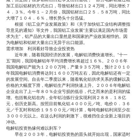
加工后以铝材的方式出口，导致铝材出口１２４万吨，同比增长７
４．３％。今年１－２月份，我国铝材出口２５．５８万吨，同比
大增了１０４．６％，增长势头十分迅猛。
根据《铝工业产业发展政策》和《关于加快铝工业结构调整指
导意见的通知》等文件，我国铝工业发展“主要以满足国内市场需
求为主”，铝产品的大量出口显然是和国家的产业政策相悖的。因
为电解铝和铝材大量出口无异于出口能源。
需求增加 利润看好导致企业投资热
近年来，随着我国经济的发展，电解铝消费快速增长。“十一
五”期间，我国电解铝年平均消费增长将超过１６％。２００６年
我国电解铝产能为１２００万吨，产量９３５万吨，预计２０１０
年我国电解铝消费将达到１６００万吨左右，因此电解铝还有一定
的发展空间。自去年二季度以来，随着氧化铝供求关系的缓解以及
价格的大幅度下滑，电解铝生产利润快速上升。２００６年电解铝
企业走出了上一年８０％企业亏损的低谷，代之而来的是利润的猛
增。包括氧化铝在内，全年铝冶炼行业实现利润２８８．１８亿
元，创历史新高。按照目前氧化铝４０００元／吨、电价０．３６
元／千瓦时和铝价１９５００元／吨计算，每吨电解铝利润至少在
３０００元以上。在这么利润的刺激下，很难挡住企业新上项目的
冲动。
电解铝投资热缘何难以刹车？
早在２００３年，电解铝投资热的苗头就开始出现，国家适时