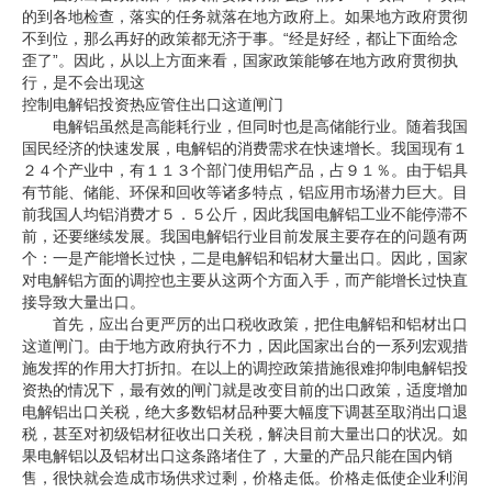
的到各地检查，落实的任务就落在地方政府上。如果地方政府贯彻
不到位，那么再好的政策都无济于事。“经是好经，都让下面给念
歪了”。因此，从以上方面来看，国家政策能够在地方政府贯彻执
行，是不会出现这
控制电解铝投资热应管住出口这道闸门
电解铝虽然是高能耗行业，但同时也是高储能行业。随着我国
国民经济的快速发展，电解铝的消费需求在快速增长。我国现有１
２４个产业中，有１１３个部门使用铝产品，占９１％。由于铝具
有节能、储能、环保和回收等诸多特点，铝应用市场潜力巨大。目
前我国人均铝消费才５．５公斤，因此我国电解铝工业不能停滞不
前，还要继续发展。我国电解铝行业目前发展主要存在的问题有两
个：一是产能增长过快，二是电解铝和铝材大量出口。因此，国家
对电解铝方面的调控也主要从这两个方面入手，而产能增长过快直
接导致大量出口。
首先，应出台更严厉的出口税收政策，把住电解铝和铝材出口
这道闸门。由于地方政府执行不力，因此国家出台的一系列宏观措
施发挥的作用大打折扣。在以上的调控政策措施很难抑制电解铝投
资热的情况下，最有效的闸门就是改变目前的出口政策，适度增加
电解铝出口关税，绝大多数铝材品种要大幅度下调甚至取消出口退
税，甚至对初级铝材征收出口关税，解决目前大量出口的状况。如
果电解铝以及铝材出口这条路堵住了，大量的产品只能在国内销
售，很快就会造成市场供求过剩，价格走低。价格走低使企业利润