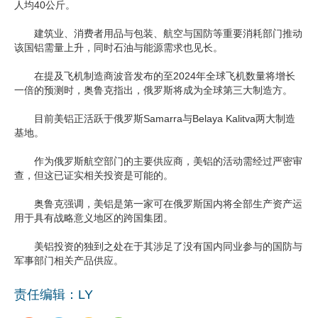
人均40公斤。
企业文化
建筑业、消费者用品与包装、航空与国防等重要消耗部门推动
该国铝需量上升，同时石油与能源需求也见长。
《资源再生》杂志
在提及飞机制造商波音发布的至2024年全球飞机数量将增长
行情报价
一倍的预测时，奥鲁克指出，俄罗斯将成为全球第三大制造方。
数字报
目前美铝正活跃于俄罗斯Samarra与Belaya Kalitva两大制造
基地。
作为俄罗斯航空部门的主要供应商，美铝的活动需经过严密审
查，但这已证实相关投资是可能的。
奥鲁克强调，美铝是第一家可在俄罗斯国内将全部生产资产运
用于具有战略意义地区的跨国集团。
美铝投资的独到之处在于其涉足了没有国内同业参与的国防与
军事部门相关产品供应。
责任编辑：LY