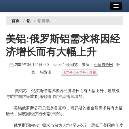
首页
中国有色金属报社主办
广告服务
首页
/
铝
/
铝资讯
要闻
美铝:俄罗斯铝需求将因经
铜镍铅锌
济增长而有大幅上升
铝
稀有稀土
2007年04月24日 0:0
5249次浏览
来源：
中国有色网
分
类：
铝资讯
大字号
中字号
常规
有色市场
科技
美铝称，俄罗斯铝需求将因经济增长而有大幅上升，建筑业
与航空国防等重要消耗部门将推动需量增加。
镁钛
美铝俄罗斯公司总裁奥鲁克称，俄罗斯的铝金属需求将有大幅
地矿 建设
增长，因该国经济增长需求强劲。
党建工作
俄罗斯国内铝年需求当前为人均4至5公斤，远低于美国的年度