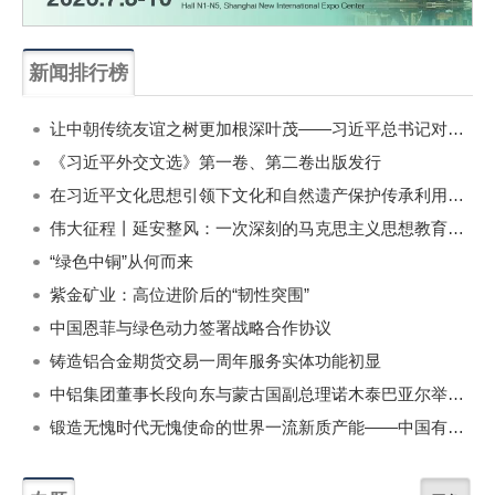
新闻排行榜
一周
每月
让中朝传统友谊之树更加根深叶茂——习近平总书记对朝鲜进行国事访问纪实
《习近平外交文选》第一卷、第二卷出版发行
在习近平文化思想引领下文化和自然遗产保护传承利用工作开创新局面
伟大征程丨延安整风：一次深刻的马克思主义思想教育运动
“绿色中铜”从何而来
紫金矿业：高位进阶后的“韧性突围”
中国恩菲与绿色动力签署战略合作协议
铸造铝合金期货交易一周年服务实体功能初显
中铝集团董事长段向东与蒙古国副总理诺木泰巴亚尔举行会谈
锻造无愧时代无愧使命的世界一流新质产能——中国有色金属工业的战略应对与破局之道（二）