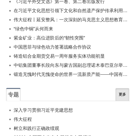
《习近平外交文选》第一卷、第二卷出版发行
在习近平文化思想引领下文化和自然遗产保护传承利用工作开创新局面
伟大征程丨延安整风：一次深刻的马克思主义思想教育运动
“绿色中铜”从何而来
紫金矿业：高位进阶后的“韧性突围”
中国恩菲与绿色动力签署战略合作协议
铸造铝合金期货交易一周年服务实体功能初显
中铝集团董事长段向东与蒙古国副总理诺木泰巴亚尔举行会谈
锻造无愧时代无愧使命的世界一流新质产能——中国有色金属工业的战略应对与破局之道（二）
专题
更多
深入学习贯彻习近平党建思想
伟大征程
树立和践行正确政绩观