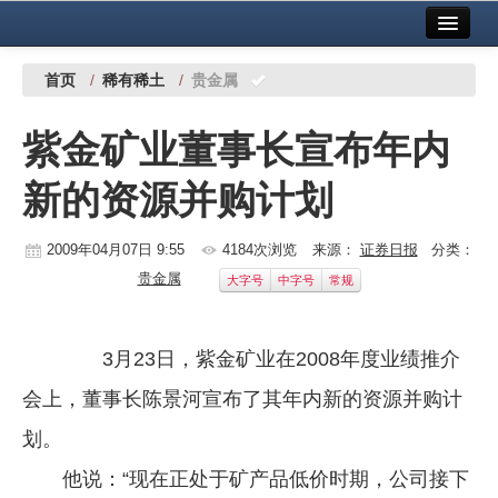
首页
中国有色金属报社主办
广告服务
首页
/
稀有稀土
/
贵金属
要闻
紫金矿业董事长宣布年内
铜镍铅锌
新的资源并购计划
铝
稀有稀土
2009年04月07日 9:55
4184次浏览
来源：
证券日报
分类：
贵金属
大字号
中字号
常规
有色市场
科技
3月23日，紫金矿业在2008年度业绩推介
镁钛
会上，董事长陈景河宣布了其年内新的资源并购计
地矿 建设
划。
他说：“现在正处于矿产品低价时期，公司接下
党建工作