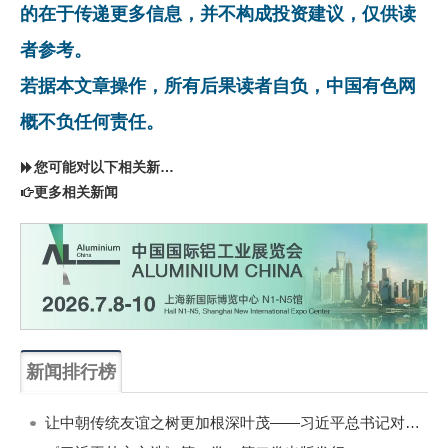
的在于传递更多信息，并不构成投资建议，仅供读
者参考。
若据本文章操作，所有后果读者自负，中国有色网
概不负任何责任。
您可能对以下相关新闻同样感兴趣
更多相关新闻
新闻排行榜
一周
每月
让中朝传统友谊之树更加根深叶茂——习近平总书记对朝鲜进行国事访问纪实