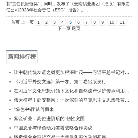
获“责任供应链奖”，同时，发布了《云南锡业集团（控股）有限责
任公司2023年社会责任（ESG）报告》。…
首页 上一页
1
2
3
4
5
6
7
8
9
10
11
下一页 尾页
新闻排行榜
一周
每月
让中朝传统友谊之树更加根深叶茂——习近平总书记对朝鲜进行国事访问纪实
《习近平外交文选》第一卷、第二卷出版发行
在习近平文化思想引领下文化和自然遗产保护传承利用工作开创新局面
伟大征程丨延安整风：一次深刻的马克思主义思想教育运动
“绿色中铜”从何而来
紫金矿业：高位进阶后的“韧性突围”
中国恩菲与绿色动力签署战略合作协议
铸造铝合金期货交易一周年服务实体功能初显