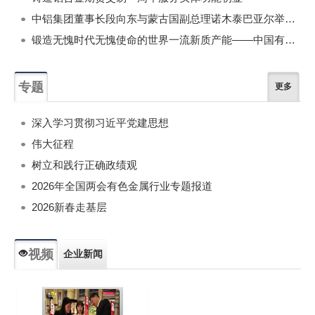
中铝集团董事长段向东与蒙古国副总理诺木泰巴亚尔举行会谈
锻造无愧时代无愧使命的世界一流新质产能——中国有色金属工业的战略应对与破局之道（二）
专题
更多
深入学习贯彻习近平党建思想
伟大征程
树立和践行正确政绩观
2026年全国两会有色金属行业专题报道
2026新春走基层
视频
企业新闻
专题新闻
人物专访