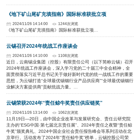
《地下矿山尾矿充填指南》国际标准获批立项
2024/11/26 14:14:00
1244次浏览
《地下矿山尾矿充填指南》国际标准获批立项…
云锡召开2024年统战工作座谈会
2024/11/26 14:10:00
1108次浏览
近日，云南锡业集团（控股）有限责任公司（以下简称云锡）召开
2024年统战工作座谈会，深入学习党的二十届三中全会精神，全
面贯彻落实习近平总书记关于做好新时代党的统一战线工作的重要
思想，为云锡打造“全球最优锡铟行业产品供应商”“全球最优锡铟行
业解决方案提供商”贡献统战力量。…
云锡荣获2024年“责任鲸牛奖责任供应链奖”
2024/11/26 13:14:00
1062次浏览
11月19日—20日，由中国企业改革与发展研究会、责任云研究院
主办的“ESG中国·第七届北京责任展”、2024年责任之夜暨“责任鲸
牛奖”颁奖典礼、2024中国企业社会责任报告峰会等系列活动在北
京举行。活动发布了2024年“责任鲸牛奖”榜单，云锡控股公司荣