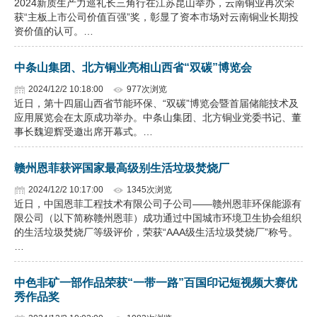
2024新质生产力巡礼长三角行在江苏昆山举办，云南铜业再次荣
获“主板上市公司价值百强”奖，彰显了资本市场对云南铜业长期投
企业文化
资价值的认可。…
《资源再生》杂志
中条山集团、北方铜业亮相山西省“双碳”博览会
行情报价
2024/12/2 10:18:00
977次浏览
近日，第十四届山西省节能环保、“双碳”博览会暨首届储能技术及
数字报
应用展览会在太原成功举办。中条山集团、北方铜业党委书记、董
事长魏迎辉受邀出席开幕式。…
赣州恩菲获评国家最高级别生活垃圾焚烧厂
2024/12/2 10:17:00
1345次浏览
近日，中国恩菲工程技术有限公司子公司——赣州恩菲环保能源有
限公司（以下简称赣州恩菲）成功通过中国城市环境卫生协会组织
的生活垃圾焚烧厂等级评价，荣获“AAA级生活垃圾焚烧厂”称号。
…
中色非矿一部作品荣获“一带一路”百国印记短视频大赛优
秀作品奖