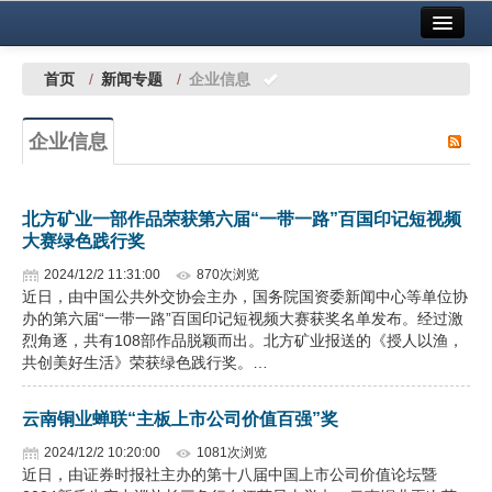
首页
中国有色金属报社主办
广告服务
首页
/
新闻专题
/
企业信息
要闻
企业信息
铜镍铅锌
铝
北方矿业一部作品荣获第六届“一带一路”百国印记短视频
大赛绿色践行奖
稀有稀土
2024/12/2 11:31:00
870次浏览
有色市场
近日，由中国公共外交协会主办，国务院国资委新闻中心等单位协
办的第六届“一带一路”百国印记短视频大赛获奖名单发布。经过激
科技
烈角逐，共有108部作品脱颖而出。北方矿业报送的《授人以渔，
共创美好生活》荣获绿色践行奖。…
镁钛
云南铜业蝉联“主板上市公司价值百强”奖
地矿 建设
2024/12/2 10:20:00
1081次浏览
近日，由证券时报社主办的第十八届中国上市公司价值论坛暨
党建工作