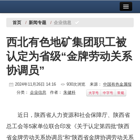
首页
中国有色金属报社主办
广告服务
首页
/
新闻专题
/
企业信息
要闻
西北有色地矿集团职工被
铜镍铅锌
认定为省级“金牌劳动关系
铝
协调员”
稀有稀土
有色市场
2024年11月26日 14:16
930次浏览
来源：
中国有色金属报
分类：
企业信息
作者：
朱健科
大字号
中字号
常规
科技
镁钛
近日，陕西省人力资源和社会保障厅、陕西省
地矿 建设
总工会等5家单位联合印发《关于认定第四批“陕西
党建工作
省金牌劳动关系协调员”和“陕西省金牌协调劳动关系