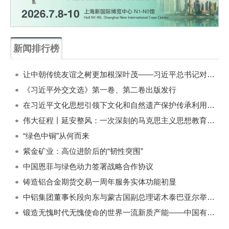
新闻排行榜
一周
每月
让中朝传统友谊之树更加根深叶茂——习近平总书记对朝鲜进行国事访问纪实
《习近平外交文选》第一卷、第二卷出版发行
在习近平文化思想引领下文化和自然遗产保护传承利用工作开创新局面
伟大征程丨延安整风：一次深刻的马克思主义思想教育运动
“绿色中铜”从何而来
紫金矿业：高位进阶后的“韧性突围”
中国恩菲与绿色动力签署战略合作协议
铸造铝合金期货交易一周年服务实体功能初显
中铝集团董事长段向东与蒙古国副总理诺木泰巴亚尔举行会谈
锻造无愧时代无愧使命的世界一流新质产能——中国有色金属工业的战略应对与破局之道（二）