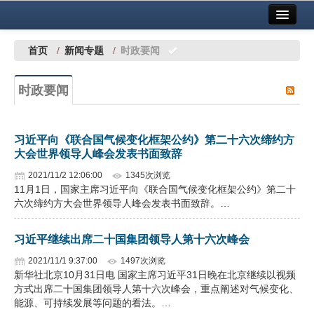
首页
中国有色金属报社主办
广告服务
首页
/
新闻专题
/
时政要闻
要闻
时政要闻
铜镍铅锌
铝
习近平向《联合国气候变化框架公约》第二十六次缔约方
大会世界领导人峰会发表书面致辞
稀有稀土
2021/11/2 12:06:00
1345次浏览
有色市场
11月1日，国家主席习近平向《联合国气候变化框架公约》第二十
六次缔约方大会世界领导人峰会发表书面致辞。…
科技
习近平继续出席二十国集团领导人第十六次峰会
镁钛
2021/11/1 9:37:00
1497次浏览
地矿 建设
新华社北京10月31日电 国家主席习近平31日晚在北京继续以视频
方式出席二十国集团领导人第十六次峰会，重点阐述对气候变化、
能源、可持续发展等问题的看法。…
党建工作