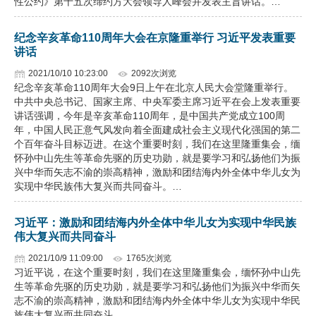
性公约》第十五次缔约方大会领导人峰会并发表主旨讲话。…
纪念辛亥革命110周年大会在京隆重举行 习近平发表重要
讲话
2021/10/10 10:23:00
2092次浏览
纪念辛亥革命110周年大会9日上午在北京人民大会堂隆重举行。
中共中央总书记、国家主席、中央军委主席习近平在会上发表重要
讲话强调，今年是辛亥革命110周年，是中国共产党成立100周
年，中国人民正意气风发向着全面建成社会主义现代化强国的第二
个百年奋斗目标迈进。在这个重要时刻，我们在这里隆重集会，缅
怀孙中山先生等革命先驱的历史功勋，就是要学习和弘扬他们为振
兴中华而矢志不渝的崇高精神，激励和团结海内外全体中华儿女为
实现中华民族伟大复兴而共同奋斗。…
习近平：激励和团结海内外全体中华儿女为实现中华民族
伟大复兴而共同奋斗
2021/10/9 11:09:00
1765次浏览
习近平说，在这个重要时刻，我们在这里隆重集会，缅怀孙中山先
生等革命先驱的历史功勋，就是要学习和弘扬他们为振兴中华而矢
志不渝的崇高精神，激励和团结海内外全体中华儿女为实现中华民
族伟大复兴而共同奋斗。…