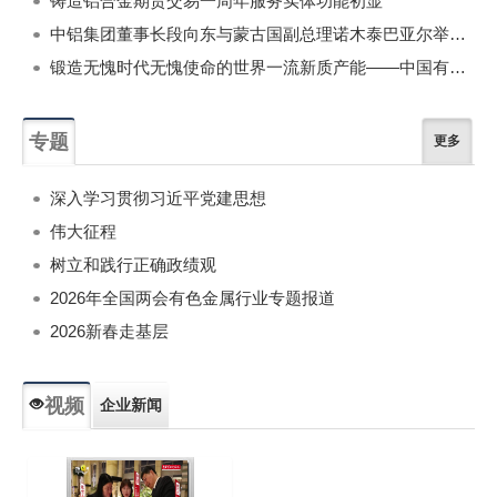
铸造铝合金期货交易一周年服务实体功能初显
中铝集团董事长段向东与蒙古国副总理诺木泰巴亚尔举行会谈
锻造无愧时代无愧使命的世界一流新质产能——中国有色金属工业的战略应对与破局之道（二）
专题
更多
深入学习贯彻习近平党建思想
伟大征程
树立和践行正确政绩观
2026年全国两会有色金属行业专题报道
2026新春走基层
视频
企业新闻
专题新闻
人物专访