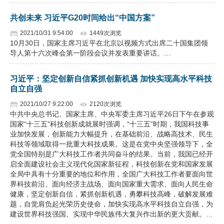
企业文化
共创未来 习近平G20时间给出“中国方案”
2021/10/31 9:54:00
1449次浏览
《资源再生》杂志
10月30日，国家主席习近平在北京以视频方式出席二十国集团领
导人第十六次峰会第一阶段会议并发表重要讲话。…
行情报价
数字报
习近平：坚定创新自信紧抓创新机遇 加快实现高水平科技
自立自强
2021/10/27 9:22:00
2120次浏览
中共中央总书记、国家主席、中央军委主席习近平26日下午在参观
国家“十三五”科技创新成就展时强调，“十三五”时期，我国科技事
业加快发展，创新能力大幅提升，在基础前沿、战略高技术、民生
科技等领域取得一批重大科技成果。这是在党中央坚强领导下，全
党全国特别是广大科技工作者共同奋斗的结果。当前，我国已经开
启全面建设社会主义现代化国家新征程，科技创新在党和国家发展
全局中具有十分重要的地位和作用，全国广大科技工作者要面向世
界科技前沿、面向经济主战场、面向国家重大需求、面向人民生命
健康，坚定创新自信，紧抓创新机遇，勇攀科技高峰，破解发展难
题，自觉肩负起光荣历史使命，加快实现高水平科技自立自强，为
建设世界科技强国、实现中华民族伟大复兴作出新的更大贡献。…