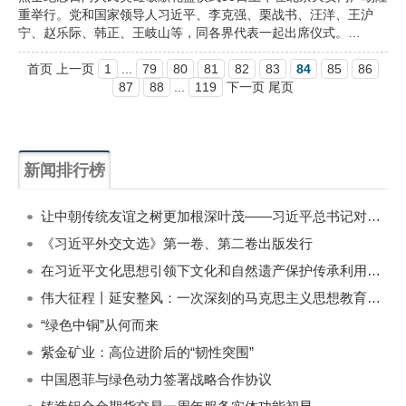
重举行。党和国家领导人习近平、李克强、栗战书、汪洋、王沪
宁、赵乐际、韩正、王岐山等，同各界代表一起出席仪式。…
首页 上一页
1
...
79
80
81
82
83
84
85
86
87
88
...
119
下一页 尾页
新闻排行榜
一周
每月
让中朝传统友谊之树更加根深叶茂——习近平总书记对朝鲜进行国事访问纪实
《习近平外交文选》第一卷、第二卷出版发行
在习近平文化思想引领下文化和自然遗产保护传承利用工作开创新局面
伟大征程丨延安整风：一次深刻的马克思主义思想教育运动
“绿色中铜”从何而来
紫金矿业：高位进阶后的“韧性突围”
中国恩菲与绿色动力签署战略合作协议