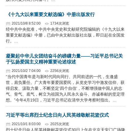
《十九大以来重要文献选编》中册出版发行
2021/10/8 8:52:00
1734次浏览
经中共中央批准，中共中央党史和文献研究院编辑的《十九大以来
重要文献选编》中册，已由中央文献出版社出版，即日起在全国发
行。…
凝聚起中华儿女团结奋斗的磅礴力量——习近平总书记关
于弘扬爱国主义精神重要论述综述
2021/10/2 7:04:00
2256次浏览
“当代中国青年是与新时代同向同行、共同前进的一代，生逢盛
世，肩负重任。广大青年要爱国爱民，从党史学习中激发信仰、获
得启发、汲取力量，不断坚定‘四个自信’，不断增强做中国人的志
气、骨气、底气，树立为祖国为人民永久奋斗、赤诚奉献的坚定理
想。”今年4月19日，习近平总书记在清华大学考察时指出。…
习近平等出席烈士纪念日向人民英雄敬献花篮仪式
2021/10/1 8:03:00
2025次浏览
烈士纪念日向人民英雄敬献花篮仪式30日上午在北京天安门广场隆