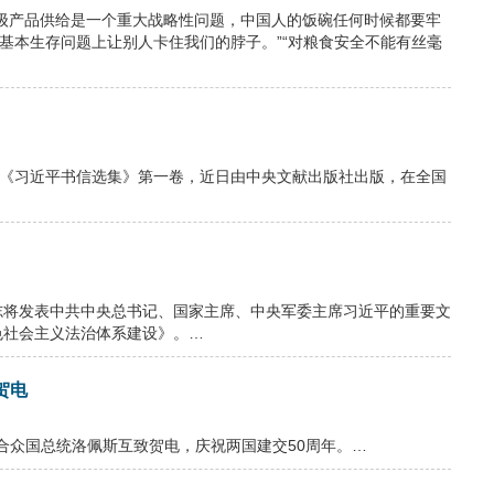
级产品供给是一个重大战略性问题，中国人的饭碗任何时候都要牢
基本生存问题上让别人卡住我们的脖子。”“对粮食安全不能有丝毫
的《习近平书信选集》第一卷，近日由中央文献出版社出版，在全国
杂志将发表中共中央总书记、国家主席、中央军委主席习近平的重要文
色社会主义法治体系建设》。…
贺电
哥合众国总统洛佩斯互致贺电，庆祝两国建交50周年。…