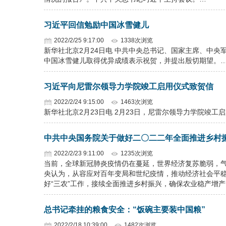
习近平回信勉励中国冰雪健儿
2022/2/25 9:17:00
1338次浏览
新华社北京2月24日电 中共中央总书记、国家主席、中央
中国冰雪健儿取得优异成绩表示祝贺，并提出殷切期望。
习近平向尼雷尔领导力学院竣工启用仪式致贺信
2022/2/24 9:15:00
1463次浏览
新华社北京2月23日电 2月23日，尼雷尔领导力学院竣
中共中央国务院关于做好二〇二二年全面推进乡村
2022/2/23 9:11:00
1235次浏览
当前，全球新冠肺炎疫情仍在蔓延，世界经济复苏脆弱，
央认为，从容应对百年变局和世纪疫情，推动经济社会平
好“三农”工作，接续全面推进乡村振兴，确保农业稳产增
总书记牵挂的粮食安全：“饭碗主要装中国粮”
2022/2/18 10:39:00
1482次浏览