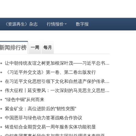
《资源再生》杂志
行情报价
数字报
新闻排行榜
一周
每月
让中朝传统友谊之树更加根深叶茂——习近平总书记对朝鲜进行国事访问纪实
《习近平外交文选》第一卷、第二卷出版发行
在习近平文化思想引领下文化和自然遗产保护传承利用工作开创新局面
伟大征程丨延安整风：一次深刻的马克思主义思想教育运动
“绿色中铜”从何而来
紫金矿业：高位进阶后的“韧性突围”
中国恩菲与绿色动力签署战略合作协议
铸造铝合金期货交易一周年服务实体功能初显
中铝集团董事长段向东与蒙古国副总理诺木泰巴亚尔举行会谈