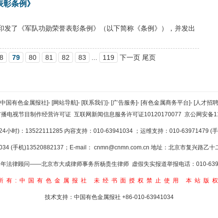
表彰条例》
委印发了《军队功勋荣誉表彰条例》（以下简称《条例》），并发出
8
79
80
81
82
83
...
119
下一页 尾页
[中国有色金属报社]
-
[网站导航]
-
[联系我们]
-
[广告服务]
-
[有色金属商务平台]
-
[人才招聘
广播电视节目制作经营许可证
互联网新闻信息服务许可证10120170077
京公网安备110
小时)：13522111285 内容支持：010-63941034
；运维支持：010-63971479 (手机
34 (手机)13520882137；E-mail：
cnmn@cnmn.com.cn
地址：北京市复兴路乙十二
年法律顾问——北京市大成律师事务所杨贵生律师 虚假失实报道举报电话：010-6394
所有:中国有色金属报社
未经书面授权禁止使用
本站版
技术支持：中国有色金属报社
+86-010-63941034