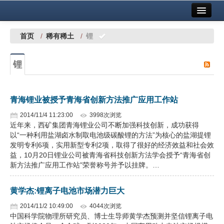
首页
中国有色金属报社主办
广告服务
首页
/
稀有稀土
/
锂
要闻
锂
铜镍铅锌
铝
青海锂业被授予青海省创新方法推广应用工作站
稀有稀土
2014/11/4 11:23:00
3998次浏览
近年来，西矿集团青海锂业公司不断加强科技创新，成功获得
有色市场
以“一种利用盐湖卤水制取电池级碳酸锂的方法”为核心的盐湖提锂
发明专利6项，实用新型专利2项，取得了很好的经济效益和社会效
科技
益，10月20日锂业公司被青海省科技创新方法学会授予“青海省创
新方法推广应用工作站”荣誉称号并予以挂牌。…
镁钛
黄学杰:锂离子电池市场潜力巨大
地矿 建设
2014/11/2 10:49:00
4044次浏览
中国科学院物理所研究员、博士生导师黄学杰预测并坚信锂离子电
党建工作