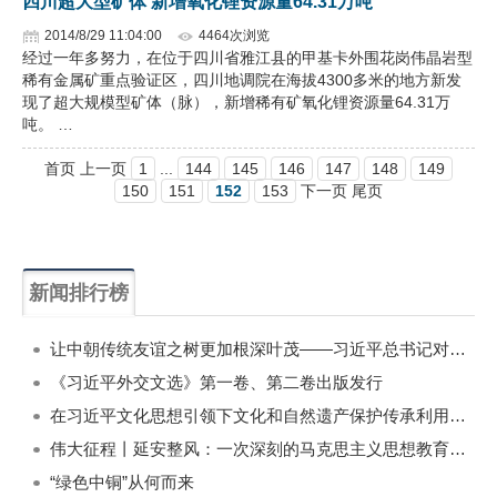
四川超大型矿体 新增氧化锂资源量64.31万吨
2014/8/29 11:04:00
4464次浏览
经过一年多努力，在位于四川省雅江县的甲基卡外围花岗伟晶岩型
稀有金属矿重点验证区，四川地调院在海拔4300多米的地方新发
现了超大规模型矿体（脉），新增稀有矿氧化锂资源量64.31万
吨。 …
首页 上一页
1
...
144
145
146
147
148
149
150
151
152
153
下一页 尾页
新闻排行榜
一周
每月
让中朝传统友谊之树更加根深叶茂——习近平总书记对朝鲜进行国事访问纪实
《习近平外交文选》第一卷、第二卷出版发行
在习近平文化思想引领下文化和自然遗产保护传承利用工作开创新局面
伟大征程丨延安整风：一次深刻的马克思主义思想教育运动
“绿色中铜”从何而来