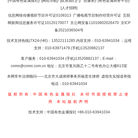
[中国有色金属报社]
-
[网站导航]
-
[联系我们]
-
[广告服务]
-
[有色金属商务平台]
-
[人才招聘]
信息网络传播视听节目许可证0108313
广播电视节目制作经营许可证
互联
网新闻信息服务许可证10120170077
京公网安备11010802026470
京ICP
备2021036504号
技术支持热线(7X24小时)：13522111285 内容支持：010-63941034
；运维
支持：010-63971479 (手机)13520882137
客户服务：010-63941034 (手机)13520882137；E-mail：
cnmn@cnmn.com.cn
地址：北京市复兴路乙十二号有色办公大楼613室
本网常年法律顾问——北京市大成律师事务所杨贵生律师 虚假失实报道举报
电话：010-63941034
版权所有:中国有色金属报社
未经书面授权禁止使
用
本站版权声明
技术支持：中国有色金属报社
+86-010-63941034