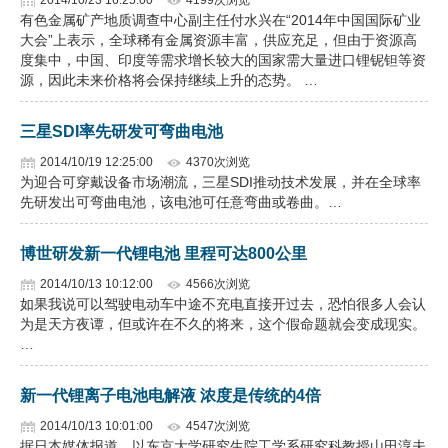
2014/10/23 16:25:00
4199次浏览
有色金属矿产地质调查中心副主任付水兴在“2014年中国国际矿业
大会”上表示，全球稀有金属资源丰富，供应充足，但由于资源高
度集中，中国、印度等需求增长较大的国家需大量进口锂铌钽等资
源，因此未来价格将会保持继续上升的态势。 …
三星SDI率先研发可弯曲电池
2014/10/19 12:25:00
4370次浏览
为迎合可穿戴设备市场潮流，三星SDI推动技术发展，并在全球率
先研发出可弯曲电池，该电池可任意弯曲或卷曲。…
博世研发新一代锂电池 里程可达800公里
2014/10/13 10:12:00
4566次浏览
如果我说可以驾驶电动车中途不充电直接开过去，恐怕很多人会认
为是天方夜谭，但或许在不久的将来，这个假命题就会变成现实。
…
新一代锂离子电池电解液 浓度是传统的4倍
2014/10/13 10:01:00
4547次浏览
据日本媒体报道，以东京大学研究生院工学系研究科教授山田淳夫