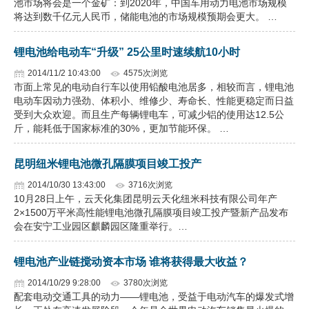
池市场将会是一个金矿：到2020年，中国车用动力电池市场规模
将达到数千亿元人民币，储能电池的市场规模预期会更大。 …
企业文化
《资源再生》杂志
锂电池给电动车“升级” 25公里时速续航10小时
2014/11/2 10:43:00
4575次浏览
行情报价
市面上常见的电动自行车以使用铅酸电池居多，相较而言，锂电池
电动车因动力强劲、体积小、维修少、寿命长、性能更稳定而日益
数字报
受到大众欢迎。而且生产每辆锂电车，可减少铝的使用达12.5公
斤，能耗低于国家标准的30%，更加节能环保。 …
昆明纽米锂电池微孔隔膜项目竣工投产
2014/10/30 13:43:00
3716次浏览
10月28日上午，云天化集团昆明云天化纽米科技有限公司年产
2×1500万平米高性能锂电池微孔隔膜项目竣工投产暨新产品发布
会在安宁工业园区麒麟园区隆重举行。…
锂电池产业链搅动资本市场 谁将获得最大收益？
2014/10/29 9:28:00
3780次浏览
配套电动交通工具的动力——锂电池，受益于电动汽车的爆发式增