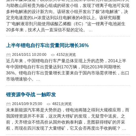
与助教山田裕贵为核心组成的研发小组，发现了锂离子电池可实现
多种电解液的设计新方向。该研发小组开发出了极“浓电解液”，决
定充电速度的Li+浓度达到以往电解液的4倍以上。该研究颠覆
了“电解液溶剂只能使用碳酸乙烯酯（EC）”这一锂离子电池诞生
20多年来，技术人员一直深信不疑的定论。 …
上半年锂电自行车出货量同比增长36%
2014/10/11 10:20:00
4152次浏览
近几年来，中国锂电自行车产量总体呈现上升的态势，2014上半
年中国锂电自行车出货量达到170万辆，同比2013年同期增长
36%。锂电自行车出货量增长主要来自于国内市场需求增长，出口
市场增速较小。…
锂资源争夺战 一触即发
2014/10/9 9:25:00
4821次浏览
未来新能源汽车将是大势所趋，锂电池将随之得到大规模应用，而
我国锂资源并不丰富，这次两大锂矿的发现，无疑雪中送炭。之
前，天齐锂业不惜高价从国外收购泰利森，意图获得锂矿的开采
权，而现在四川发现了大量锂矿，它又会否再度出手收购呢？ …