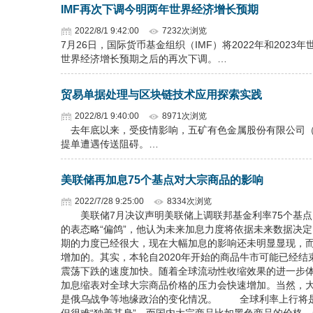
IMF再次下调今明两年世界经济增长预期
2022/8/1 9:42:00
7232次浏览
7月26日，国际货币基金组织（IMF）将2022年和2023
世界经济增长预期之后的再次下调。…
贸易单据处理与区块链技术应用探索实践
2022/8/1 9:40:00
8971次浏览
去年底以来，受疫情影响，五矿有色金属股份有限公司（
提单遭遇传送阻碍。…
美联储再加息75个基点对大宗商品的影响
2022/7/28 9:25:00
8334次浏览
美联储7月决议声明美联储上调联邦基金利率75个基点
的表态略“偏鸽”，他认为未来加息力度将依据未来数据决
期的力度已经很大，现在大幅加息的影响还未明显显现，
增加的。其实，本轮自2020年开始的商品牛市可能已经
震荡下跌的速度加快。随着全球流动性收缩效果的进一步
加息缩表对全球大宗商品价格的压力会快速增加。当然，
是俄乌战争等地缘政治的变化情况。 全球利率上行将是下