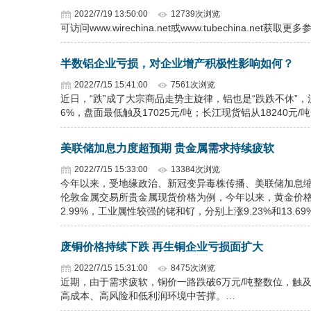
2022/7/19 13:50:00
12739次浏览
可访问www.wirechina.net或www.tubechina.net获
半数铝企业亏损，对企业增产积极性影响如何？
2022/7/15 15:41:00
7561次浏览
近日，“跌”成了大宗商品走势主旋律，铝也是“跌跌不休”，沪
6%，盘面最低触及17025元/吨；长江现货铝从18240元/吨
美联储加息力度超预期 贵金属需求持续疲软
2022/7/15 15:33:00
13384次浏览
今年以来，受地缘政治、新冠变异毒株传播、美联储加息
伦敦金属交易所贵金属现货价格为例，今年以来，黄金价格上涨
2.99%，工业属性较强的铑和钌，分别上涨9.23%和13.69
废铜价格持续下跌 再生铜企业亏损面扩大
2022/7/15 15:31:00
8475次浏览
近期，由于需求疲软，铜价一路跌破6万元/吨整数位，触及
高成本、高风险和低利润环境中苦撑。…