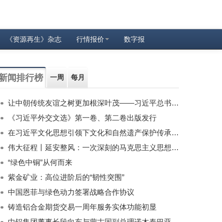
《资源再生》杂志
行情报价
数字报
新闻排行榜
一周
每月
让中朝传统友谊之树更加根深叶茂——习近平总书记对朝鲜进行国事访问纪实
《习近平外交文选》第一卷、第二卷出版发行
在习近平文化思想引领下文化和自然遗产保护传承利用工作开创新局面
伟大征程丨延安整风：一次深刻的马克思主义思想教育运动
“绿色中铜”从何而来
紫金矿业：高位进阶后的“韧性突围”
中国恩菲与绿色动力签署战略合作协议
铸造铝合金期货交易一周年服务实体功能初显
中铝集团董事长段向东与蒙古国副总理诺木泰巴亚尔举行会谈