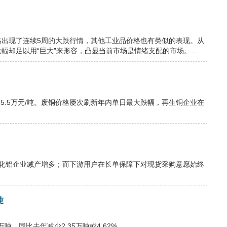
格出现了连续5周的大跌行情，其他工业品价格也有类似的表现。从
幅却足以用“巨大”来形容，凸显当前市场是情绪支配的市场。…
5.5万元/吨。废铜价格屡次刷新年内单日最大跌幅，再生铜企业在
氧化铝企业减产增多；而下游用户在长单保障下对现货采购意愿始终
吨
万吨，同比去年减少2.35万吨或4.62%。…