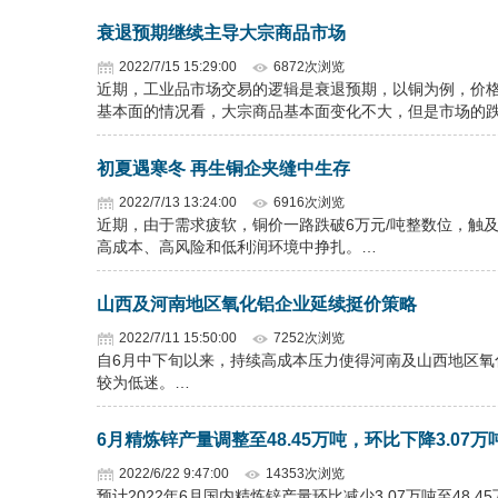
衰退预期继续主导大宗商品市场
2022/7/15 15:29:00
6872次浏览
近期，工业品市场交易的逻辑是衰退预期，以铜为例，价
基本面的情况看，大宗商品基本面变化不大，但是市场的跌
初夏遇寒冬 再生铜企夹缝中生存
2022/7/13 13:24:00
6916次浏览
近期，由于需求疲软，铜价一路跌破6万元/吨整数位，触及
高成本、高风险和低利润环境中挣扎。…
山西及河南地区氧化铝企业延续挺价策略
2022/7/11 15:50:00
7252次浏览
自6月中下旬以来，持续高成本压力使得河南及山西地区
较为低迷。…
6月精炼锌产量调整至48.45万吨，环比下降3.07万
2022/6/22 9:47:00
14353次浏览
预计2022年6月国内精炼锌产量环比减少3.07万吨至48.45