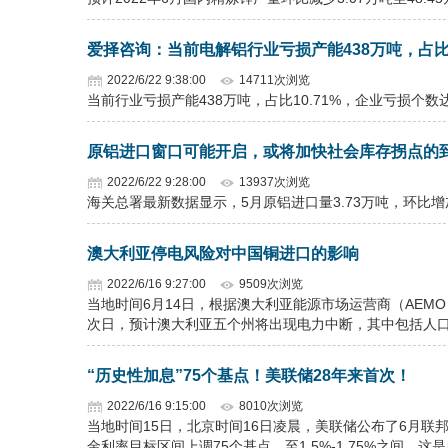
爱择咨询：当前电解铝行业亏损产能438万吨，占比1
2022/6/22 9:38:00
14711次浏览
当前行业亏损产能438万吨，占比10.71%，企业亏损个数达
原铝进口窗口可能开启，或将加快社会库存拐点的
2022/6/22 9:28:00
13937次浏览
海关总署最新数据显示，5月原铝进口量3.73万吨，环比增加0
澳大利亚停电风险对中国铜进口的影响
2022/6/16 9:27:00
9509次浏览
当地时间6月14日，根据澳大利亚能源市场运营商（AE
次日，预计澳大利亚五个州将出现电力中断，其中包括人
“历史性加息”75个基点！美联储28年来首次！
2022/6/16 9:15:00
8010次浏览
当地时间15日，北京时间16日凌晨，美联储公布了6月联
金利率目标区间上调75个基点，至1.5%-1.75%之间。