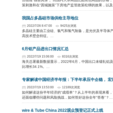
但很难“独善其身”。而国内大宗商品比如黑色商品的价格
策刺激和在“因城施策”下房地产监管政策松绑的效果，以
我国占多晶硅市场供给主导地位
2022/7/26 8:47:00
9425次浏览
多晶硅主要由工业硅、氯气和氢气制备，是光伏及半导体
高技术壁垒特征。…
6月铝产品进出口情况汇总
2022/7/19 15:06:00
8316次浏览
海关总署最新数据显示，2022年6月，中国出口未锻轧铝及铝材
比增长34.1%。…
专家解读中国经济半年报：下半年承压中企稳， 宏
2022/7/19 13:53:00
12189次浏览
如何解读这份半年经济的“成绩单”？从上半年的表现来看，
还面临哪些问题和风险挑战，如何答好这份全年“答卷”？…
wire & Tube China 2022观众预登记正式上线