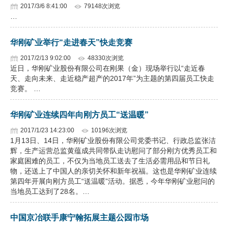
2017/3/6 8:41:00
79148次浏览
…
华刚矿业举行“走进春天”快走竞赛
2017/2/13 9:02:00
48330次浏览
近日，华刚矿业股份有限公司在刚果（金）现场举行以“走近春
天、走向未来、走近稳产超产的2017年”为主题的第四届员工快走
竞赛。 …
华刚矿业连续四年向刚方员工“送温暖”
2017/1/23 14:23:00
10196次浏览
1月13日、14日，华刚矿业股份有限公司党委书记、行政总监张洁
辉，生产运营总监黄蕴成共同带队走访慰问了部分刚方优秀员工和
家庭困难的员工，不仅为当地员工送去了生活必需用品和节日礼
物，还送上了中国人的亲切关怀和新年祝福。这也是华刚矿业连续
第四年开展向刚方员工“送温暖”活动。据悉，今年华刚矿业慰问的
当地员工达到了28名。…
中国京冶联手康宁翰拓展主题公园市场