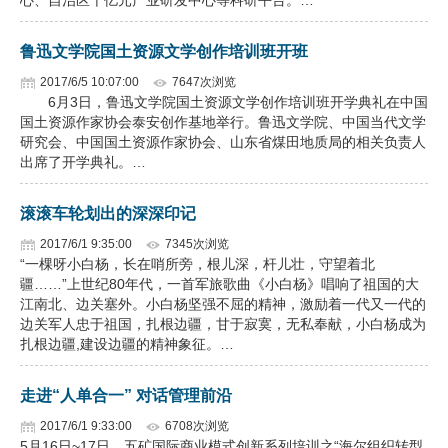
心、自治区千亿元产业研发中心等科研平台。…
鲁迅文学院国土资源文学创作培训班开班
2017/6/5 10:07:00
7647次浏览
6月3日，鲁迅文学院国土资源文学创作培训班开学典礼在中国
国土资源作家协会泰安创作基地举行。鲁迅文学院、中国当代文学
研究会、中国国土资源作家协会、山东省煤田地质局的相关负责人
出席了开学典礼。…
滚滚车轮划出的深深印记
2017/6/1 9:35:00
7345次浏览
“一棵呀小白杨，长在哨所旁，根儿深，杆儿壮，守望着北
疆……”上世纪80年代，一首军旅歌曲《小白杨》唱响了祖国的大
江南北、边关塞外。小白杨坚强不屈的精神，激励着一代又一代的
边关军人忠于祖国，扎根边疆，甘于寂寞，无私奉献，小白杨成为
扎根边疆,建设边疆的精神象征。…
走进“人单合一” 对话管理前沿
2017/6/1 9:33:00
6708次浏览
5月16日~17日，五矿国际商业模式创新系列培训之“海尔组织转型