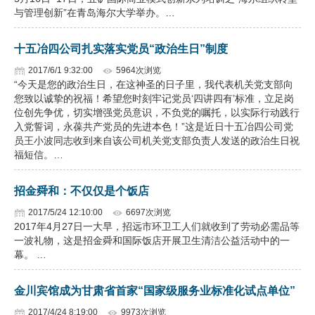
与管理创新”在青岛海尔大学举办。…
十五冶四公司扎实落实党员“政治生日”制度
2017/6/1 9:32:00
5964次浏览
“今天是您的政治生日，在这神圣的日子里，我代表机关党支部向
您致以诚挚的祝福！希望您时刻牢记党员‘四讲四有’标准，立足岗
位创先争优，切实增强党员意识，不负党的嘱托，以实际行动践行
入党誓词，永葆共产党员的先进本色！”这是近日十五冶四公司党
员王小波同志收到来自该公司机关党支部负责人发送的政治生日祝
福短信。…
招金舜和：不仅仅是个饭店
2017/5/24 12:10:00
6697次浏览
2017年4月27日一大早，招远市环卫工人们就收到了劳动必需品等
一波礼物，这是招金舜和国际饭店开展卫生清洁公益活动中的一
幕。 …
金川宾馆成为甘肃省首家“国家级服务业标准化试点单位”
2017/4/24 8:19:00
9973次浏览