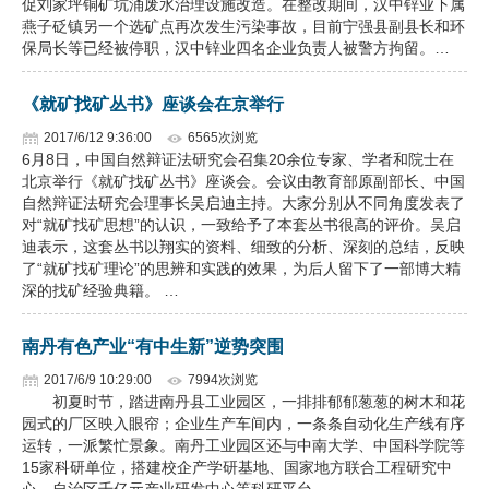
促刘家坪铜矿坑涌废水治理设施改造。在整改期间，汉中锌业下属
燕子砭镇另一个选矿点再次发生污染事故，目前宁强县副县长和环
企业文化
保局长等已经被停职，汉中锌业四名企业负责人被警方拘留。…
《资源再生》杂志
《就矿找矿丛书》座谈会在京举行
行情报价
2017/6/12 9:36:00
6565次浏览
6月8日，中国自然辩证法研究会召集20余位专家、学者和院士在
数字报
北京举行《就矿找矿丛书》座谈会。会议由教育部原副部长、中国
自然辩证法研究会理事长吴启迪主持。大家分别从不同角度发表了
对“就矿找矿思想”的认识，一致给予了本套丛书很高的评价。吴启
迪表示，这套丛书以翔实的资料、细致的分析、深刻的总结，反映
了“就矿找矿理论”的思辨和实践的效果，为后人留下了一部博大精
深的找矿经验典籍。 …
南丹有色产业“有中生新”逆势突围
2017/6/9 10:29:00
7994次浏览
初夏时节，踏进南丹县工业园区，一排排郁郁葱葱的树木和花
园式的厂区映入眼帘；企业生产车间内，一条条自动化生产线有序
运转，一派繁忙景象。南丹工业园区还与中南大学、中国科学院等
15家科研单位，搭建校企产学研基地、国家地方联合工程研究中