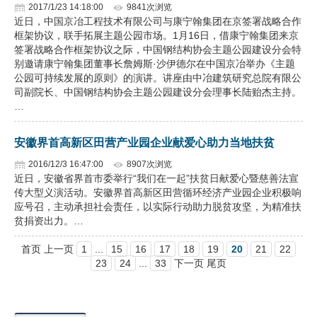
2017/1/23 14:18:00
9841次浏览
近日，中国京冶工程技术有限公司与康宁翰集团在京签署战略合作
框架协议，联手拓展主题公园市场。1月16日，借康宁翰集团来京
签署战略合作框架协议之际，中国钢结构协会主题公园建设分会特
别邀请康宁翰集团董事长詹姆斯·沙伊德尔在中国京冶举办《主题
公园可持续发展的原则》的演讲。讲座由中冶建筑研究总院有限公
司副院长、中国钢结构协会主题公园建设分会理事长陆贻杰主持。
…
安徽界首高新区田营产业园企业献爱心助力当地扶贫
2016/12/3 16:47:00
8907次浏览
近日，安徽省界首市委举行“我们在一起”扶贫日献爱心暨慈善法宣
传大型义演活动。安徽界首高新区田营循环经济产业园企业积极响
应号召，主动承担社会责任，以实际行动助力脱贫攻坚，为精准扶
贫捐资出力。…
首页 上一页
1
...
15
16
17
18
19
20
21
22
23
24
...
33
下一页 尾页