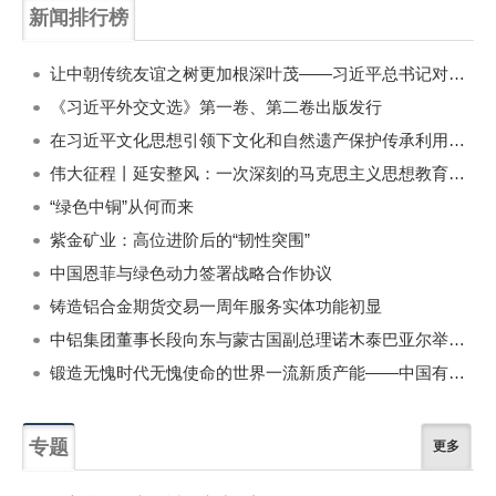
新闻排行榜
一周
每月
让中朝传统友谊之树更加根深叶茂——习近平总书记对朝鲜进行国事访问纪实
《习近平外交文选》第一卷、第二卷出版发行
在习近平文化思想引领下文化和自然遗产保护传承利用工作开创新局面
伟大征程丨延安整风：一次深刻的马克思主义思想教育运动
“绿色中铜”从何而来
紫金矿业：高位进阶后的“韧性突围”
中国恩菲与绿色动力签署战略合作协议
铸造铝合金期货交易一周年服务实体功能初显
中铝集团董事长段向东与蒙古国副总理诺木泰巴亚尔举行会谈
锻造无愧时代无愧使命的世界一流新质产能——中国有色金属工业的战略应对与破局之道（二）
专题
更多