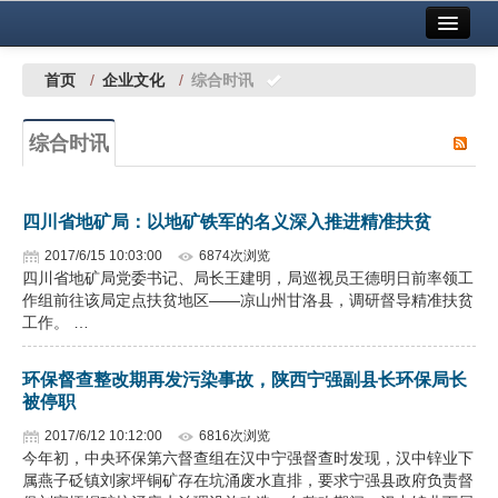
首页
中国有色金属报社主办
广告服务
首页
/
企业文化
/
综合时讯
要闻
综合时讯
铜镍铅锌
铝
四川省地矿局：以地矿铁军的名义深入推进精准扶贫
稀有稀土
2017/6/15 10:03:00
6874次浏览
四川省地矿局党委书记、局长王建明，局巡视员王德明日前率领工
有色市场
作组前往该局定点扶贫地区——凉山州甘洛县，调研督导精准扶贫
工作。 …
科技
环保督查整改期再发污染事故，陕西宁强副县长环保局长
镁钛
被停职
地矿 建设
2017/6/12 10:12:00
6816次浏览
今年初，中央环保第六督查组在汉中宁强督查时发现，汉中锌业下
属燕子砭镇刘家坪铜矿存在坑涌废水直排，要求宁强县政府负责督
党建工作