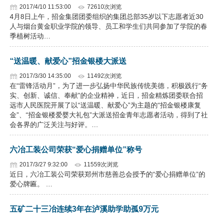
2017/4/10 11:53:00
72610次浏览
4月8日上午，招金集团团委组织的集团总部35岁以下志愿者近30
人与烟台黄金职业学院的领导、员工和学生们共同参加了学院的春
季植树活动…
“送温暖、献爱心”招金银楼大派送
2017/3/30 14:35:00
11492次浏览
在“雷锋活动月”，为了进一步弘扬中华民族传统美德，积极践行“务
实、创新、诚信、奉献”的企业精神，近日，招金精炼团委联合招
远市人民医院开展了以“送温暖、献爱心”为主题的“招金银楼康复
金”、“招金银楼爱婴大礼包”大派送招金青年志愿者活动，得到了社
会各界的广泛关注与好评。…
六冶工装公司荣获“爱心捐赠单位”称号
2017/3/27 9:32:00
11559次浏览
近日，六冶工装公司荣获郑州市慈善总会授予的“爱心捐赠单位”的
爱心牌匾。 …
五矿二十三冶连续3年在泸溪助学助孤9万元