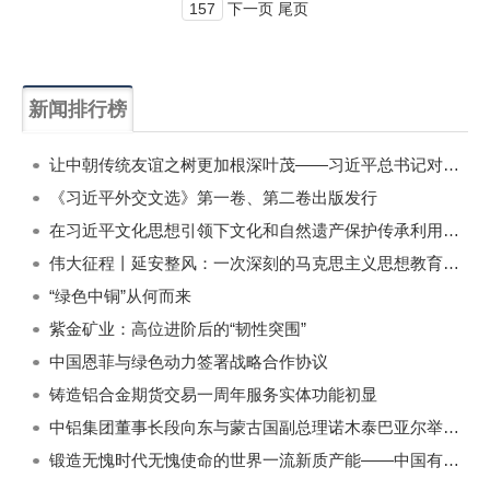
157
下一页 尾页
新闻排行榜
一周
每月
让中朝传统友谊之树更加根深叶茂——习近平总书记对朝鲜进行国事访问纪实
《习近平外交文选》第一卷、第二卷出版发行
在习近平文化思想引领下文化和自然遗产保护传承利用工作开创新局面
伟大征程丨延安整风：一次深刻的马克思主义思想教育运动
“绿色中铜”从何而来
紫金矿业：高位进阶后的“韧性突围”
中国恩菲与绿色动力签署战略合作协议
铸造铝合金期货交易一周年服务实体功能初显
中铝集团董事长段向东与蒙古国副总理诺木泰巴亚尔举行会谈
锻造无愧时代无愧使命的世界一流新质产能——中国有色金属工业的战略应对与破局之道（二）