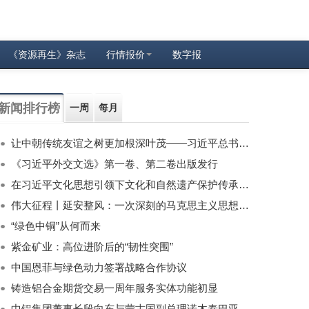
《资源再生》杂志
行情报价
数字报
新闻排行榜
一周
每月
让中朝传统友谊之树更加根深叶茂——习近平总书记对朝鲜进行国事访问纪实
《习近平外交文选》第一卷、第二卷出版发行
在习近平文化思想引领下文化和自然遗产保护传承利用工作开创新局面
伟大征程丨延安整风：一次深刻的马克思主义思想教育运动
“绿色中铜”从何而来
紫金矿业：高位进阶后的“韧性突围”
中国恩菲与绿色动力签署战略合作协议
铸造铝合金期货交易一周年服务实体功能初显
中铝集团董事长段向东与蒙古国副总理诺木泰巴亚尔举行会谈