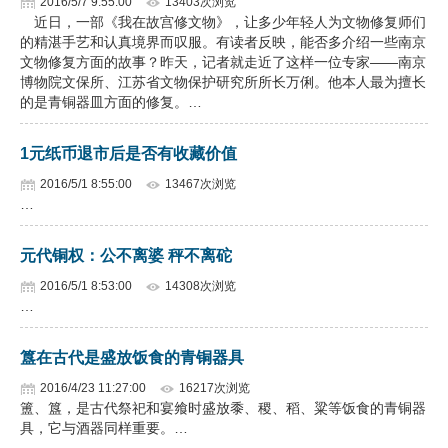
2016/5/7 9:55:00
13403次浏览
近日，一部《我在故宫修文物》，让多少年轻人为文物修复师们
的精湛手艺和认真境界而叹服。有读者反映，能否多介绍一些南京
文物修复方面的故事？昨天，记者就走近了这样一位专家——南京
博物院文保所、江苏省文物保护研究所所长万俐。他本人最为擅长
的是青铜器皿方面的修复。…
1元纸币退市后是否有收藏价值
2016/5/1 8:55:00
13467次浏览
…
元代铜权：公不离婆 秤不离砣
2016/5/1 8:53:00
14308次浏览
…
簋在古代是盛放饭食的青铜器具
2016/4/23 11:27:00
16217次浏览
簠、簋，是古代祭祀和宴飨时盛放黍、稷、稻、粱等饭食的青铜器
具，它与酒器同样重要。…