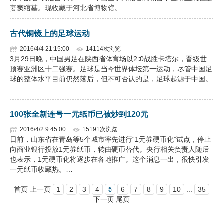
妻窦绾墓。现收藏于河北省博物馆。…
古代铜镜上的足球运动
2016/4/4 21:15:00
14114次浏览
3月29日晚，中国男足在陕西省体育场以2∶0战胜卡塔尔，晋级世
预赛亚洲区十二强赛。足球是当今世界体坛第一运动，尽管中国足
球的整体水平目前仍然落后，但不可否认的是，足球起源于中国。
…
100张全新连号一元纸币已被炒到120元
2016/4/2 9:45:00
15191次浏览
日前，山东省在青岛等5个城市率先进行“1元券硬币化”试点，停止
向商业银行投放1元券纸币，转由硬币替代。央行相关负责人随后
也表示，1元硬币化将逐步在各地推广。这个消息一出，很快引发
一元纸币收藏热。…
首页 上一页
1
2
3
4
5
6
7
8
9
10
...
35
下一页 尾页