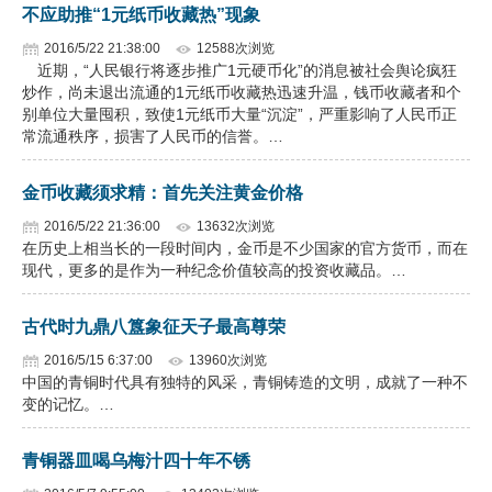
不应助推“1元纸币收藏热”现象
2016/5/22 21:38:00
12588次浏览
近期，“人民银行将逐步推广1元硬币化”的消息被社会舆论疯狂
炒作，尚未退出流通的1元纸币收藏热迅速升温，钱币收藏者和个
别单位大量囤积，致使1元纸币大量“沉淀”，严重影响了人民币正
常流通秩序，损害了人民币的信誉。…
金币收藏须求精：首先关注黄金价格
2016/5/22 21:36:00
13632次浏览
在历史上相当长的一段时间内，金币是不少国家的官方货币，而在
现代，更多的是作为一种纪念价值较高的投资收藏品。…
古代时九鼎八簋象征天子最高尊荣
2016/5/15 6:37:00
13960次浏览
中国的青铜时代具有独特的风采，青铜铸造的文明，成就了一种不
变的记忆。…
青铜器皿喝乌梅汁四十年不锈