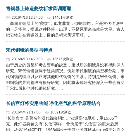
青铜器上铸造夔纹祈求风调雨顺
2016/4/16 12:24:00
14461次浏览
商周青铜器上的“夔纹”，似龙非龙，似蛇非蛇，它是古代传说中
的一足怪兽，据说这种怪兽一出现，不是风雨来临就是大旱。古人
把它铸刻在青铜器上，目的是祈求风调雨顺。…
宋代铜镜的类型与特点
2016/4/13 14:29:00
13675次浏览
由于历史的偏见和考古资料的缺乏，唐以后的铜镜并没有得到深入
研究。宋代铜镜就属于这类情况。例如宋代铜镜的类型和分期，宋
代铜镜的特点以及它与其他时代铜镜的关系，特别是宋金铜镜、宋
明铜镜的异同都没有很好研究。因此将宋镜研究得深入一些会有助
于宋以后其他时代铜镜研究。…
长信宫灯将实用功能 净化空气的科学原理结合
2016/4/4 21:17:00
16521次浏览
“长信宫”灯是著名的汉代镏金铜灯。它通高48厘米，重15.85千
克。此灯器身铭文有“长信”字样，曾为居于“长信宫”的窦太后所
用，故名“长信宫”灯。1968年出土于河北省满城县中山靖王刘胜之