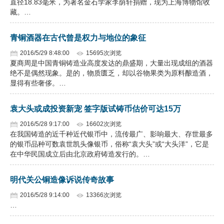
直径18.83毫米，为著名金石学家李荫轩捐赠，现为上海博物馆收
藏。…
企业文化
《资源再生》杂志
青铜酒器在古代曾是权力与地位的象征
2016/5/29 8:48:00
15695次浏览
行情报价
夏商周是中国青铜铸造业高度发达的鼎盛期，大量出现成组的酒器
绝不是偶然现象。是的，物质匮乏，却以谷物果类为原料酿造酒，
数字报
显得有些奢侈。…
袁大头或成投资新宠 签字版试铸币估价可达15万
2016/5/28 9:17:00
16602次浏览
在我国铸造的近千种近代银币中，流传最广、影响最大、存世最多
的银币品种可数袁世凯头像银币，俗称“袁大头”或“大头洋”，它是
在中华民国成立后由北京政府铸造发行的。…
明代关公铜造像诉说传奇故事
2016/5/28 9:14:00
13366次浏览
…