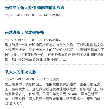
光绪年间铜元贬值 德国制辅币流通
2016/4/23 11:26:00
14596次浏览
…
南越舟影：船纹铜提桶
2016/4/17 10:19:00
17219次浏览
铜提筒是一种时代明确而极富地方特色的文物，可以说是南越文化
的代表性器物。目前全国出土的20余件铜提筒中，南越王墓就占了
9件之多，但唯独只有一件，在器身表面刻画着4艘羽人船相连的纹
饰，故此件器物命名为“船纹铜提筒”。 …
袁大头的来龙去脉
2016/4/17 6:42:00
14135次浏览
民三袁像币，就是民国三年版的袁世凯像流通币，主要以银元为
主，俗称袁大头。这是我国近现代流通规模最大、影响最广泛、铸
造数量最多的一种银币。民国三年为公元1914年，至今已过百
年。时至今日，国人只要一提到老银元，脑子里第一个想到的就
是“袁大头”。…