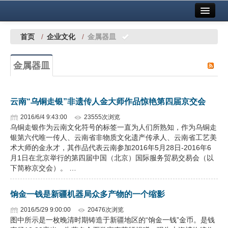
首页
中国有色金属报社主办
广告服务
首页
/
企业文化
/
金属器皿
要闻
金属器皿
铜镍铅锌
铝
云南“乌铜走银”非遗传人金大师作品惊艳第四届京交会
稀有稀土
2016/6/4 9:43:00
23555次浏览
乌铜走银作为云南文化符号的标签一直为人们所熟知，作为乌铜走
有色市场
银第六代唯一传人、云南省非物质文化遗产传承人、云南省工艺美
术大师的金永才，其作品代表云南参加2016年5月28日-2016年6
科技
月1日在北京举行的第四届中国（北京）国际服务贸易交易会（以
下简称京交会）。 …
镁钛
饷金一钱是新疆机器局众多产物的一个缩影
地矿 建设
2016/5/29 9:00:00
20476次浏览
图中所示是一枚晚清时期铸造于新疆地区的“饷金一钱”金币。是钱
党建工作