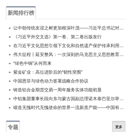
新闻排行榜
一周
每月
让中朝传统友谊之树更加根深叶茂——习近平总书记对朝鲜进行国事访问纪实
《习近平外交文选》第一卷、第二卷出版发行
在习近平文化思想引领下文化和自然遗产保护传承利用工作开创新局面
伟大征程丨延安整风：一次深刻的马克思主义思想教育运动
“绿色中铜”从何而来
紫金矿业：高位进阶后的“韧性突围”
中国恩菲与绿色动力签署战略合作协议
铸造铝合金期货交易一周年服务实体功能初显
中铝集团董事长段向东与蒙古国副总理诺木泰巴亚尔举行会谈
锻造无愧时代无愧使命的世界一流新质产能——中国有色金属工业的战略应对与破局之道（二）
专题
更多