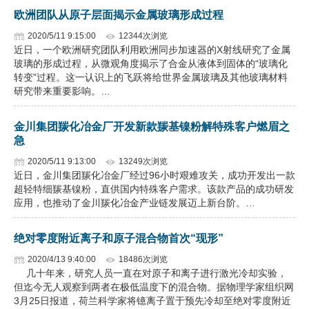
欧洲团队从原子层面揭示金属玻璃形成过程
2020/5/11 9:15:00
12344次浏览
近日，一个欧洲研究团队利用欧洲同步加速器的X射线研究了金属
玻璃的形成过程，从微观角度揭示了合金从液体到固体的“玻璃化
转变”过程。这一认识上的飞跃将给世界金属玻璃及其他玻璃材料
研究带来重要影响。…
金川集团羰化冶金厂开发新款羰基镍粉解特殊客户燃眉之
急
2020/5/11 9:13:00
13249次浏览
近日，金川集团羰化冶金厂经过96小时艰难攻关，成功开发出一款
超轻特细羰基镍粉，直供国内特殊客户需求。该款产品的成功研发
应用，也推动了金川羰化冶金产业链发展迈上新台阶。…
绝对零度附近离子和原子混合物首次“现形”
2020/4/13 9:40:00
18486次浏览
几十年来，研究人员一直在对原子和离子进行激光冷却实验，
但迄今无人观察到两者在极低温度下的混合物。据物理学家组织网
3月25日报道，荷兰科学家将镱离子置于预先冷却至绝对零度附近