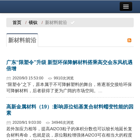
首页
中国有色金属报社主办
广告服务
首页
/
镁钛
/
新材料前沿
要闻
新材料前沿
铜镍铅锌
铝
广东“限塑令”升级 新型环保降解材料搭乘高交会东风机遇
倍增
稀有稀土
2020/9/3 15:53:00
9910次浏览
有色市场
“限塑令”之下，原本属于不可降解塑料的舞台，将逐渐交接给环保
可降解材料，后者获得了更为广阔的市场空间。…
科技
高新金属材料（19）:影响原位铝基复合材料蠕变性能的因
镁钛
素
地矿 建设
2020/9/1 9:03:00
34946次浏览
若外加应力相等，提高Al2O3粒子的体积分数也可以较长地延长复
合材料寿命，也就是说，原位颗粒增强体Al2O3可在相当大的程度
党建工作