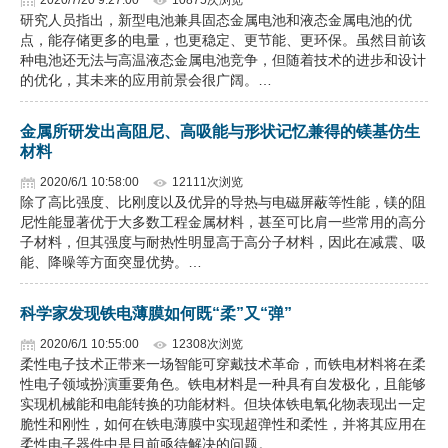
2020/7/20 9:27:00
10875次浏览
研究人员指出，新型电池兼具固态金属电池和液态金属电池的优
点，能存储更多的电量，也更稳定、更节能、更环保。虽然目前该
种电池还无法与高温液态金属电池竞争，但随着技术的进步和设计
的优化，其未来的应用前景会很广阔。…
金属所研发出高阻尼、高吸能与形状记忆兼得的镁基仿生
材料
2020/6/1 10:58:00
12111次浏览
除了高比强度、比刚度以及优异的导热与电磁屏蔽等性能，镁的阻
尼性能显著优于大多数工程金属材料，甚至可比肩一些常用的高分
子材料，但其强度与耐热性明显高于高分子材料，因此在减震、吸
能、降噪等方面突显优势。…
科学家发现铁电薄膜如何既“柔”又“弹”
2020/6/1 10:55:00
12308次浏览
柔性电子技术正带来一场智能可穿戴技术革命，而铁电材料将在柔
性电子领域扮演重要角色。铁电材料是一种具有自发极化，且能够
实现机械能和电能转换的功能材料。但块体铁电氧化物表现出一定
脆性和刚性，如何在铁电薄膜中实现超弹性和柔性，并将其应用在
柔性电子器件中是目前亟待解决的问题。…