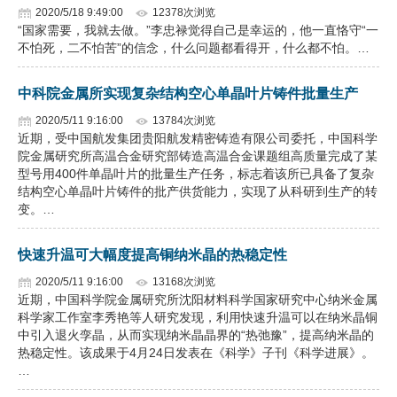
2020/5/18 9:49:00
12378次浏览
“国家需要，我就去做。”李忠禄觉得自己是幸运的，他一直恪守“一
不怕死，二不怕苦”的信念，什么问题都看得开，什么都不怕。…
中科院金属所实现复杂结构空心单晶叶片铸件批量生产
2020/5/11 9:16:00
13784次浏览
近期，受中国航发集团贵阳航发精密铸造有限公司委托，中国科学
院金属研究所高温合金研究部铸造高温合金课题组高质量完成了某
型号用400件单晶叶片的批量生产任务，标志着该所已具备了复杂
结构空心单晶叶片铸件的批产供货能力，实现了从科研到生产的转
变。…
快速升温可大幅度提高铜纳米晶的热稳定性
2020/5/11 9:16:00
13168次浏览
近期，中国科学院金属研究所沈阳材料科学国家研究中心纳米金属
科学家工作室李秀艳等人研究发现，利用快速升温可以在纳米晶铜
中引入退火孪晶，从而实现纳米晶晶界的“热弛豫”，提高纳米晶的
热稳定性。该成果于4月24日发表在《科学》子刊《科学进展》。
…