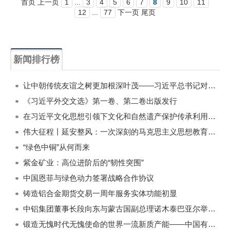
首页 上一页
1
...
3
4
5
6
7
8
9
10
11
12
...
77
下一页 尾页
新闻排行榜
一周
每月
让中朝传统友谊之树更加根深叶茂——习近平总书记对朝鲜进行国事访问纪实
《习近平外交文选》第一卷、第二卷出版发行
在习近平文化思想引领下文化和自然遗产保护传承利用工作开创新局面
伟大征程丨延安整风：一次深刻的马克思主义思想教育运动
“绿色中铜”从何而来
紫金矿业：高位进阶后的“韧性突围”
中国恩菲与绿色动力签署战略合作协议
铸造铝合金期货交易一周年服务实体功能初显
中铝集团董事长段向东与蒙古国副总理诺木泰巴亚尔举行会谈
锻造无愧时代无愧使命的世界一流新质产能——中国有色金属工业的战略应对与破局之道（二）