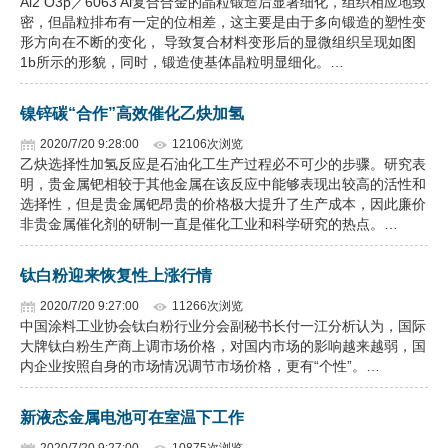
Al2 O3p／6063 Al复合合金的晶粒锻造后显著细化，组织相应地致
密，但晶粒排布有一定的位相差，这主要是由于多向锻造的塑性变
形方向在不断的变化， 导致复合材料变形后的显微组织呈现如图
1b所示的形貌，同时，锻造使基体晶粒明显细化。…
镍锌碳“合作”高效催化乙炔加氢
2020/7/20 9:28:00
12106次浏览
乙炔选择性加氢反应是石油化工生产过程必不可少的步骤。研究表
明，贵金属钯相较于其他金属在该反应中能够表现出较高的活性和
选择性，但是贵金属钯昂贵的价格极大提升了生产成本，因此廉价
非贵金属催化剂的研制一直是催化工业和科学研究的热点。…
钛白粉迎来恢复性上涨行情
2020/7/20 9:27:00
11266次浏览
中国涂料工业协会钛白粉行业分会副秘书长付一江分析认为，国际
大牌钛白粉生产商上调市场价格，对国内市场的影响越来越弱，国
内企业按照自身的市场情况调节市场价格，更有“个性”。…
新液态金属电池可在室温下工作