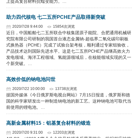
上提高复合材料抗蠕变能力。…
企业文化
助力四代核电 七二五所PCHE产品取得新突破
《资源再生》杂志
2020/7/28 9:44:00
15854次浏览
近日，中国船舶七二五所联合中核集团原子能院、合肥通用机械研
行情报价
究院有限公司研制的我国首台液态金属钠-超临界二氧化碳印刷板
式换热器（PCHE）完成了试验台架考核，顺利通过专家组验收，
数字报
产品技术达到国际先进水平。这是七二五所PCHE产品继高效火力
发电领域、海洋工程领域、氢能源领域后，在核能领域实现的又一
个新突破。…
高效价低的钠电池问世
2020/7/22 10:00:00
13738次浏览
据国外媒体《今日俄罗斯电视台网站》7月15日报道，俄罗斯和德
国的科学家研发出一种制造钠电池的新工艺。这种钠电池可取代当
前使用的锂电池。…
高新金属材料15：铝基复合材料的锻造
2020/7/20 9:31:00
12203次浏览