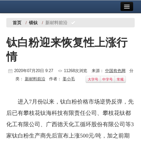
首页
中国有色金属报社主办
广告服务
首页
/
镁钛
/
新材料前沿
要闻
钛白粉迎来恢复性上涨行
铜镍铅锌
情
铝
稀有稀土
2020年07月20日 9:27
11268次浏览
来源：
中国有色网
分
类：
新材料前沿
作者：
姜小毛
大字号
中字号
常规
有色市场
科技
进入7月份以来，钛白粉价格市场逆势反弹，先
镁钛
后已有攀枝花钛海科技有限责任公司、攀枝花钛都
地矿 建设
化工有限公司、广西德天化工循环股份有限公司等3
家钛白粉生产商先后宣布上涨500元/吨，加之前期
党建工作