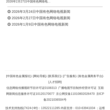
2026年2月27日中国有色网络电视新闻
2026年3月24日中国有色网络电视新闻
2026年2月27日中国有色网络电视新闻
2026年1月9日中国有色网络电视新闻
返回顶部
[中国有色金属报社]
-
[网站导航]
-
[联系我们]
-
[广告服务]
-
[有色金属商务平台]
-
[人才招聘]
返回首页
信息网络传播视听节目许可证0108313
广播电视节目制作经营许可证
互联
网新闻信息服务许可证10120170077
京公网安备11010802026470
京ICP
备2021036504号
技术支持热线(7X24小时)：13522111285 内容支持：010-63941034
；运维