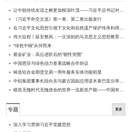
一周
每月
让中朝传统友谊之树更加根深叶茂——习近平总书记对朝鲜进行国事访问纪实
《习近平外交文选》第一卷、第二卷出版发行
在习近平文化思想引领下文化和自然遗产保护传承利用工作开创新局面
伟大征程丨延安整风：一次深刻的马克思主义思想教育运动
“绿色中铜”从何而来
紫金矿业：高位进阶后的“韧性突围”
中国恩菲与绿色动力签署战略合作协议
铸造铝合金期货交易一周年服务实体功能初显
中铝集团董事长段向东与蒙古国副总理诺木泰巴亚尔举行会谈
锻造无愧时代无愧使命的世界一流新质产能——中国有色金属工业的战略应对与破局之道（二）
专题
更多
深入学习贯彻习近平党建思想