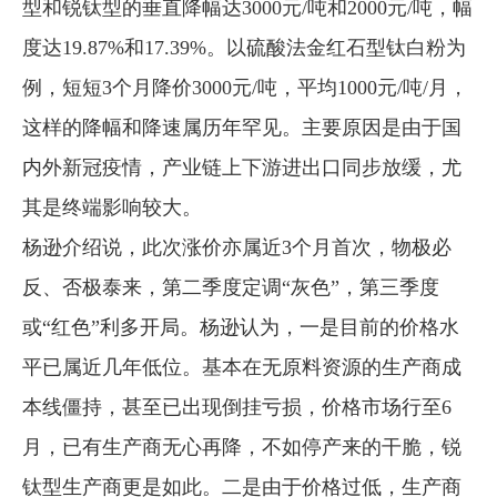
型和锐钛型的垂直降幅达3000元/吨和2000元/吨，幅
度达19.87%和17.39%。以硫酸法金红石型钛白粉为
例，短短3个月降价3000元/吨，平均1000元/吨/月，
这样的降幅和降速属历年罕见。主要原因是由于国
内外新冠疫情，产业链上下游进出口同步放缓，尤
其是终端影响较大。
杨逊介绍说，此次涨价亦属近3个月首次，物极必
反、否极泰来，第二季度定调“灰色”，第三季度
或“红色”利多开局。杨逊认为，一是目前的价格水
平已属近几年低位。基本在无原料资源的生产商成
本线僵持，甚至已出现倒挂亏损，价格市场行至6
月，已有生产商无心再降，不如停产来的干脆，锐
钛型生产商更是如此。二是由于价格过低，生产商