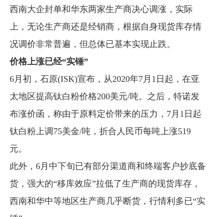
西南大企封单和华东两家生产商决心调涨，实际
企业文化
上，无论生产商还是经销商，根据自身现货库存情
《资源再生》杂志
况调价非常普遍，但总体已基本实现止跌。
行情报价
价格上涨已经“实锤”
数字报
6月初，石原(ISK)宣布，从2020年7月1日起，在亚
太地区提高钛白粉价格200美元/吨。之后，特诺发
布涨价函，称由于原料定价带来的压力，7月1日起
钛白粉上调75美金/吨，折合人民币每吨上涨519
元。
此外，6月中下旬已有部分渠道商和终端客户抄底备
货，强大的“移库效应”拉低了生产商的现货库存，
西南和华中等地区生产商几乎断货，行情利多已“实