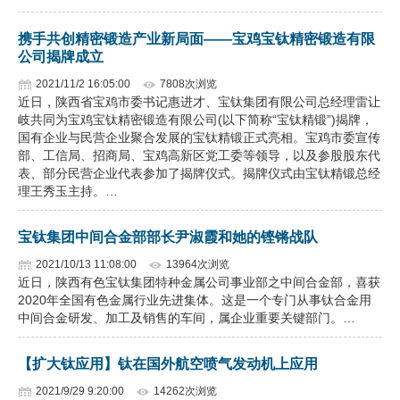
携手共创精密锻造产业新局面——宝鸡宝钛精密锻造有限
公司揭牌成立
2021/11/2 16:05:00
7808次浏览
近日，陕西省宝鸡市委书记惠进才、宝钛集团有限公司总经理雷让
岐共同为宝鸡宝钛精密锻造有限公司(以下简称“宝钛精锻”)揭牌，
国有企业与民营企业聚合发展的宝钛精锻正式亮相。宝鸡市委宣传
部、工信局、招商局、宝鸡高新区党工委等领导，以及参股股东代
表、部分民营企业代表参加了揭牌仪式。揭牌仪式由宝钛精锻总经
理王秀玉主持。…
宝钛集团中间合金部部长尹淑霞和她的铿锵战队
2021/10/13 11:08:00
13964次浏览
近日，陕西有色宝钛集团特种金属公司事业部之中间合金部，喜获
2020年全国有色金属行业先进集体。这是一个专门从事钛合金用
中间合金研发、加工及销售的车间，属企业重要关键部门。…
【扩大钛应用】钛在国外航空喷气发动机上应用
2021/9/29 9:20:00
14262次浏览