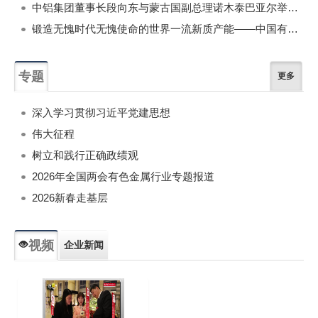
中铝集团董事长段向东与蒙古国副总理诺木泰巴亚尔举行会谈
锻造无愧时代无愧使命的世界一流新质产能——中国有色金属工业的战略应对与破局之道（二）
专题
更多
深入学习贯彻习近平党建思想
伟大征程
树立和践行正确政绩观
2026年全国两会有色金属行业专题报道
2026新春走基层
视频
企业新闻
专题新闻
人物专访