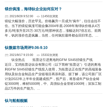
镁价疯涨，海绵钛企业如何应对？
2021/9/28 9:52:00
11450次浏览
镁锭大幅涨价，历史罕见。价格飙升一旦成为“疯牛”，往往会拉不
住。当下的镁锭疯涨可能会像2004年底-2008年海绵钛价格从4万
多元/吨涨升至25万-30万元/吨那种状态，涨幅达到7倍左右。前两
年，钒的涨价也是疯飙，当然，任何疯狂最终都会回归常态。…
钛微媒市场周评9.06-9.10
2021/9/17 9:15:00
15332次浏览
钛业热点 拓普达引进奥地利GFM SX45径锻生产线
近日，宝鸡拓普达钛业有限公司（以下简称“拓普达”）引进的奥地
利GFM SX45径锻生产线投入使用，为拓普达正在投产的高端装备
用钛及钛合金制品全产业链项目再添利器。据了解，该公司新厂区
计划2022年上半年全面建成投产，投产后，将形成年产钛合金铸
锭3000吨，棒材5000吨，中、高强钛合金管材1000吨；深加工制
品2万件的生产能力。…
钛与船舶舰艇