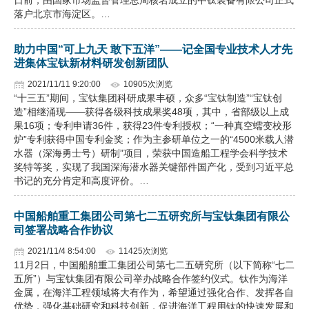
日前，由国家市场监督管理总局核名成立的中钛装备有限公司正式
落户北京市海淀区。…
助力中国“可上九天 敢下五洋”——记全国专业技术人才先
进集体宝钛新材料研发创新团队
2021/11/11 9:20:00
10905次浏览
“十三五”期间，宝钛集团科研成果丰硕，众多“宝钛制造”“宝钛创
造”相继涌现——获得各级科技成果奖48项，其中，省部级以上成
果16项；专利申请36件，获得23件专利授权；“一种真空蠕变校形
炉”专利获得中国专利金奖；作为主参研单位之一的“4500米载人潜
水器（深海勇士号）研制”项目，荣获中国造船工程学会科学技术
奖特等奖，实现了我国深海潜水器关键部件国产化，受到习近平总
书记的充分肯定和高度评价。…
中国船舶重工集团公司第七二五研究所与宝钛集团有限公
司签署战略合作协议
2021/11/4 8:54:00
11425次浏览
11月2日，中国船舶重工集团公司第七二五研究所（以下简称“七二
五所”）与宝钛集团有限公司举办战略合作签约仪式。钛作为海洋
金属，在海洋工程领域将大有作为，希望通过强化合作、发挥各自
优势，强化基础研究和科技创新，促进海洋工程用钛的快速发展和