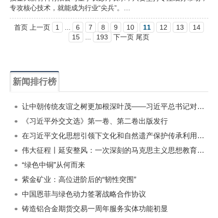
专攻核心技术，就能成为行业“尖兵”。…
首页 上一页
1
...
6
7
8
9
10
11
12
13
14
15
...
193
下一页 尾页
新闻排行榜
一周
每月
让中朝传统友谊之树更加根深叶茂——习近平总书记对朝鲜进行国事访问纪实
《习近平外交文选》第一卷、第二卷出版发行
在习近平文化思想引领下文化和自然遗产保护传承利用工作开创新局面
伟大征程丨延安整风：一次深刻的马克思主义思想教育运动
“绿色中铜”从何而来
紫金矿业：高位进阶后的“韧性突围”
中国恩菲与绿色动力签署战略合作协议
铸造铝合金期货交易一周年服务实体功能初显