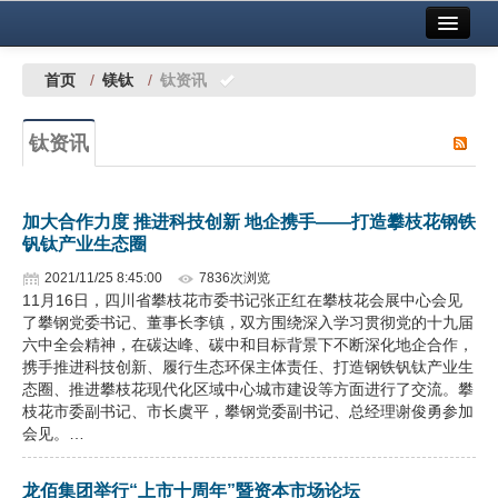
首页
中国有色金属报社主办
广告服务
首页
/
镁钛
/
钛资讯
要闻
钛资讯
铜镍铅锌
铝
加大合作力度 推进科技创新 地企携手——打造攀枝花钢铁
钒钛产业生态圈
稀有稀土
2021/11/25 8:45:00
7836次浏览
有色市场
11月16日，四川省攀枝花市委书记张正红在攀枝花会展中心会见
了攀钢党委书记、董事长李镇，双方围绕深入学习贯彻党的十九届
科技
六中全会精神，在碳达峰、碳中和目标背景下不断深化地企合作，
携手推进科技创新、履行生态环保主体责任、打造钢铁钒钛产业生
镁钛
态圈、推进攀枝花现代化区域中心城市建设等方面进行了交流。攀
枝花市委副书记、市长虞平，攀钢党委副书记、总经理谢俊勇参加
会见。…
地矿 建设
党建工作
龙佰集团举行“上市十周年”暨资本市场论坛