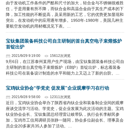
由于发动机工作条件的严酷和尺寸的加大，轻合金与不锈钢很难胜
任，于是用量有所不降，而钛合金和高温合金由于其生产成本的下
降，加工性能的不断提高，及采用新的工艺，它的优势更加显现和
突出，在发动机中的应用逐年增多。1950年-1980年，美国几种主
要航空发动机的用材概况见下表。…
宝钛集团装备科技公司自主研制的首台真空电子束熔炼炉
首锭出炉
2021/9/29 9:19:00
15612次浏览
9月6日，在江苏泰州某用户生产现场，由宝钛集团装备科技公司自
主研制的首台真空电子束熔炼炉（EB炉）首锭出炉，标志着装备
科技公司在装备设计制造的水平和能力上又迈上了新的台阶。…
宝鸡钛业协会“学党史 促发展”企业观摩学习在行动
2021/9/28 9:58:00
12311次浏览
近日，宝鸡钛业协会举办了陕西省内钛企业和装备制企业间的观摩
座谈交流学习活动。学党史，促企业发展为此次活动的主题。宝鸡
钛业协会会长、宝钛集团总经理雷让岐带队，执行会长李献民参
加，宝鸡市工信局调研员张静一随同，协会多位副会长、理事及会
员企业20多家共35人参加了活动。…