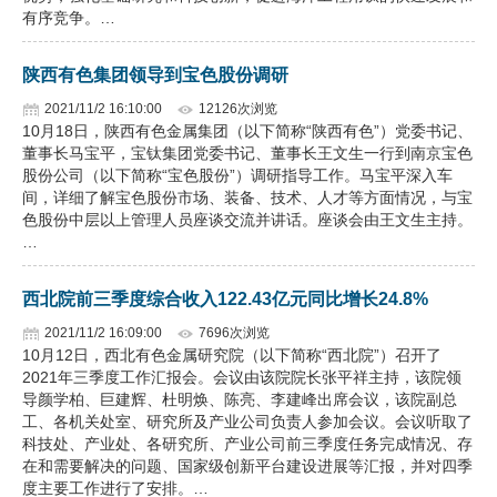
有序竞争。…
陕西有色集团领导到宝色股份调研
2021/11/2 16:10:00
12126次浏览
10月18日，陕西有色金属集团（以下简称“陕西有色”）党委书记、
董事长马宝平，宝钛集团党委书记、董事长王文生一行到南京宝色
股份公司（以下简称“宝色股份”）调研指导工作。马宝平深入车
间，详细了解宝色股份市场、装备、技术、人才等方面情况，与宝
色股份中层以上管理人员座谈交流并讲话。座谈会由王文生主持。
…
西北院前三季度综合收入122.43亿元同比增长24.8%
2021/11/2 16:09:00
7696次浏览
10月12日，西北有色金属研究院（以下简称“西北院”）召开了
2021年三季度工作汇报会。会议由该院院长张平祥主持，该院领
导颜学柏、巨建辉、杜明焕、陈亮、李建峰出席会议，该院副总
工、各机关处室、研究所及产业公司负责人参加会议。会议听取了
科技处、产业处、各研究所、产业公司前三季度任务完成情况、存
在和需要解决的问题、国家级创新平台建设进展等汇报，并对四季
度主要工作进行了安排。…