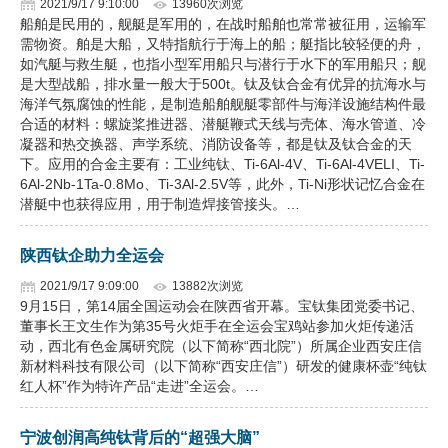
2021/9/17 9:10:00
13960次浏览
船舶是民用的，舰艇是军用的，在战时船舶也常常被征用，运输军
需物资。舶是大船，又特指航行于海上的船；艇指比较轻便的舟，
如汽艇与救生艇，也指小型军用船只与潜行于水下的军用船只；舰
是大型战船，排水量一般大于500t。钛及钛合金有优异的抗海水与
海洋气氛腐蚀的性能，是制造船舶舰艇零部件与海洋设施结构件最
合适的材料：螺旋桨推进器、潜艇鞭式天线与壳体、海水管道、冷
凝器和热交换器、声学系统、消防设备等，都是钛及钛合金的天
下。应用的合金主要有：工业纯钛、Ti-6Al-4V、Ti-6Al-4VELI、Ti-
6Al-2Nb-1Ta-0.8Mo、Ti-3Al-2.5V等，此外，Ti-Ni形状记忆合金在
潜艇中也获得应用，用于制造焊接管接头。…
陕西钛企助力全运会
2021/9/17 9:09:00
13882次浏览
9月15日，第14届全国运动会在陕西省开幕。宝钛集团党委书记、
董事长王文生作为第35号火炬手在全运会宝鸡站参加火炬传递活
动，西北有色金属研究院（以下简称“西北院”）所属企业西安庄信
新材料科技有限公司（以下简称“西安庄信”）研发的健康杯壶“纯钛
红人杯”作为特许产品“走进”全运会。…
宁波创润高纯钛背后的“超强大脑”