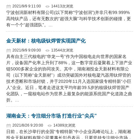
2021/9/9 9:11:00
14413次浏览
宁波创润新材料有限公司(以下简称“宁波创润”)并非只有99.999%
高纯钛产品，还有无数次的“超强大脑”与科学技术创新的碰撞，更
有一个个“超强团队”。…
金天新材：核电级钛焊管实现国产化
2021/9/9 9:09:00
13544次浏览
具有自主三代核电的“华龙一号”作为中国核电走向世界的国家名
片，设备国产化率上升到了88%，这一数字背后凝聚着上下游产业
链5000多家企业的协同攻关。其中，湖南湘投金天新材料有限公
司（以下简称“金天新材”）成功突破国外对核电凝汽器用钛焊管的
技术垄断和市场封锁，并于2020年11月入选国家级专精特新“小巨
人”企业。近日，笔者走进这支平均年龄39.5岁的核级钛焊管国产
化团队，一窥核电站作为世界上最复杂的能源系统国产化道路之曲
折。…
湖南金天：专注细分市场 打造行业“尖兵”
2021/8/26 9:20:00
14389次浏览
日前，在长沙举行的全国“专精特新”中小企业高峰论坛上，湖南湘
投金天新材料有限公司董事长彭丹表示，只要坚持专注细分市场，