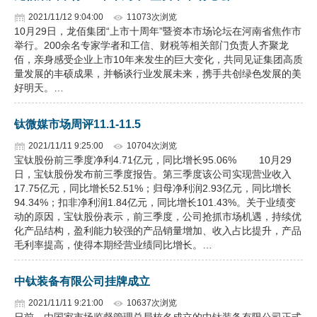
2021/11/12 9:04:00
11073次浏览
企业文化
10月29日，龙佰集团“上市十周年”暨资本市场论坛在河南省焦作市
举行。200余名专家学者和工信、财税等相关部门负责人齐聚龙
《资源再生》杂志
佰，亲身感受企业上市10年来发生的巨大变化，共同见证集团高质
量发展的丰硕成果，并畅谈行业发展未来，携手共创绿色发展的美
行情报价
好明天。…
数字报
钛微媒市场周评11.1-11.5
2021/11/11 9:25:00
10704次浏览
宝钛股份前三季度净利4.71亿元，同比增长95.06% 10月29
日，宝钛股份发布前三季度报告。第三季度该公司实现营业收入
17.75亿元，同比增长52.51%；归母净利润2.93亿元，同比增长
94.34%；扣非净利润1.84亿元，同比增长101.43%。关于业绩变
动的原因，宝钛股份表示，前三季度，公司抢抓市场机遇，持续优
化产品结构，盈利能力较强的产品销量增加、收入占比提升，产品
毛利率提高，使得本期经营业绩同比增长。…
中钛装备有限公司挂牌成立
2021/11/11 9:21:00
10637次浏览