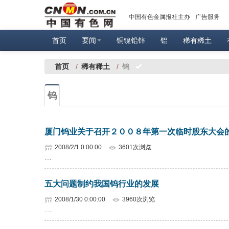
中国有色金属报社主办
广告服务
首页
要闻
铜镍铅锌
铝
稀有稀土
首页
/
稀有稀土
/
钨
钨
厦门钨业关于召开２００８年第一次临时股东大会
2008/2/1 0:00:00
3601次浏览
…
五大问题制约我国钨行业的发展
2008/1/30 0:00:00
3960次浏览
…