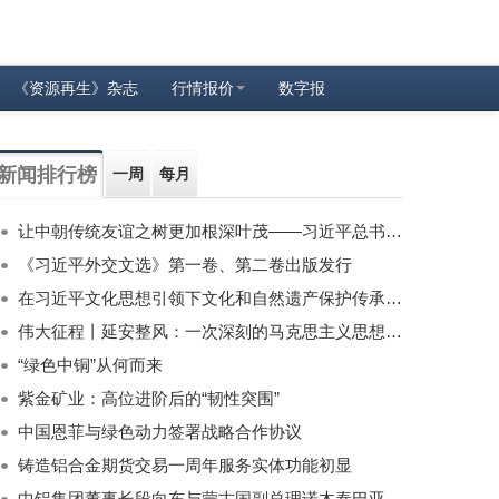
《资源再生》杂志
行情报价
数字报
新闻排行榜
一周
每月
让中朝传统友谊之树更加根深叶茂——习近平总书记对朝鲜进行国事访问纪实
《习近平外交文选》第一卷、第二卷出版发行
在习近平文化思想引领下文化和自然遗产保护传承利用工作开创新局面
伟大征程丨延安整风：一次深刻的马克思主义思想教育运动
“绿色中铜”从何而来
紫金矿业：高位进阶后的“韧性突围”
中国恩菲与绿色动力签署战略合作协议
铸造铝合金期货交易一周年服务实体功能初显
中铝集团董事长段向东与蒙古国副总理诺木泰巴亚尔举行会谈