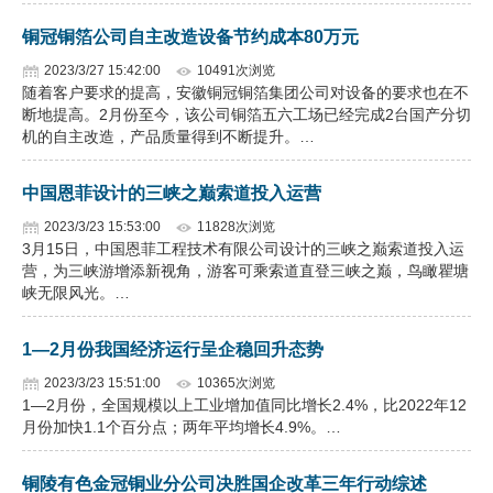
铜冠铜箔公司自主改造设备节约成本80万元
2023/3/27 15:42:00
10491次浏览
随着客户要求的提高，安徽铜冠铜箔集团公司对设备的要求也在不
断地提高。2月份至今，该公司铜箔五六工场已经完成2台国产分切
机的自主改造，产品质量得到不断提升。…
中国恩菲设计的三峡之巅索道投入运营
2023/3/23 15:53:00
11828次浏览
3月15日，中国恩菲工程技术有限公司设计的三峡之巅索道投入运
营，为三峡游增添新视角，游客可乘索道直登三峡之巅，鸟瞰瞿塘
峡无限风光。…
1—2月份我国经济运行呈企稳回升态势
2023/3/23 15:51:00
10365次浏览
1—2月份，全国规模以上工业增加值同比增长2.4%，比2022年12
月份加快1.1个百分点；两年平均增长4.9%。…
铜陵有色金冠铜业分公司决胜国企改革三年行动综述