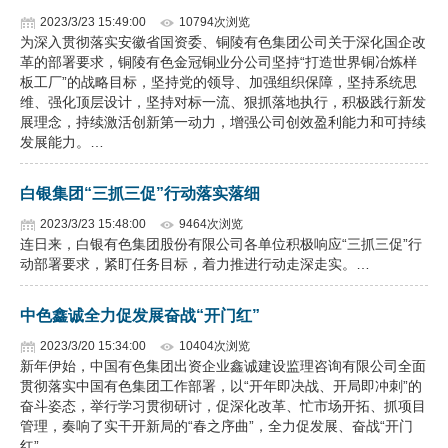
2023/3/23 15:49:00
10794次浏览
为深入贯彻落实安徽省国资委、铜陵有色集团公司关于深化国企改
革的部署要求，铜陵有色金冠铜业分公司坚持“打造世界铜冶炼样
板工厂”的战略目标，坚持党的领导、加强组织保障，坚持系统思
维、强化顶层设计，坚持对标一流、狠抓落地执行，积极践行新发
展理念，持续激活创新第一动力，增强公司创效盈利能力和可持续
发展能力。…
白银集团“三抓三促”行动落实落细
2023/3/23 15:48:00
9464次浏览
连日来，白银有色集团股份有限公司各单位积极响应“三抓三促”行
动部署要求，紧盯任务目标，着力推进行动走深走实。…
中色鑫诚全力促发展奋战“开门红”
2023/3/20 15:34:00
10404次浏览
新年伊始，中国有色集团出资企业鑫诚建设监理咨询有限公司全面
贯彻落实中国有色集团工作部署，以“开年即决战、开局即冲刺”的
奋斗姿态，举行学习贯彻研讨，促深化改革、忙市场开拓、抓项目
管理，奏响了实干开新局的“春之序曲”，全力促发展、奋战“开门
红”。…