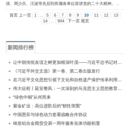
清、周少兵、汪波等先后到所属各单位宣讲党的二十大精神。…
首页 上一页
1
...
5
6
7
8
9
10
11
12
13
14
...
904
下一页 尾页
新闻排行榜
一周
每月
让中朝传统友谊之树更加根深叶茂——习近平总书记对朝鲜进行国事访问纪实
《习近平外交文选》第一卷、第二卷出版发行
在习近平文化思想引领下文化和自然遗产保护传承利用工作开创新局面
伟大征程丨延安整风：一次深刻的马克思主义思想教育运动
“绿色中铜”从何而来
紫金矿业：高位进阶后的“韧性突围”
中国恩菲与绿色动力签署战略合作协议
铸造铝合金期货交易一周年服务实体功能初显