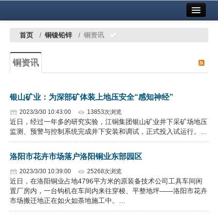
首页
中国有色金属报社主办
广告服务
首页
/
铜镍铅锌
/
铜资讯
要闻
铜资讯
铜镍铅锌
铝
银山矿业：为深部矿体装上地压安全“感知神经”
稀有稀土
2023/3/30 10:43:00
13853次浏览
近日，经过一年多的研究实验，江铜集团银山矿业井下采矿场地压
有色市场
监测、预警与控制系统完成井下安装和调试，正式投入试运行。…
科技
洛阳市花卉市场落户洛阳铜业东部园区
镁钛
2023/3/30 10:39:00
25268次浏览
近日，在洛阳铜业占地4796平方米的原装备技术公司工具车间闲
地矿 建设
置厂房内，一台钩机在车间内来往穿梭、平整地坪——洛阳市花卉
市场搬迁地正在如火如荼地施工中。…
党建工作