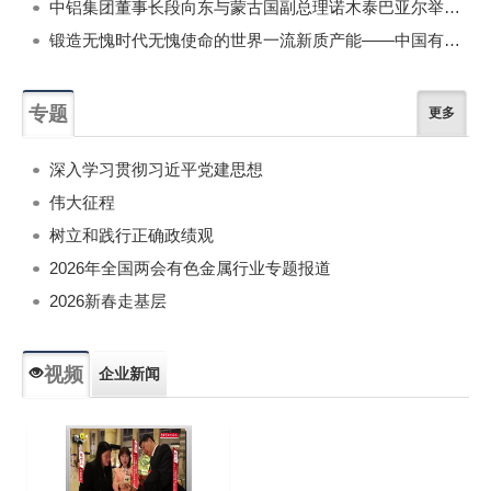
中铝集团董事长段向东与蒙古国副总理诺木泰巴亚尔举行会谈
锻造无愧时代无愧使命的世界一流新质产能——中国有色金属工业的战略应对与破局之道（二）
专题
更多
深入学习贯彻习近平党建思想
伟大征程
树立和践行正确政绩观
2026年全国两会有色金属行业专题报道
2026新春走基层
视频
企业新闻
专题新闻
人物专访