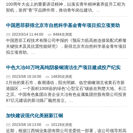
100周年大会上的重要讲话精神，以落实青年精神素养提升工程为
契机，发挥“青”字品牌作用，推动青年岗位建功。…
中国恩菲获得北京市自然科学基金青年项目拟立项资助
2023/3/14 11:44:00
8484次浏览
中国恩菲工程技术有限公司申报的《预应力筋高效连接装配式桥墩
关键技术及其抗震性能研究》，获得北京市自然科学基金青年项目
拟立项资助。…
中色大冶40万吨高纯阴极铜清洁生产项目建成投产纪实
2023/3/6 18:16:00
14830次浏览
2月份的黄石市，春潮涌动，阳光明媚。临空俯瞰湖北省黄石市新
港园区，一个面积1008亩的绿色“心型宝石”镶嵌在荆楚大地、长江
之滨。中国有色集团出资企业大冶有色金属集团控股有限公司投资
87亿元建设的新冶炼厂巍然耸立。…
加快建设现代化美丽新江铜
2023/3/6 18:13:00
10119次浏览
近期，根据江西铜业集团有限公司党委统一部署，该公司领导郑高