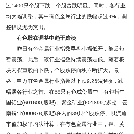
过1400只个股下跌，个股普跌明显。同时，各行业
企业文化
均大幅调整，其中有色金属行业的跌幅超过9%，调
《资源再生》杂志
整幅度尤为突出。
行情报价
有色股在调整中趋于黯淡
数字报
昨日有色金属行业指数早盘小幅低开，随后短
暂震荡。此后，该行业指数持续震荡走低。随着板
块内权重股的下跌，个股跌停面积不断扩大。最
终，申万有色金属行业指数以下跌9.26%报收，跌
幅居各行业之首。在58只有色成份股中，有包括中
国铝业(601600,股吧)、紫金矿业(601899,股吧)、云
南铜业(000878,股吧)在内的39只个股跌停。以流通
市值加权平均法计算，在有色金属行业中，铝、黄