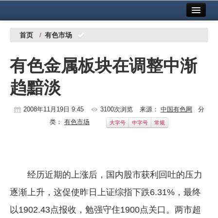
首页
中国有色金属报社主办
广告服务
首页
/
有色市场
要闻
有色金属板块在调整中渐
铜镍铅锌
趋黯淡
铝
稀有稀土
2008年11月19日 9:45
3100次浏览
来源：
中国有色网
分
类：
有色市场
大字号
中字号
常规
有色市场
科技
镁钛
经历近期的上涨后，国内股市获利回吐的压力
地矿 建设
逐渐上升，这促使昨日上证综指下跌6.31%，最终
以1902.43点报收，勉强守住1900点关口。两市超
党建工作