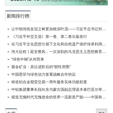
新闻排行榜
一周
每月
让中朝传统友谊之树更加根深叶茂——习近平总书记对朝鲜进行国事访问纪实
《习近平外交文选》第一卷、第二卷出版发行
在习近平文化思想引领下文化和自然遗产保护传承利用工作开创新局面
伟大征程丨延安整风：一次深刻的马克思主义思想教育运动
“绿色中铜”从何而来
紫金矿业：高位进阶后的“韧性突围”
中国恩菲与绿色动力签署战略合作协议
铸造铝合金期货交易一周年服务实体功能初显
中铝集团董事长段向东与蒙古国副总理诺木泰巴亚尔举行会谈
锻造无愧时代无愧使命的世界一流新质产能——中国有色金属工业的战略应对与破局之道（二）