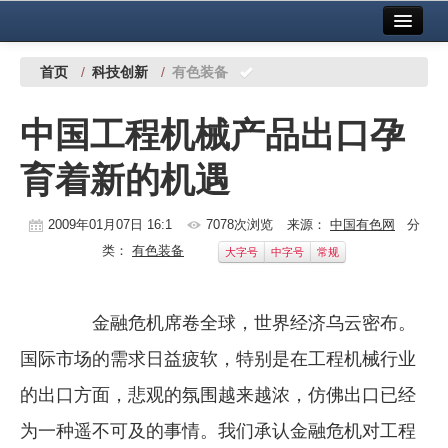
首页
中国有色金属报社主办
广告服务
首页
/
科技创新
/
有色装备
要闻
中国工程机械产品出口孕
铜镍铅锌
育着新的机遇
铝
稀有稀土
2009年01月07日 16:1
7078次浏览
来源：
中国有色网
分
类：
有色装备
大字号
中字号
常规
有色市场
科技
金融危机席卷全球，世界经济乌云密布。
镁钛
国际市场的需求日益疲软，特别是在工程机械行业
地矿 建设
的出口方面，悲观的氛围越来越浓，仿佛出口已经
为一种遥不可及的事情。我们承认金融危机对工程
党建工作