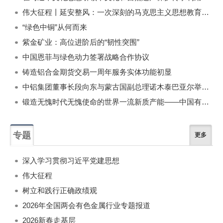
伟大征程丨延安整风：一次深刻的马克思主义思想教育运动
“绿色中铜”从何而来
紫金矿业：高位进阶后的“韧性突围”
中国恩菲与绿色动力签署战略合作协议
铸造铝合金期货交易一周年服务实体功能初显
中铝集团董事长段向东与蒙古国副总理诺木泰巴亚尔举行会谈
锻造无愧时代无愧使命的世界一流新质产能——中国有色金属工业的战略应对与破局之道（二）
专题
更多
深入学习贯彻习近平党建思想
伟大征程
树立和践行正确政绩观
2026年全国两会有色金属行业专题报道
2026新春走基层