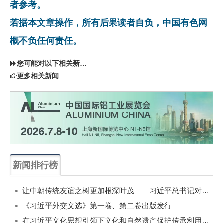
者参考。
若据本文章操作，所有后果读者自负，中国有色网
概不负任何责任。
您可能对以下相关新闻同样感兴趣
更多相关新闻
新闻排行榜
一周
每月
让中朝传统友谊之树更加根深叶茂——习近平总书记对朝鲜进行国事访问纪实
《习近平外交文选》第一卷、第二卷出版发行
在习近平文化思想引领下文化和自然遗产保护传承利用工作开创新局面