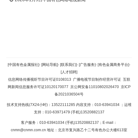
返回顶部
[中国有色金属报社]
-
[网站导航]
-
[联系我们]
-
[广告服务]
-
[有色金属商务平台]
-
[人才招聘]
返回首页
信息网络传播视听节目许可证0108313
广播电视节目制作经营许可证
互联
网新闻信息服务许可证10120170077
京公网安备11010802026470
京ICP
备2021036504号
技术支持热线(7X24小时)：13522111285 内容支持：010-63941034
；运维
支持：010-63971479 (手机)13520882137
客户服务：010-63941034 (手机)13520882137；E-mail：
cnmn@cnmn.com.cn
地址：北京市复兴路乙十二号有色办公大楼613室