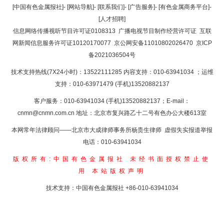
返回顶部
[中国有色金属报社]
-
[网站导航]
-
[联系我们]
-
[广告服务]
-
[有色金属商务平台]
-
[人才招聘]
返回首页
信息网络传播视听节目许可证0108313
广播电视节目制作经营许可证
互联
网新闻信息服务许可证10120170077
京公网安备11010802026470
京ICP
备2021036504号
技术支持热线(7X24小时)：13522111285 内容支持：010-63941034
；运维
支持：010-63971479 (手机)13520882137
客户服务：010-63941034 (手机)13520882137；E-mail：
cnmn@cnmn.com.cn
地址：北京市复兴路乙十二号有色办公大楼613室
本网常年法律顾问——北京市大成律师事务所杨贵生律师 虚假失实报道举报
电话：010-63941034
版权所有:中国有色金属报社
未经书面授权禁止使
用
本站版权声明
技术支持：中国有色金属报社
+86-010-63941034