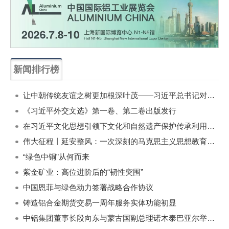
新闻排行榜
一周
每月
让中朝传统友谊之树更加根深叶茂——习近平总书记对朝鲜进行国事访问纪实
《习近平外交文选》第一卷、第二卷出版发行
在习近平文化思想引领下文化和自然遗产保护传承利用工作开创新局面
伟大征程丨延安整风：一次深刻的马克思主义思想教育运动
“绿色中铜”从何而来
紫金矿业：高位进阶后的“韧性突围”
中国恩菲与绿色动力签署战略合作协议
铸造铝合金期货交易一周年服务实体功能初显
中铝集团董事长段向东与蒙古国副总理诺木泰巴亚尔举行会谈