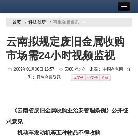
首页
中国有色金属报社主办
广告服务
首页
/
科技创新
/
再生金属资讯
要闻
云南拟规定废旧金属收购
铜镍铅锌
市场需24小时视频监视
铝
稀有稀土
2009年01月06日 16:57
5060次浏览
来源：
中国有色网
分
类：
再生金属资讯
大字号
中字号
常规
有色市场
科技
镁钛
《云南省废旧金属收购业治安管理条例》公开征
地矿 建设
求意见
机动车发动机等五种物品不得收购
党建工作