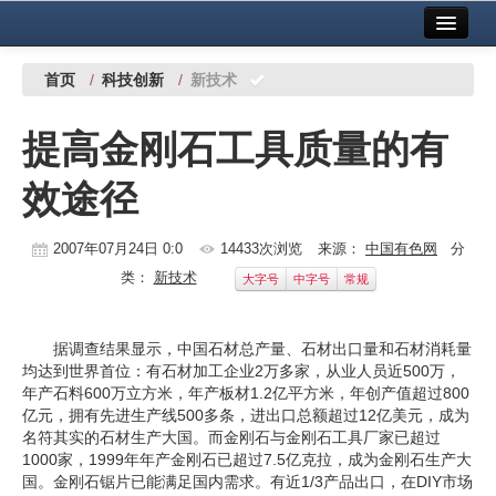
首页
中国有色金属报社主办
广告服务
首页
/
科技创新
/
新技术
要闻
提高金刚石工具质量的有
铜镍铅锌
效途径
铝
稀有稀土
2007年07月24日 0:0
14433次浏览
来源：
中国有色网
分
类：
新技术
大字号
中字号
常规
有色市场
科技
据调查结果显示，中国石材总产量、石材出口量和石材消耗量
均达到世界首位：有石材加工企业2万多家，从业人员近500万，
镁钛
年产石料600万立方米，年产板材1.2亿平方米，年创产值超过800
亿元，拥有先进生产线500多条，进出口总额超过12亿美元，成为
地矿 建设
名符其实的石材生产大国。而金刚石与金刚石工具厂家已超过
1000家，1999年年产金刚石已超过7.5亿克拉，成为金刚石生产大
党建工作
国。金刚石锯片已能满足国内需求。有近1/3产品出口，在DIY市场