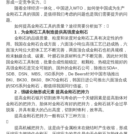
形成一定竞争实力。
随着全球经济一体化，中国进入WTO，如何使中国成为生产
企业文化
金刚石工具的强国，是值得我们考虑的问题也是我们需要提升的问
题。
《资源再生》杂志
如何提高金刚石工具的质量？途径简要分析如下：
1．为金刚石工具制造提供高强度金刚石
行情报价
金刚石的品级质量、粒度和浓度对金刚石工具有决定性的作
用。我国在金刚石合成方面，六面顶小吨位高强工艺已趋成熟，六
数字报
面顶大吨位大腔体工艺不断完善，两面顶合成金刚石也初具规模，
粉末触媒合成、碳素、叶腊石块原材料生产不断完善。因此针对我
国金刚石工具制造，批量合成性能稳定、粗颗粒、热稳定性能好的
高强金刚石是完全可能的。国外的金刚石公司，除推出SDA+、
SDB、DSN、MBS、ISD系列外，De Beers针对中国市场推出
BKI、BK30、BK60、BK70金刚石，韩国日进公司推出六面顶合成
的SDS系列金刚石，都值得我国同行借鉴。
2．强碳化物形成元素 提高金刚石把持力
提高金刚石锯片切割效率与寿命的一个关键因素是提高胎体对
金刚石的把持力。胎体对金刚石有好的把持力，金刚石就不会过早
脱落，并具有最大的凸出高度，切割时锋利，效率高。
提高金刚石把持力一般有以下三种方法：

提高机械把持力。这是由于金属粉末在烧结时产生收缩，形成
压缩应力把持住金刚石。压缩应力的产生是由于金刚石与胎体金属