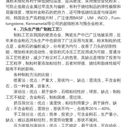
属粉末细化有利于降低烧结温度、提高硬度。采用预合金化粉末，
可防止低熔点金属过早流失与偏析，有利于烧结制品的弹性极限和
屈服强度，增加对金刚石的把持力，还可降低烧结温度与保温时
间。韩国在生产高档锯片时，广泛使用BASF，UM，INCO，Fum-
tungstene, Kennametal等公司的超细粉末与预合金粉末。
4．刀头生产推广制粒工艺
制粒工艺在我国的硬质合金、陶瓷生产中已广泛地被采用，近
年来在金刚石刀头生产中也获得了广泛应用与发展。粉末制粒的优
点是，金刚石的偏析减少，分布更为均匀，改善了刀头的切割性
能，增加粉末的流动性，使容积式冷压工艺应用成为可能，普通冷
压工艺性更好，减少了粉尘对工人的危害。其缺点是增加了投资与
工艺程序，制粒时要添加粘结剂，后者对焊接、烧结和胎体性能可
能有不利的影响。
各种制粒方法的比较：
喷雾法：优点：产量大，形状均一。缺点：需清洗，不含金刚
石，仅一种金属，设备大。
滚动法：优点：易于操作，石蜡粘结性好，球形。缺点：制粒
工艺不稳定，含金刚石，制粒困难，需过筛。
挤压筛分法：优点：速度快，粘结剂用量少，易于操作。缺
点：不含金刚石，需筛分，形状不均一，合格率20％～40%。
手工筛分法：优点：简单，投资少，可含金刚石，生产量小。
缺点：难以选择粘结剂，所需劳动繁重，形状不规则。
压力搓筛与滚动法：优点：工艺稳定，易于清洗，可自动化，