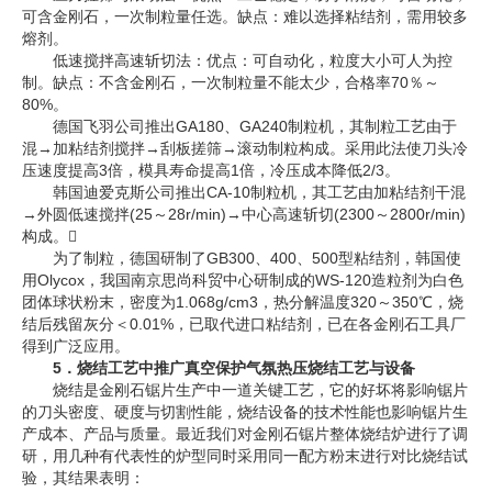
可含金刚石，一次制粒量任选。缺点：难以选择粘结剂，需用较多
熔剂。
低速搅拌高速斩切法：优点：可自动化，粒度大小可人为控
制。缺点：不含金刚石，一次制粒量不能太少，合格率70％～
80%。
德国飞羽公司推出GA180、GA240制粒机，其制粒工艺由于
混→加粘结剂搅拌→刮板搓筛→滚动制粒构成。采用此法使刀头冷
压速度提高3倍，模具寿命提高1倍，冷压成本降低2/3。
韩国迪爱克斯公司推出CA-10制粒机，其工艺由加粘结剂干混
→外圆低速搅拌(25～28r/min)→中心高速斩切(2300～2800r/min)
构成。
为了制粒，德国研制了GB300、400、500型粘结剂，韩国使
用Olycox，我国南京思尚科贸中心研制成的WS-120造粒剂为白色
团体球状粉末，密度为1.068g/cm3，热分解温度320～350℃，烧
结后残留灰分＜0.01%，已取代进口粘结剂，已在各金刚石工具厂
得到广泛应用。
5．烧结工艺中推广真空保护气氛热压烧结工艺与设备
烧结是金刚石锯片生产中一道关键工艺，它的好坏将影响锯片
的刀头密度、硬度与切割性能，烧结设备的技术性能也影响锯片生
产成本、产品与质量。最近我们对金刚石锯片整体烧结炉进行了调
研，用几种有代表性的炉型同时采用同一配方粉末进行对比烧结试
验，其结果表明：