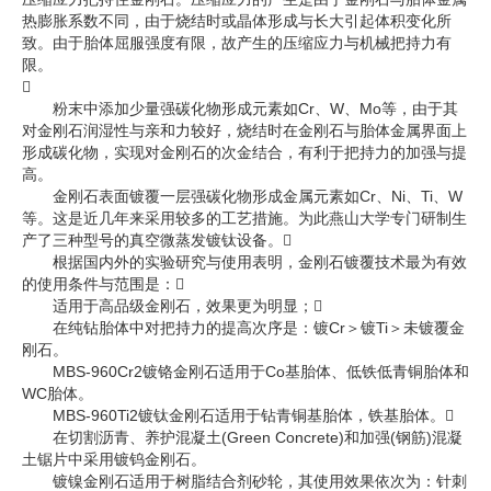
热膨胀系数不同，由于烧结时或晶体形成与长大引起体积变化所
致。由于胎体屈服强度有限，故产生的压缩应力与机械把持力有
限。

粉末中添加少量强碳化物形成元素如Cr、W、Mo等，由于其
对金刚石润湿性与亲和力较好，烧结时在金刚石与胎体金属界面上
形成碳化物，实现对金刚石的次金结合，有利于把持力的加强与提
高。
金刚石表面镀覆一层强碳化物形成金属元素如Cr、Ni、Ti、W
等。这是近几年来采用较多的工艺措施。为此燕山大学专门研制生
产了三种型号的真空微蒸发镀钛设备。
根据国内外的实验研究与使用表明，金刚石镀覆技术最为有效
的使用条件与范围是：
适用于高品级金刚石，效果更为明显；
在纯钻胎体中对把持力的提高次序是：镀Cr＞镀Ti＞未镀覆金
刚石。
MBS-960Cr2镀铬金刚石适用于Co基胎体、低铁低青铜胎体和
WC胎体。
MBS-960Ti2镀钛金刚石适用于钻青铜基胎体，铁基胎体。
在切割沥青、养护混凝土(Green Concrete)和加强(钢筋)混凝
土锯片中采用镀钨金刚石。
镀镍金刚石适用于树脂结合剂砂轮，其使用效果依次为：针刺