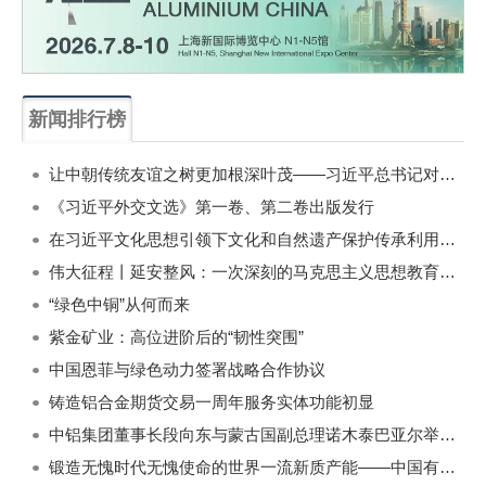
新闻排行榜
一周
每月
让中朝传统友谊之树更加根深叶茂——习近平总书记对朝鲜进行国事访问纪实
《习近平外交文选》第一卷、第二卷出版发行
在习近平文化思想引领下文化和自然遗产保护传承利用工作开创新局面
伟大征程丨延安整风：一次深刻的马克思主义思想教育运动
“绿色中铜”从何而来
紫金矿业：高位进阶后的“韧性突围”
中国恩菲与绿色动力签署战略合作协议
铸造铝合金期货交易一周年服务实体功能初显
中铝集团董事长段向东与蒙古国副总理诺木泰巴亚尔举行会谈
锻造无愧时代无愧使命的世界一流新质产能——中国有色金属工业的战略应对与破局之道（二）