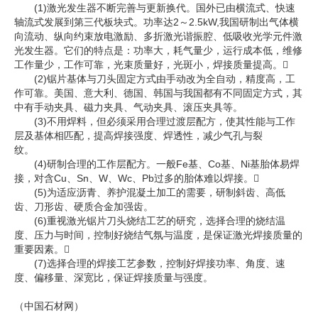
(1)激光发生器不断完善与更新换代。国外已由横流式、快速
轴流式发展到第三代板块式。功率达2～2.5kW,我国研制出气体横
向流动、纵向约束放电激励、多折激光谐振腔、低吸收光学元件激
光发生器。它们的特点是：功率大，耗气量少，运行成本低，维修
工作量少，工作可靠，光束质量好，光斑小，焊接质量提高。
(2)锯片基体与刀头固定方式由手动改为全自动，精度高，工
作可靠。美国、意大利、德国、韩国与我国都有不同固定方式，其
中有手动夹具、磁力夹具、气动夹具、滚压夹具等。
(3)不用焊料，但必须采用合理过渡层配方，使其性能与工作
层及基体相匹配，提高焊接强度、焊透性，减少气孔与裂
纹。
(4)研制合理的工作层配方。一般Fe基、Co基、Ni基胎体易焊
接，对含Cu、Sn、W、Wc、Pb过多的胎体难以焊接。
(5)为适应沥青、养护混凝土加工的需要，研制斜齿、高低
齿、刀形齿、硬质合金加强齿。
(6)重视激光锯片刀头烧结工艺的研究，选择合理的烧结温
度、压力与时间，控制好烧结气氛与温度，是保证激光焊接质量的
重要因素。
(7)选择合理的焊接工艺参数，控制好焊接功率、角度、速
度、偏移量、深宽比，保证焊接质量与强度。
（中国石材网）