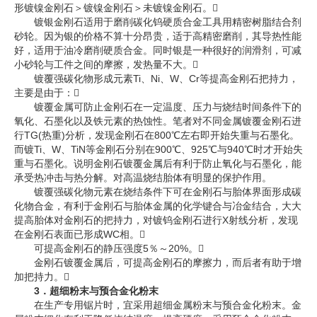
形镀镍金刚石＞镀镍金刚石＞未镀镍金刚石。
镀银金刚石适用于磨削碳化钨硬质合金工具用精密树脂结合剂
砂轮。因为银的价格不算十分昂贵，适于高精密磨削，其导热性能
好，适用于油冷磨削硬质合金。同时银是一种很好的润滑剂，可减
小砂轮与工件之间的摩擦，发热量不大。
镀覆强碳化物形成元素Ti、Ni、W、Cr等提高金刚石把持力，
主要是由于：
镀覆金属可防止金刚石在一定温度、压力与烧结时间条件下的
氧化、石墨化以及铁元素的热蚀性。笔者对不同金属镀覆金刚石进
行TG(热重)分析，发现金刚石在800℃左右即开始失重与石墨化。
而镀Ti、W、TiN等金刚石分别在900℃、925℃与940℃时才开始失
重与石墨化。说明金刚石镀覆金属后有利于防止氧化与石墨化，能
承受热冲击与热分解。对高温烧结胎体有明显的保护作用。
镀覆强碳化物元素在烧结条件下可在金刚石与胎体界面形成碳
化物合金，有利于金刚石与胎体金属的化学键合与冶金结合，大大
提高胎体对金刚石的把持力，对镀钨金刚石进行X射线分析，发现
在金刚石表面已形成WC相。
可提高金刚石的静压强度5％～20%。
金刚石镀覆金属后，可提高金刚石的摩擦力，而后者有助于增
加把持力。
3．超细粉末与预合金化粉末
在生产专用锯片时，宜采用超细金属粉末与预合金化粉末。金