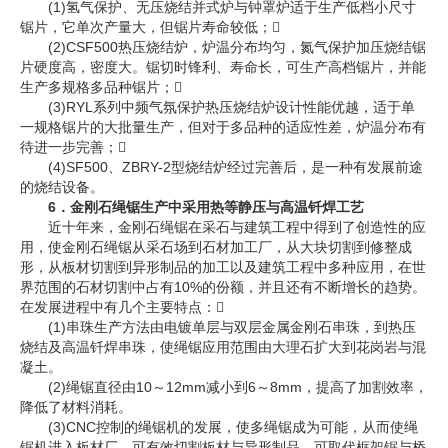
(1)氢气保护、无压烧结并式炉与钟罩炉适于生产低档小尺寸
锯片，它单次产量大，但锯片寿命较低；
(2)CSF500热压烧结炉，炉温分布均匀，氮气保护加压烧结锯
片硬度高，密度大。锯切时锋利、寿命长，可生产高档锯片，并能
生产多规格多品种锯片；
(3)RYL系列中频气氛保护热压烧结炉设计性能优越，适于单
一规格锯片的大批量生产，但对于多品种的适应性差，炉温分布有
待进一步完善；
(4)SF500、ZBRY-2型烧结炉经过完善后，是一种有发展前途
的烧结设备。
6．金刚石绳锯生产中采用热等静压与高温钎焊工艺
近十年来，金刚石绳锯在采石与建筑工程中得到了创造性的应
用，使金刚石绳锯从采石场到石材加工厂，从大块切割到修整成
形，从板材切割到异形制品的加工以及建筑工程中多种应用，在世
界范围的石材切割中占有10%的份额，并且还有不断增长的趋势。
在发展进程中有几个主要特点：
(1)串珠生产方法由电镀单层与双层金属金刚石串珠，到热压
烧结及高温钎焊串珠，使绳锯应用范围由大理石扩大到花岗岩与混
凝土。
(2)绳锯直径由10～12mm减小到6～8mm，提高了加割效率，
降低了材料消耗。
(3)CNC控制的绳锯机的发展，使多绳锯成为可能，从而使绳
锯机进入板材厂，可有效切割板材与异形制品，可取代框架锯与桥