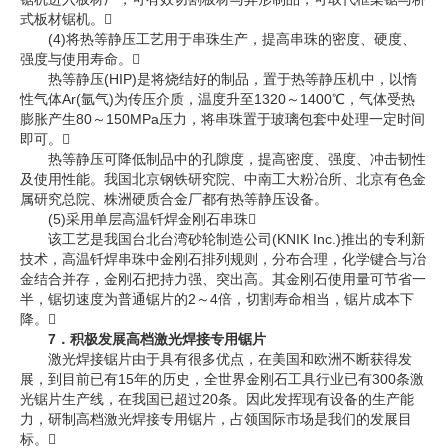
式板材锯机。
(4)将热等静压工艺用于串珠生产，提高串珠的密度、硬度、
强度与使用寿命。
热等静压(HIP)是将烧结好的制品，置于热等静压机中，以惰
性气体Ar(氩气)为传压介质，温度升至1320～1400℃，气体受热
膨胀产生80～150MPa压力，将串珠置于玻璃包套中处理一定时间
即可。
热等静压可降低制品中的孔隙度，提高密度、强度、冲击韧性
及使用性能。我国北京钢铁研究院、中南工大粉冶所、北京有色金
属研究总院、株洲硬质合金厂都有热等静压设备。
(5)采用单层高温钎焊金刚石串珠
该工艺是我国台北台湾砂轮制造公司(KNIK Inc.)推出的专利新
技术，高温钎焊串珠中金刚石排列规则，分布合理，化学键合与冶
金结合并存，金刚石把持力强、突出高。其金刚石使用量可节省一
半，锯切速度为普通锯片的2～4倍，切割寿命相当，锯片成本下
降。
7．积极发展高档激光焊接专用锯片
激光焊接锯片由于具有很多优点，在美国和欧洲不断获得发
展，到目前已有15年的历史，全世界金刚石工具行业已有300条激
光锯片生产线，在我国已超过20条。因此发挥现有设备的生产能
力，研制高档激光焊接专用锯片，占领国际市场是我们的发展目
标。