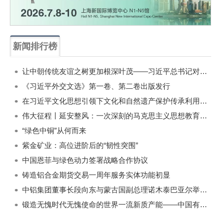
新闻排行榜
一周
每月
让中朝传统友谊之树更加根深叶茂——习近平总书记对朝鲜进行国事访问纪实
《习近平外交文选》第一卷、第二卷出版发行
在习近平文化思想引领下文化和自然遗产保护传承利用工作开创新局面
伟大征程丨延安整风：一次深刻的马克思主义思想教育运动
“绿色中铜”从何而来
紫金矿业：高位进阶后的“韧性突围”
中国恩菲与绿色动力签署战略合作协议
铸造铝合金期货交易一周年服务实体功能初显
中铝集团董事长段向东与蒙古国副总理诺木泰巴亚尔举行会谈
锻造无愧时代无愧使命的世界一流新质产能——中国有色金属工业的战略应对与破局之道（二）