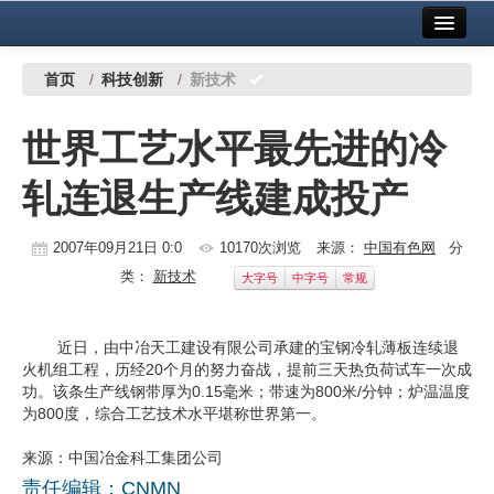
首页
中国有色金属报社主办
广告服务
首页
/
科技创新
/
新技术
要闻
世界工艺水平最先进的冷
铜镍铅锌
轧连退生产线建成投产
铝
稀有稀土
2007年09月21日 0:0
10170次浏览
来源：
中国有色网
分
类：
新技术
大字号
中字号
常规
有色市场
科技
近日，由中冶天工建设有限公司承建的宝钢冷轧薄板连续退
火机组工程，历经20个月的努力奋战，提前三天热负荷试车一次成
镁钛
功。该条生产线钢带厚为0.15毫米；带速为800米/分钟；炉温温度
为800度，综合工艺技术水平堪称世界第一。
地矿 建设
来源：中国冶金科工集团公司
党建工作
责任编辑：CNMN