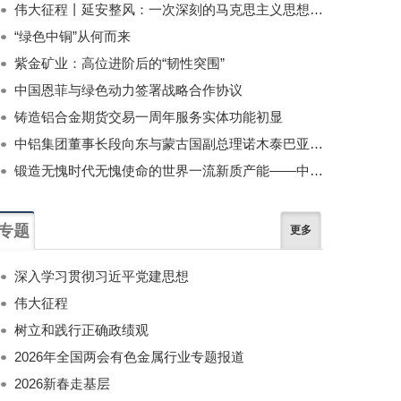
伟大征程丨延安整风：一次深刻的马克思主义思想教育运动
“绿色中铜”从何而来
紫金矿业：高位进阶后的“韧性突围”
中国恩菲与绿色动力签署战略合作协议
铸造铝合金期货交易一周年服务实体功能初显
中铝集团董事长段向东与蒙古国副总理诺木泰巴亚尔举行会谈
锻造无愧时代无愧使命的世界一流新质产能——中国有色金属工业的战略应对与破局之道（二）
专题
更多
深入学习贯彻习近平党建思想
伟大征程
树立和践行正确政绩观
2026年全国两会有色金属行业专题报道
2026新春走基层