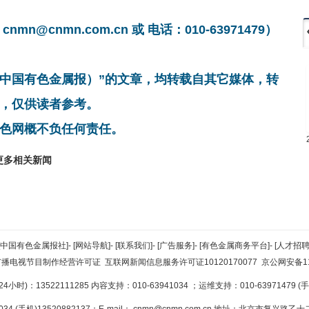
cnmn.com.cn 或 电话：010-63971479）
非中国有色金属报）”的文章，均转载自其它媒体，转
，仅供读者参考。
色网概不负任何责任。
更多相关新闻
[中国有色金属报社]
-
[网站导航]
-
[联系我们]
-
[广告服务]
-
[有色金属商务平台]
-
[人才招聘
广播电视节目制作经营许可证
互联网新闻信息服务许可证10120170077
京公网安备110
小时)：13522111285 内容支持：010-63941034
；运维支持：010-63971479 (手机
34 (手机)13520882137；E-mail：
cnmn@cnmn.com.cn
地址：北京市复兴路乙十二