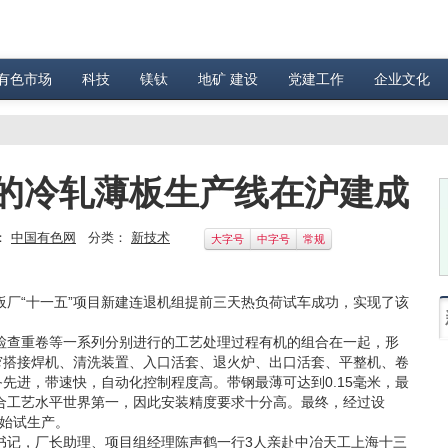
有色市场
科技
镁钛
地矿 建设
党建工作
企业文化
的冷轧薄板生产线在沪建成
：
中国有色网
分类：
新技术
大字号
中字号
常规
“十一五”项目新建连退机组提前三天热负荷试车成功，实现了该
查重卷等一系列分别进行的工艺处理过程有机的组合在一起，形
窄搭接焊机、清洗装置、入口活套、退火炉、出口活套、平整机、卷
先进，带速快，自动化控制程度高。带钢最薄可达到0.15毫米，最
称综合工艺水平世界第一，因此安装精度要求十分高。最终，经过设
开始试生产。
记，厂长助理、项目组经理陈声鹤一行3人亲赴中冶天工上海十三