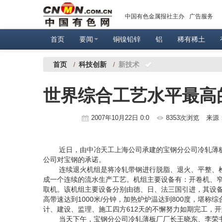
中国有色金属报社主办
广告服务
首页
要闻
铜镍铅锌
铝
稀有稀土
首页
/
科技创新
/
新技术
世界综合工艺水平最高
2007年10月22日 0:0
8353次浏览
来源
近日，由中冶天工上海公司承建的宝钢分公司冷轧薄板厂
公司对宝钢的承诺。
连续退火机组是将冷轧带钢进行脱脂、退火、平整、检
成一个连续的流水生产工艺。机组主要设备有：开卷机、
取机。该机组主要设备分别由德、日、法三国引进，其设备
高带速达到1000米/分钟，加热炉炉温达到800度，堪
计、建设、监理、施工四方612天的不懈努力如期完工，
当天下午，宝钢分公司冷轧薄板厂厂长王晓东、李荣书