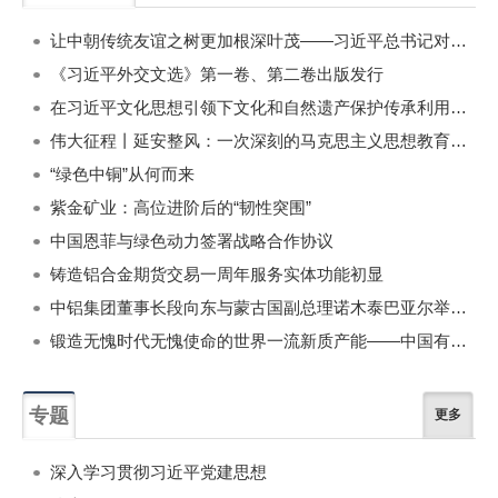
一周
每月
让中朝传统友谊之树更加根深叶茂——习近平总书记对朝鲜进行国事访问纪实
《习近平外交文选》第一卷、第二卷出版发行
在习近平文化思想引领下文化和自然遗产保护传承利用工作开创新局面
伟大征程丨延安整风：一次深刻的马克思主义思想教育运动
“绿色中铜”从何而来
紫金矿业：高位进阶后的“韧性突围”
中国恩菲与绿色动力签署战略合作协议
铸造铝合金期货交易一周年服务实体功能初显
中铝集团董事长段向东与蒙古国副总理诺木泰巴亚尔举行会谈
锻造无愧时代无愧使命的世界一流新质产能——中国有色金属工业的战略应对与破局之道（二）
专题
更多
深入学习贯彻习近平党建思想