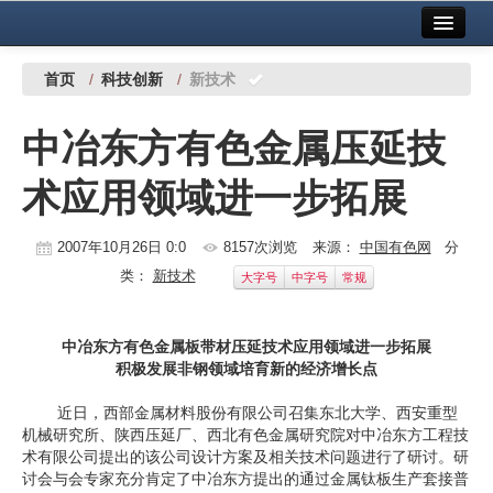
首页
中国有色金属报社主办
广告服务
首页
/
科技创新
/
新技术
要闻
中冶东方有色金属压延技
铜镍铅锌
术应用领域进一步拓展
铝
稀有稀土
2007年10月26日 0:0
8157次浏览
来源：
中国有色网
分
类：
新技术
大字号
中字号
常规
有色市场
科技
中冶东方有色金属板带材压延技术应用领域进一步拓展
积极发展非钢领域培育新的经济增长点
镁钛
近日，西部金属材料股份有限公司召集东北大学、西安重型
地矿 建设
机械研究所、陕西压延厂、西北有色金属研究院对中冶东方工程技
术有限公司提出的该公司设计方案及相关技术问题进行了研讨。研
党建工作
讨会与会专家充分肯定了中冶东方提出的通过金属钛板生产套接普