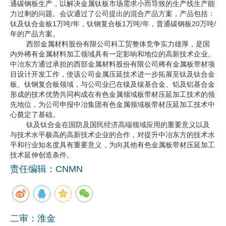
通碳钢板生产，以解决金属钛板市场需求小而导致的生产线生产能
力过剩的问题。会议通过了公司提出的混合产品方案，产品包括：
企业文化
钛及钛合金板1万吨/年，钛钢复合板1万吨/年，普通碳钢板20万吨/
年的产品方案。
《资源再生》杂志
西部金属材料股份有限公司科工贸整体竞争实力雄厚，是国
内外稀有金属材料加工领域具有一定影响和地位的高新技术企业。
行情报价
中冶东方通过承担的西部金属材料股份有限公司稀有金属板带材项
目设计开发工作，使该公司金属压延技术进一步拓展至钛及钛合金
数字报
板、钛钢复合板领域，与公司业已在镍及镍基合金、铝及铝基合金
形成的技术优势共同构成在有色金属领域板带材压延加工技术的领
先地位，为公司申报中冶集团有色金属领域板带材压延加工技术中
心奠定了基础。
钛及钛合金在国防及国民经济高端领域应用的重要意义以及
与技术水平极高的高新技术企业的合作，对提升中冶东方的技术水
平和行业知名度具有重要意义，为向其他有色金属板带材压延加工
技术延伸创造条件。
责任编辑：CNMN
二审：淮金