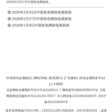
2026年2月27日中国有色网络电视新闻
2026年3月24日中国有色网络电视新闻
2026年2月27日中国有色网络电视新闻
2026年1月9日中国有色网络电视新闻
返回顶部
[中国有色金属报社]
-
[网站导航]
-
[联系我们]
-
[广告服务]
-
[有色金属商务平台]
-
[人才招聘]
返回首页
信息网络传播视听节目许可证0108313
广播电视节目制作经营许可证
互联
网新闻信息服务许可证10120170077
京公网安备11010802026470
京ICP
备2021036504号
技术支持热线(7X24小时)：13522111285 内容支持：010-63941034
；运维