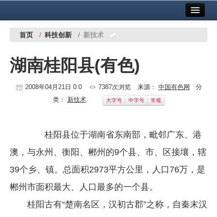
首页
中国有色金属报社主办
广告服务
首页
/
科技创新
/
新技术
要闻
湖南桂阳县(有色)
铜镍铅锌
2008年04月21日 0:0
7387次浏览
来源：
中国有色网
分
铝
类：
新技术
大字号
中字号
常规
稀有稀土
有色市场
桂阳县位于湖南省东南部，毗邻广东、港
科技
澳，与永州、衡阳、郴州的9个县、市、区接壤，辖
39个乡、镇。总面积2973平方公里，人口76万，是
镁钛
郴州市面积最大、人口最多的一个县。
地矿 建设
桂阳古有“楚南名区，汉初古郡”之称，自秦末汉
党建工作