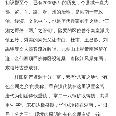
初设郡至今，已有2000多年的历史，今县城一直为
企业文化
郡、监、军、路、府、州的治地，是湘南一带政
《资源再生》杂志
治、经济、文化中心，也是历代兵家必争之地。“三
行情报价
湘之屏藩，两广之管钥”。险要的区位曾令秦皇派兵
镇五岭，秀美的风光又让李白、杜甫、王昌龄、刘
数字报
禹锡等文人墨客流连吟唱。九鼎山上舜帝南巡留圣
迹，金仙寨顶巨佛仰卧视沧桑；舂陵江风景如画，
东塔岭古迹成群。
桂阳矿产资源十分丰富，素有“八宝之地”、“有
色金属之乡”的美称。早在汉代就在这里设置金官，
唐代为朝廷铸钱重镇，“掌二十八铜矿以铸钱，其背
用‘桂字”。宋初达极盛期，“全国冶铸在湖南，桂阳
居十分之三”。现境内探明的有色金属有铅、锌、