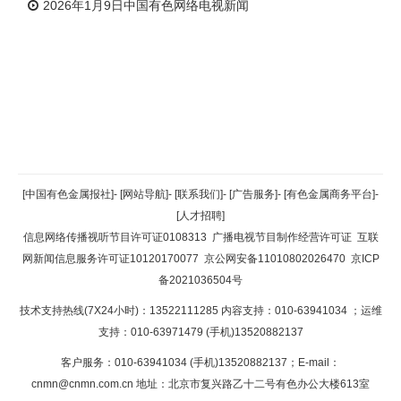
2026年1月9日中国有色网络电视新闻
返回顶部
[中国有色金属报社]
-
[网站导航]
-
[联系我们]
-
[广告服务]
-
[有色金属商务平台]
-
[人才招聘]
返回首页
信息网络传播视听节目许可证0108313
广播电视节目制作经营许可证
互联
网新闻信息服务许可证10120170077
京公网安备11010802026470
京ICP
备2021036504号
技术支持热线(7X24小时)：13522111285 内容支持：010-63941034
；运维
支持：010-63971479 (手机)13520882137
客户服务：010-63941034 (手机)13520882137；E-mail：
cnmn@cnmn.com.cn
地址：北京市复兴路乙十二号有色办公大楼613室