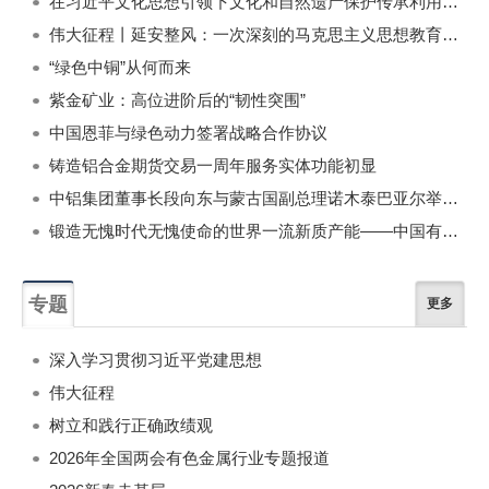
在习近平文化思想引领下文化和自然遗产保护传承利用工作开创新局面
伟大征程丨延安整风：一次深刻的马克思主义思想教育运动
“绿色中铜”从何而来
紫金矿业：高位进阶后的“韧性突围”
中国恩菲与绿色动力签署战略合作协议
铸造铝合金期货交易一周年服务实体功能初显
中铝集团董事长段向东与蒙古国副总理诺木泰巴亚尔举行会谈
锻造无愧时代无愧使命的世界一流新质产能——中国有色金属工业的战略应对与破局之道（二）
专题
更多
深入学习贯彻习近平党建思想
伟大征程
树立和践行正确政绩观
2026年全国两会有色金属行业专题报道