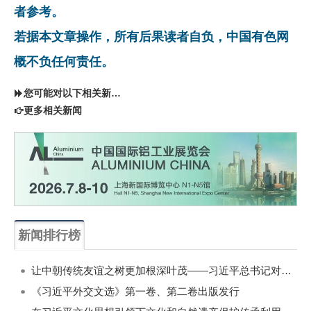
者参考。
若据本文章操作，所有后果读者自负，中国有色网
概不负任何责任。
您可能对以下相关新闻同样感兴趣
更多相关新闻
新闻排行榜
一周
每月
让中朝传统友谊之树更加根深叶茂——习近平总书记对朝鲜进行国事访问纪实
《习近平外交文选》第一卷、第二卷出版发行