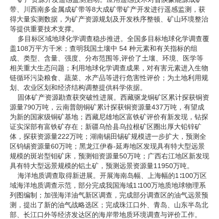
带、川西南多金属成矿带等8大成矿带矿产开发进行遥感监测，获
得大量实测数据，为矿产资源规划及开发秩序整顿、矿山环境整治
等提供重要技术支撑。
多目标区域地球化学调查稳步推进。全国多目标地球化学调查覆
盖108万平方千米；查明我国土壤中 54 种元素和有关指标的组
成、类型、含量、强度、分布范围等,评价了土壤、环境、医学等
相关重大生态问题；利用地球化学调查成果，对有害元素进入生物
链循环污染粮食、蔬菜、水产品等进行危害性评价；为土地利用规
划、农业区划和经济结构调整提供科学依据。
固体矿产资源勘查获突破性进展。西藏驱龙铜矿区累计探获铜资
源量790万吨，云南普朗铜矿累计探获铜资源量437万吨，有望成
为新的国家级铜矿基地；西藏尼雄地区富铁矿评价有新发现，钻探
证实深部有富铁矿存在；新疆乌恰县乌拉根矿区圈出厚大铅锌矿
体，探获资源量222万吨；湖南锡田锡矿规模进一步扩大，预测全
区钨锡资源量60万吨；黑龙江伊春-延寿地区发现具有特大型远景
规模的斑岩型钼矿床，预测钼资源量50万吨；广西右江地区新发现
具有特大型远景规模的铝土矿，预测远景资源量11950万吨。
海洋地质调查取得新进展。开展海南岛幅、上海幅的1∶100万区
域海洋地质调查示范，部分完成我国海域1∶100万地质地球物理系
列图编制；加强海洋油气新区调查，完成部分调查区的油气远景预
测，提出了新的油气战略选区；完成珠江口外、青岛、山东半岛北
部、长江口外等经济发达区的海岸带地质环境调查与评价工作。