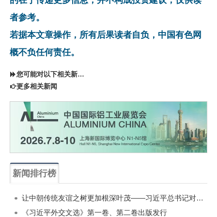
者参考。
若据本文章操作，所有后果读者自负，中国有色网
概不负任何责任。
您可能对以下相关新闻同样感兴趣
更多相关新闻
新闻排行榜
一周
每月
让中朝传统友谊之树更加根深叶茂——习近平总书记对朝鲜进行国事访问纪实
《习近平外交文选》第一卷、第二卷出版发行