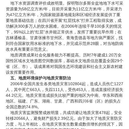
地下水资源调查评价成效明显。探明鄂尔多斯全盆地地下水可采
资源量为58亿立方米/年，目前开采量为11亿立方米/年，开采潜力
为47亿立方米/年，为国家能源基地规划和区域经济发展提供了重
要地质基础信息；在四川省开展“红层找水”打井工程取得实效，成
功解决300多万人的饮水困难。在2006年连续干旱100多天的情况
下，95%以上的“红层”水井能正常供水，发挥了重要抗旱作用；在
吉林通榆县、甘肃张掖市甘州区、青海贵德县等地方病严重区，找
到符合国家饮用水标准的地下水，并完成示范井28眼，对当地防病
改水具有重要示范意义。
地质调查成果社会化服务能力不断提高。历时7年建成1:20万全
国性区域水文地质图空间数据库，基础水文地质信息覆盖全国29个
省（区、市）。该成果将对我国生态环境建设和社会主义新农村建
设发挥重要作用。
五、地质环境保护与地质灾害防治
2006年全国共发生各类地质灾害102804起，造成人员伤亡1227
人，其中死亡663人，失踪111人，受伤453人，造成直接经济损失
44.2亿元。地质灾害造成损失比较严重的地区为中南、华东和西南
地区。福建、广东、湖南、甘肃、广西和四川6省（区）的损失占
全国总数的74.8%。
地质灾害监测预警成效明显，共成功避让地质灾害478起，安全
转移20566人，避免财产损失2.39亿元。由于加大了地质灾害防灾
力度，与上年相比，在地质灾害发生数量成数倍增长的情况下，因