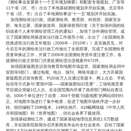
《测绘事业发展第十一个五年规划纲要》和配套专项规划。广东等
11个省（区、市）出台了本地基础测绘规划并开始实施。北京等8
个省（区、市）出台了本地测绘事业“十一五”规划并开始实施。
加强测绘依法行政。国家测绘局、教育部、科技部、国家安全
部、海关总署、国家旅游局、国家保密局印发《关于加强外国的组
织或者个人来华测绘管理工作的通知》，加强了涉外测绘管理。成
立了国家测绘局推进依法行政工作领导小组，出台了《全国测绘系
统推进依法行政五年规划（2006年－2010年）》及实施意见，对
今后五年的测绘依法行政工作做出了全面部署。完成了全国测绘资
质复审换证工作，开展了2006年全国测绘资质年度注册工作。各
级测绘行政主管部门共查处测绘违法违规案件672件。
加强国家版图意识宣传教育和地图市场监管。国家测绘局会同中
宣部等9部门，通过电视、电台、报刊、网络等媒介，大力开展国
家版图意识宣传教育。约20余万人次通过答题卡、网上点击、手机
短信等方式参与“爱我中国——国家版图知识竞赛”，三场电视竞赛
节目观众突破1亿人次。在全国范围内开展了政府部门网站自查活
动。5006个单位进行了自查，304个登载“问题地图”的网站得到纠
正。对地图市场进行了集中检查，促进了地图市场秩序进一步好
转。组织编制了20种版本、14种比例尺、418幅网络版《中华人民
共和国地图》和《世界地图》，供社会各界下载使用。
加强基础测绘工作。建成了国家基础地理信息系统1:5万数据
库，并在国务院新闻办召开新闻发布会向全社会发布。启动了国家
西部1:5万比例尺地形图空白区测图工程，完成了工程总体设计和