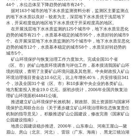
44个，水位总体呈下降趋势的城市有24个。
据对163个城市的地下水水质监测资料分析，监测区主要监测点
的地下水水质以良好－较差为主，深层地下水水质优于浅层地下
水，开采程度低的地区地下水水质优于开采程度高的地区。
在开展浅层地下水水质监测的125个城市中，地下水水质呈恶化
趋势的城市有21个，水质基本稳定的城市95个，水质好转的城市9
个。在开展深层地下水水质监测的75个城市中，地下水水质呈恶化
趋势的城市12个，水质基本稳定的城市58个，水质呈好转趋势的
城市5个。
矿山环境保护与恢复治理工作力度加大。完成全国31个省
（区、市）的矿山地质环境调查与评估工作，基本摸清我国矿山环
境的现状，查明了主要矿山环境问题及其危害。中央财政投入矿山
环境治理项目资金达10.6亿元，比上年增长40％，共安排项目341
个，涉及全国31个省（区、市）和10多家中央企业的各类矿山。
地方配套投入资金19.0 亿元。据初步统计，2006年全国共恢复治
理矿山环境面积44841公顷。
推进建立矿山环境保护长效机制，财政部、国土资源部与国家环
境保护总局联合出台《关于逐步建立矿山环境治理和生态恢复责任
机制的指导意见》。积极推进矿山公园建设，修改完善《国家矿山
公园建设指南》。
地质公园建设稳步推进。2006年，山东泰山、河南王屋山—黛
眉山、房山（北京、河北）、雷琼（广东、海南）、黑龙江镜泊湖