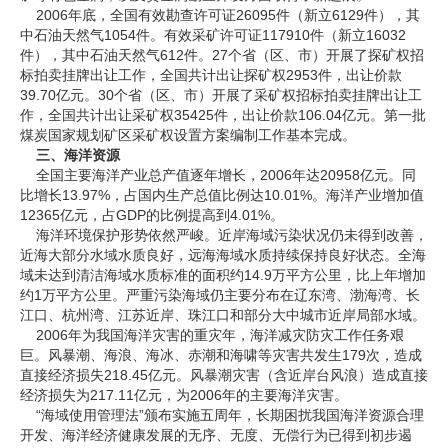
2006年底，全国有效勘查许可证26095件（新立6129件），其
中石油天然气1054件。有效采矿许可证117910件（新立16032
件），其中石油天然气612件。27个省（区、市）开展了探矿权招
标拍卖挂牌出让工作，全国共计出让探矿权2953件，出让价款
39.70亿元。30个省（区、市）开展了采矿权招标拍卖挂牌出让工
作，全国共计出让采矿权35425件，出让价款106.04亿元。第一批
煤炭国家规划矿区采矿权设置方案编制工作基本完成。
三、海洋资源
全国主要海洋产业总产值逐年增长，2006年达20958亿元。同
比增长13.97%，占国内生产总值比例达10.01%。海洋产业增加值
12365亿元，占GDP的比例提高到4.01%。
海洋环境保护形势依然严峻。近岸海域污染状况仍未得到改善，
近海大部分水域水质良好，远海海域水质持续保持良好状态。全海
域未达到清洁海域水质标准的面积约14.9万平方公里，比上年增加
约1万平方公里。严重污染海域仍主要分布在辽东湾、渤海湾、长
江口、杭州湾、江苏近岸、珠江口和部分大中城市近岸局部水域。
2006年为我国海洋灾害的重灾年，海洋减灾防灾工作任务艰
巨。风暴潮、海浪、海冰、赤潮和海啸等灾害共发生179次，造成
直接经济损失218.45亿元。风暴潮灾害（含近岸台风浪）造成直接
经济损失为217.11亿元，为2006年的主要海洋灾害。
“海域使用管理法”颁布实施五周年，长期困扰我国海洋资源合理
开发、海洋经济健康发展的无序、无度、无偿行为已得到初步遏