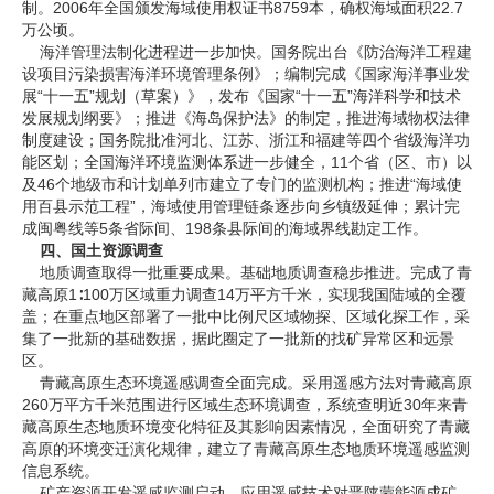
制。2006年全国颁发海域使用权证书8759本，确权海域面积22.7
万公顷。
海洋管理法制化进程进一步加快。国务院出台《防治海洋工程建
设项目污染损害海洋环境管理条例》；编制完成《国家海洋事业发
展“十一五”规划（草案）》，发布《国家“十一五”海洋科学和技术
发展规划纲要》；推进《海岛保护法》的制定，推进海域物权法律
制度建设；国务院批准河北、江苏、浙江和福建等四个省级海洋功
能区划；全国海洋环境监测体系进一步健全，11个省（区、市）以
及46个地级市和计划单列市建立了专门的监测机构；推进“海域使
用百县示范工程”，海域使用管理链条逐步向乡镇级延伸；累计完
成闽粤线等5条省际间、198条县际间的海域界线勘定工作。
四、国土资源调查
地质调查取得一批重要成果。基础地质调查稳步推进。完成了青
藏高原1∶100万区域重力调查14万平方千米，实现我国陆域的全覆
盖；在重点地区部署了一批中比例尺区域物探、区域化探工作，采
集了一批新的基础数据，据此圈定了一批新的找矿异常区和远景
区。
青藏高原生态环境遥感调查全面完成。采用遥感方法对青藏高原
260万平方千米范围进行区域生态环境调查，系统查明近30年来青
藏高原生态地质环境变化特征及其影响因素情况，全面研究了青藏
高原的环境变迁演化规律，建立了青藏高原生态地质环境遥感监测
信息系统。
矿产资源开发遥感监测启动。应用遥感技术对晋陕蒙能源成矿