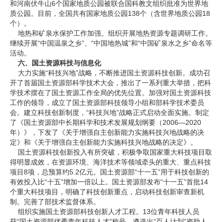
和河南伏牛山6个国家地质公园被联合国科教文组织批准为世界地
质公园。目前，全国共有国家地质公园138个（含世界地质公园18
个）。
地热和矿泉水保护工作加强。组织开展地热资源专题调研工作。
继续开展“中国温泉之乡”、“中国地热城”和“中国矿泉水之乡”命名等
活动。
六、国土资源科技与信息化
大力实施“科技兴地”战略，不断推进国土资源科技创新。成功召
开了首届国土资源部科学技术大会，推出了一系列重大举措，把科
学技术摆在了国土资源工作全局的优先位置。加强对国土资源科技
工作的领导，成立了国土资源部科技领导小组和部科学技术委员
会。建立科技创新制度，“科技兴地”战略正式启动全面实施。制定
了《国土资源部中长期科学和技术发展规划纲要（2006—2020
年）》，下发了《关于增强自主创新能力实施科技兴地战略的决
定》和《关于增强自主创新能力实施科技兴地战略的决定》。
国土资源科技创新投入有所突破，积极争取国家重大科技项目取
得明显成效，在资源环境、海洋技术等领域牵头的重大、重点科技
项目8项，总预算约5.2亿元。国土资源部“十一五”用于科技创新的
有效投入比“十五”增加一倍以上。国土资源部发布“十一五”首批14
个重大科技项目，明确了科技创新重点，启动科技创新审查新机
制。完善了部技术监督体系。
组织实施国土资源部科技创新人才工程。13位青年科技人员
获“国土资源部优秀青年科技人才”称号，遴选出“百人计划”资助人