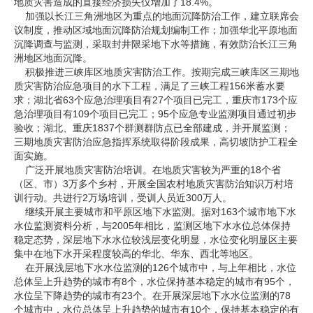
地质灾害造成的直接经济损失仅增加了18.4%。
加强以长江三角洲地区为重点的地面沉降防治工作，建立联席会
议制度，推动区域地面沉降防治规划编制工作；加强华北平原地面
沉降调查与监测，采取封井限采地下水等措施，有效防治长江三角
洲地区地面沉降。
积极推进三峡库区地质灾害防治工作。按期完成三峡库区三期地
质灾害防治应急项目的水下工程，满足了三峡工程156米蓄水要
求；湖北省63个应急治理项目有27个项目已完工，重庆市173个应
急治理项目有109个项目已完工；95个应急专业监测项目通过初步
验收；湖北、重庆1837个群测群防点已全部建成，并开展监测；
三期地质灾害防治应急指挥系统取得阶段成果，高切坡防护工程全
面实施。
广泛开展地质灾害防治培训。在地质灾害较为严重的18个省
（区、市）3万多个乡村，开展全国农村地质灾害防治知识万村培
训行动。共进行2万场培训，受训人员近300万人。
继续开展主要城市和平原区地下水监测。据对163个城市地下水
水位监测资料分析，与2005年相比，监测区地下水水位总体保持
稳定态势，深层地下水水位较浅层变化明显，水位变化明显区主要
集中在地下水开采程度较高的华北、华东、西北等地区。
在开展浅层地下水水位监测的126个城市中，与上年相比，水位
总体呈上升趋势的城市有8个，水位保持基本稳定的城市有95个，
水位呈下降趋势的城市有23个。在开展深层地下水水位监测的78
个城市中，水位总体呈上升趋势的城市有10个，保持基本稳定的有