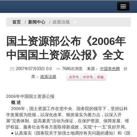
首页
中国有色金属报社主办
广告服务
首页
/
新闻中心
/
政策法规
要闻
国土资源部公布《2006年
铜镍铅锌
中国国土资源公报》全文
铝
稀有稀土
2007年07月03日 0:0
7686次浏览
来源：
中国有色网
分
类：
政策法规
大字号
中字号
常规
有色市场
科技
2006年中国国土资源公报
概 述
镁钛
2006年，国土资源工作在党中央、国务院的领导下，坚持以科
学发展观为统领，以深化改革、狠抓落实为着力点，以深入开
地矿 建设
展“完善体制、提高素质”活动为保证，在保护资源、保障发展、维
护权益、服务社会等各方面取得新成效，实现“十一五”良好开局。
党建工作
● 认真落实《国务院关于加强土地调控有关问题的通知》和《国