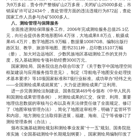
为9万多起，责令停产整顿矿山2万多座，关闭矿山25000多处，吊
销采矿许可证2434个，查处管理方面的违法违规行为872起，查处
国家工作人员参与办矿5000多人。
八、测绘管理与保障服务
全面推进测绘保障服务工作。2006年完成测绘服务总值25.1亿
元，向社会提供各类地形图56.4万张，大地成果8.8万点，航摄成
果45.4万片，数字地图25.9万幅，数据量10087GB。编制出版行
政区划、教学、旅游等地图、图书2311种，总印数15107万幅
（册）。加大对边远地区、少数民族地区基础测绘工作的支持力
度，投入基础测绘专项补助经费3000万元。
国家测绘局、国务院信息办联合印发了《关于数字中国地理空间
框架建设与应用服务指导意见》。制定《导航电子地图安全处理技
术基本要求》等10项国家标准和7项行业标准。成功举办“经纬之光
——全国测绘成果成就展览”，大力促进测绘成果广泛利用。
进一步完善测绘法制建设。国务院第469号令颁布《中华人民共
和国测绘成果管理条例》，对测绘成果的汇交、保管、利用、重要
地理信息数据的审核与公布以及有关法律责任做了全面规定。修订
了《地图审核管理办法》，简化了地图送审程序，明确了监管环节
和内容。地方测绘立法取得新进展，福建、海南、辽宁等省修订了
测绘管理条例（办法）。
颁布实施基础测绘规划和测绘事业发展“十一五”规划。国务院批
准实施《全国基础测绘中长期规划纲要》。国家测绘局编制印发了