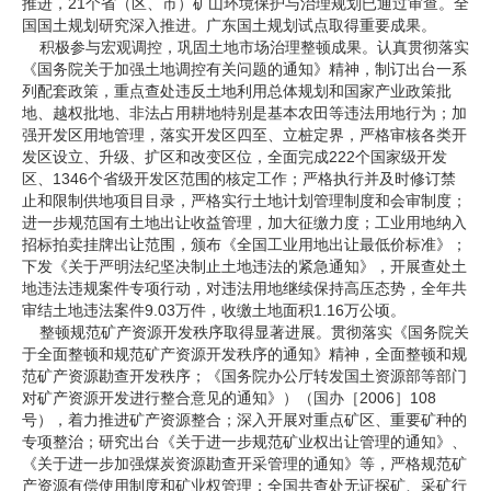
推进，21个省（区、市）矿山环境保护与治理规划已通过审查。全
国国土规划研究深入推进。广东国土规划试点取得重要成果。
积极参与宏观调控，巩固土地市场治理整顿成果。认真贯彻落实
《国务院关于加强土地调控有关问题的通知》精神，制订出台一系
列配套政策，重点查处违反土地利用总体规划和国家产业政策批
地、越权批地、非法占用耕地特别是基本农田等违法用地行为；加
强开发区用地管理，落实开发区四至、立桩定界，严格审核各类开
发区设立、升级、扩区和改变区位，全面完成222个国家级开发
区、1346个省级开发区范围的核定工作；严格执行并及时修订禁
止和限制供地项目目录，严格实行土地计划管理制度和会审制度；
进一步规范国有土地出让收益管理，加大征缴力度；工业用地纳入
招标拍卖挂牌出让范围，颁布《全国工业用地出让最低价标准》；
下发《关于严明法纪坚决制止土地违法的紧急通知》，开展查处土
地违法违规案件专项行动，对违法用地继续保持高压态势，全年共
审结土地违法案件9.03万件，收缴土地面积1.16万公顷。
整顿规范矿产资源开发秩序取得显著进展。贯彻落实《国务院关
于全面整顿和规范矿产资源开发秩序的通知》精神，全面整顿和规
范矿产资源勘查开发秩序；《国务院办公厅转发国土资源部等部门
对矿产资源开发进行整合意见的通知》）（国办［2006］108
号），着力推进矿产资源整合；深入开展对重点矿区、重要矿种的
专项整治；研究出台《关于进一步规范矿业权出让管理的通知》、
《关于进一步加强煤炭资源勘查开采管理的通知》等，严格规范矿
产资源有偿使用制度和矿业权管理；全国共查处无证探矿、采矿行