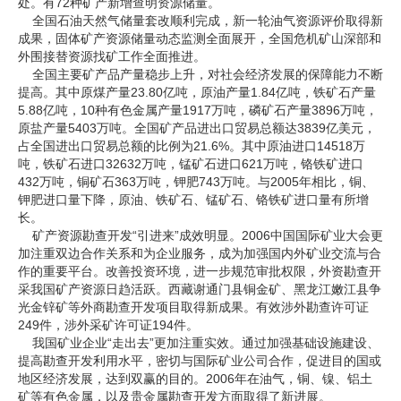
处。有72种矿产新增查明资源储量。
全国石油天然气储量套改顺利完成，新一轮油气资源评价取得新
成果，固体矿产资源储量动态监测全面展开，全国危机矿山深部和
外围接替资源找矿工作全面推进。
全国主要矿产品产量稳步上升，对社会经济发展的保障能力不断
提高。其中原煤产量23.80亿吨，原油产量1.84亿吨，铁矿石产量
5.88亿吨，10种有色金属产量1917万吨，磷矿石产量3896万吨，
原盐产量5403万吨。全国矿产品进出口贸易总额达3839亿美元，
占全国进出口贸易总额的比例为21.6%。其中原油进口14518万
吨，铁矿石进口32632万吨，锰矿石进口621万吨，铬铁矿进口
432万吨，铜矿石363万吨，钾肥743万吨。与2005年相比，铜、
钾肥进口量下降，原油、铁矿石、锰矿石、铬铁矿进口量有所增
长。
矿产资源勘查开发“引进来”成效明显。2006中国国际矿业大会更
加注重双边合作关系和为企业服务，成为加强国内外矿业交流与合
作的重要平台。改善投资环境，进一步规范审批权限，外资勘查开
采我国矿产资源日趋活跃。西藏谢通门县铜金矿、黑龙江嫩江县争
光金锌矿等外商勘查开发项目取得新成果。有效涉外勘查许可证
249件，涉外采矿许可证194件。
我国矿业企业“走出去”更加注重实效。通过加强基础设施建设、
提高勘查开发利用水平，密切与国际矿业公司合作，促进目的国或
地区经济发展，达到双赢的目的。2006年在油气，铜、镍、铝土
矿等有色金属，以及贵金属勘查开发方面取得了新进展。