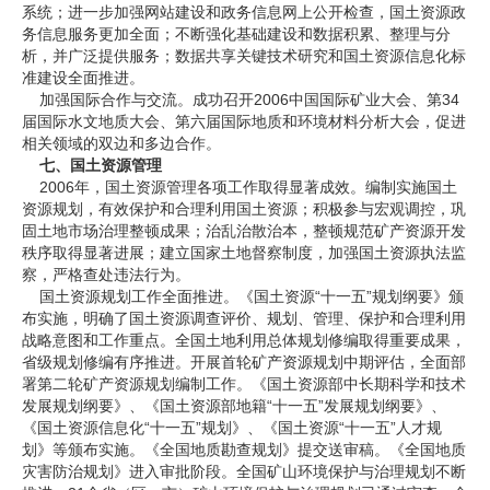
系统；进一步加强网站建设和政务信息网上公开检查，国土资源政
务信息服务更加全面；不断强化基础建设和数据积累、整理与分
析，并广泛提供服务；数据共享关键技术研究和国土资源信息化标
准建设全面推进。
加强国际合作与交流。成功召开2006中国国际矿业大会、第34
届国际水文地质大会、第六届国际地质和环境材料分析大会，促进
相关领域的双边和多边合作。
七、国土资源管理
2006年，国土资源管理各项工作取得显著成效。编制实施国土
资源规划，有效保护和合理利用国土资源；积极参与宏观调控，巩
固土地市场治理整顿成果；治乱治散治本，整顿规范矿产资源开发
秩序取得显著进展；建立国家土地督察制度，加强国土资源执法监
察，严格查处违法行为。
国土资源规划工作全面推进。《国土资源“十一五”规划纲要》颁
布实施，明确了国土资源调查评价、规划、管理、保护和合理利用
战略意图和工作重点。全国土地利用总体规划修编取得重要成果，
省级规划修编有序推进。开展首轮矿产资源规划中期评估，全面部
署第二轮矿产资源规划编制工作。《国土资源部中长期科学和技术
发展规划纲要》、《国土资源部地籍“十一五”发展规划纲要》、
《国土资源信息化“十一五”规划》、《国土资源“十一五”人才规
划》等颁布实施。《全国地质勘查规划》提交送审稿。《全国地质
灾害防治规划》进入审批阶段。全国矿山环境保护与治理规划不断