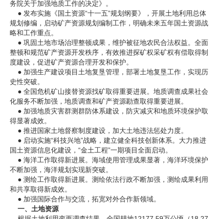
务院关于加强地质工作的决定》。
● 发布实施《国土资源“十一五”规划纲要》，开展土地利用总体
企业文化
规划修编，启动矿产资源规划编制工作，明确未来五年国土资源战
略和工作重点。
《资源再生》杂志
● 巩固土地市场治理整顿成果，维护被征地农民合法权益。全面
整顿和规范矿产资源开发秩序，有效推进探矿权采矿权有偿取得制
行情报价
度建设，促进矿产资源合理开发和保护。
● 加强生产建设项目土地复垦管理，部署土地复垦工作，实现历
数字报
史性突破。
● 全国危机矿山接替资源找矿取得重要进展。地质调查成果社会
化服务不断加强，地质调查和矿产资源勘查取得重要进展。
● 加强地质灾害群测群防体系建设，防灾减灾和地质环境保护取
得显著成效。
● 推进国家土地督察制度建设，加大土地违法惩处力度。
● 启动实施“科技兴地”战略，建立健全科技创新体系。大力推进
国土资源信息化建设，“金土工程”一期项目全面启动。
● 海洋工作取得新进展。海域使用管理成果显著，海洋环境保护
不断加强，海洋规划实现新突破。
● 测绘工作取得新进展。测绘依法行政不断加强，测绘成果利用
和共享取得新成效。
● 加强国际合作与交流，拓宽对外合作新领域。
一、土地资源
根据土地利用变更调查结果，全国耕地12177.59万公顷（18.27