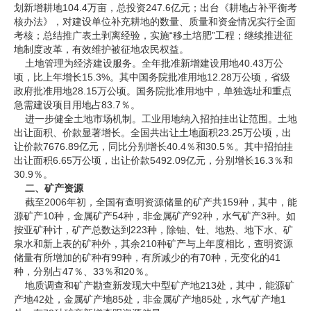
划新增耕地104.4万亩，总投资247.6亿元；出台《耕地占补平衡考
核办法》，对建设单位补充耕地的数量、质量和资金情况实行全面
考核；总结推广表土剥离经验，实施“移土培肥”工程；继续推进征
地制度改革，有效维护被征地农民权益。
土地管理为经济建设服务。全年批准新增建设用地40.43万公
顷，比上年增长15.3%。其中国务院批准用地12.28万公顷，省级
政府批准用地28.15万公顷。国务院批准用地中，单独选址和重点
急需建设项目用地占83.7％。
进一步健全土地市场机制。工业用地纳入招拍挂出让范围。土地
出让面积、价款显著增长。全国共出让土地面积23.25万公顷，出
让价款7676.89亿元，同比分别增长40.4％和30.5％。其中招拍挂
出让面积6.65万公顷，出让价款5492.09亿元，分别增长16.3％和
30.9％。
二、矿产资源
截至2006年初，全国有查明资源储量的矿产共159种，其中，能
源矿产10种，金属矿产54种，非金属矿产92种，水气矿产3种。如
按亚矿种计，矿产总数达到223种，除铀、钍、地热、地下水、矿
泉水和新上表的矿种外，其余210种矿产与上年度相比，查明资源
储量有所增加的矿种有99种，有所减少的有70种，无变化的41
种，分别占47％、33％和20％。
地质调查和矿产勘查新发现大中型矿产地213处，其中，能源矿
产地42处，金属矿产地85处，非金属矿产地85处，水气矿产地1