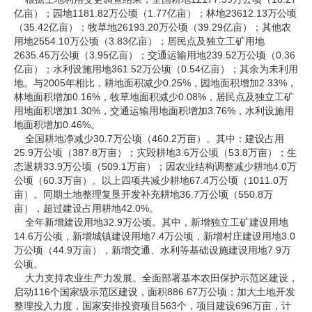
亿亩）；园地1181.82万公顷（1.77亿亩）；林地23612.13万公顷
（35.42亿亩）；牧草地26193.20万公顷（39.29亿亩）；其他农
用地2554.10万公顷（3.83亿亩）；居民点及独立工矿用地
2635.45万公顷（3.95亿亩）；交通运输用地239.52万公顷（0.36
亿亩）；水利设施用地361.52万公顷（0.54亿亩）；其余为未利用
地。与2005年相比，耕地面积减少0.25%，园地面积增加2.33%，
林地面积增加0.16%，牧草地面积减少0.08%，居民点及独立工矿
用地面积增加1.30%，交通运输用地面积增加3.76%，水利设施用
地面积增加0.46%。
全国耕地净减少30.7万公顷（460.2万亩）。其中：建设占用
25.9万公顷（387.8万亩）；灾毁耕地3.6万公顷（53.8万亩）；生
态退耕33.9万公顷（509.1万亩）；因农业结构调整减少耕地4.0万
公顷（60.3万亩）。以上四项共减少耕地67.4万公顷（1011.0万
亩）。同期土地整理复垦开发补充耕地36.7万公顷（550.8万
亩），超过建设占用耕地42.0%。
全年新增建设用地32.9万公顷。其中，新增独立工矿建设用地
14.6万公顷，新增城镇建设用地7.4万公顷，新增村庄建设用地3.0
万公顷（44.9万亩），新增交通、水利等基础设施建设用地7.9万
公顷。
大力支持农业生产力发展。全面部署基本农田保护示范区建设，
启动116个国家级示范区建设，面积886.67万公顷；加大土地开发
整理投入力度，国家安排投资项目563个，项目建设696万亩，计