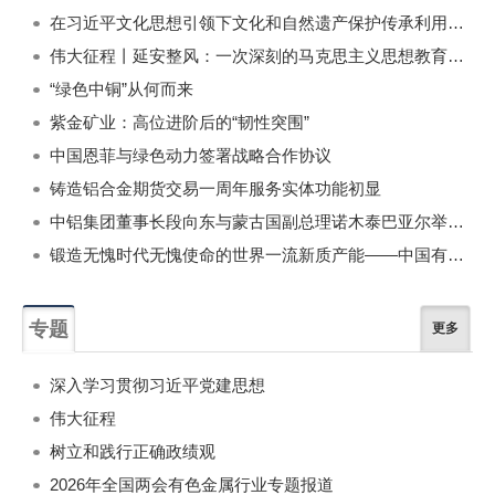
在习近平文化思想引领下文化和自然遗产保护传承利用工作开创新局面
伟大征程丨延安整风：一次深刻的马克思主义思想教育运动
“绿色中铜”从何而来
紫金矿业：高位进阶后的“韧性突围”
中国恩菲与绿色动力签署战略合作协议
铸造铝合金期货交易一周年服务实体功能初显
中铝集团董事长段向东与蒙古国副总理诺木泰巴亚尔举行会谈
锻造无愧时代无愧使命的世界一流新质产能——中国有色金属工业的战略应对与破局之道（二）
专题
更多
深入学习贯彻习近平党建思想
伟大征程
树立和践行正确政绩观
2026年全国两会有色金属行业专题报道