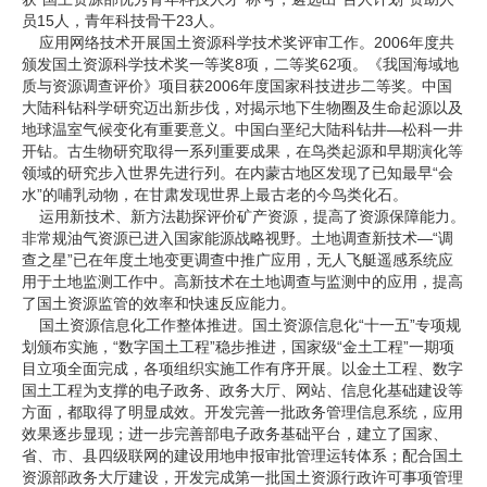
员15人，青年科技骨干23人。
应用网络技术开展国土资源科学技术奖评审工作。2006年度共
颁发国土资源科学技术奖一等奖8项，二等奖62项。《我国海域地
质与资源调查评价》项目获2006年度国家科技进步二等奖。中国
大陆科钻科学研究迈出新步伐，对揭示地下生物圈及生命起源以及
地球温室气候变化有重要意义。中国白垩纪大陆科钻井—松科一井
开钻。古生物研究取得一系列重要成果，在鸟类起源和早期演化等
领域的研究步入世界先进行列。在内蒙古地区发现了已知最早“会
水”的哺乳动物，在甘肃发现世界上最古老的今鸟类化石。
运用新技术、新方法勘探评价矿产资源，提高了资源保障能力。
非常规油气资源已进入国家能源战略视野。土地调查新技术—“调
查之星”已在年度土地变更调查中推广应用，无人飞艇遥感系统应
用于土地监测工作中。高新技术在土地调查与监测中的应用，提高
了国土资源监管的效率和快速反应能力。
国土资源信息化工作整体推进。国土资源信息化“十一五”专项规
划颁布实施，“数字国土工程”稳步推进，国家级“金土工程”一期项
目立项全面完成，各项组织实施工作有序开展。以金土工程、数字
国土工程为支撑的电子政务、政务大厅、网站、信息化基础建设等
方面，都取得了明显成效。开发完善一批政务管理信息系统，应用
效果逐步显现；进一步完善部电子政务基础平台，建立了国家、
省、市、县四级联网的建设用地申报审批管理运转体系；配合国土
资源部政务大厅建设，开发完成第一批国土资源行政许可事项管理