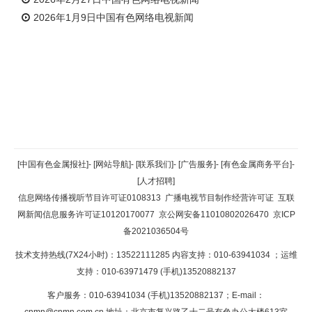
2026年1月9日中国有色网络电视新闻
返回顶部
[中国有色金属报社]
-
[网站导航]
-
[联系我们]
-
[广告服务]
-
[有色金属商务平台]
-
[人才招聘]
返回首页
信息网络传播视听节目许可证0108313
广播电视节目制作经营许可证
互联
网新闻信息服务许可证10120170077
京公网安备11010802026470
京ICP
备2021036504号
技术支持热线(7X24小时)：13522111285 内容支持：010-63941034
；运维
支持：010-63971479 (手机)13520882137
客户服务：010-63941034 (手机)13520882137；E-mail：
cnmn@cnmn.com.cn
地址：北京市复兴路乙十二号有色办公大楼613室