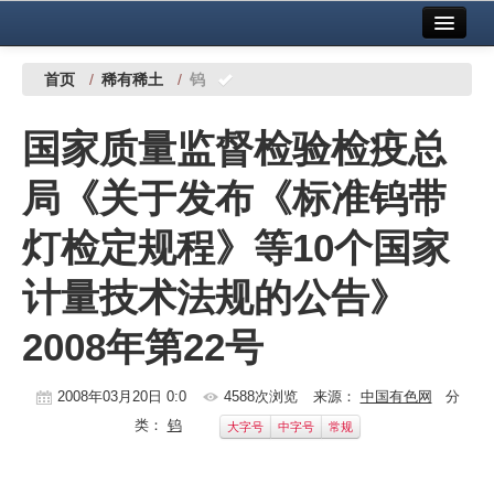
首页
中国有色金属报社主办
广告服务
首页
/
稀有稀土
/
钨
要闻
国家质量监督检验检疫总
铜镍铅锌
局《关于发布《标准钨带
铝
灯检定规程》等10个国家
稀有稀土
计量技术法规的公告》
有色市场
2008年第22号
科技
镁钛
2008年03月20日 0:0
4588次浏览
来源：
中国有色网
分
类：
钨
大字号
中字号
常规
地矿 建设
党建工作