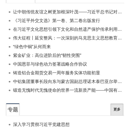
一周
每月
让中朝传统友谊之树更加根深叶茂——习近平总书记对朝鲜进行国事访问纪实
《习近平外交文选》第一卷、第二卷出版发行
在习近平文化思想引领下文化和自然遗产保护传承利用工作开创新局面
伟大征程丨延安整风：一次深刻的马克思主义思想教育运动
“绿色中铜”从何而来
紫金矿业：高位进阶后的“韧性突围”
中国恩菲与绿色动力签署战略合作协议
铸造铝合金期货交易一周年服务实体功能初显
中铝集团董事长段向东与蒙古国副总理诺木泰巴亚尔举行会谈
锻造无愧时代无愧使命的世界一流新质产能——中国有色金属工业的战略应对与破局之道（二）
专题
更多
深入学习贯彻习近平党建思想