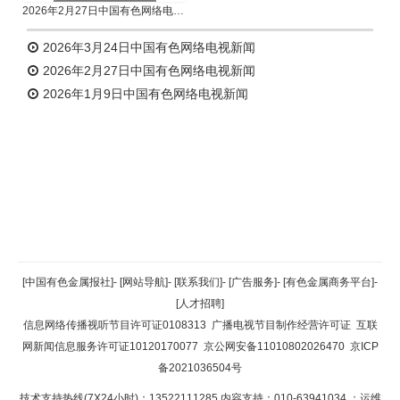
2026年2月27日中国有色网络电视新闻
2026年3月24日中国有色网络电视新闻
2026年2月27日中国有色网络电视新闻
2026年1月9日中国有色网络电视新闻
返回顶部
[中国有色金属报社]
-
[网站导航]
-
[联系我们]
-
[广告服务]
-
[有色金属商务平台]
-
[人才招聘]
返回首页
信息网络传播视听节目许可证0108313
广播电视节目制作经营许可证
互联
网新闻信息服务许可证10120170077
京公网安备11010802026470
京ICP
备2021036504号
技术支持热线(7X24小时)：13522111285 内容支持：010-63941034
；运维