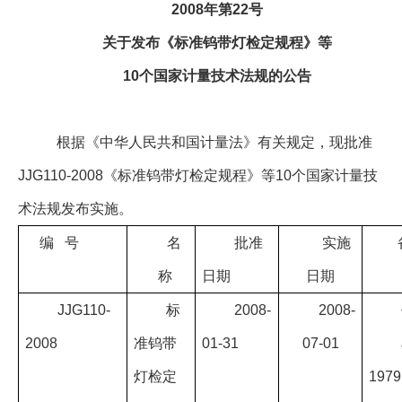
2008
年第
22
号
企业文化
关于发布《标准钨带灯检定规程》等
《资源再生》杂志
10
个国家计量技术法规的公告
行情报价
数字报
根据《中华人民共和国计量法》有关规定，现批准
JJG110-2008
《标准钨带灯检定规程》等
10
个国家计量技
术法规发布实施。
编
号
名
批准
实施
称
日期
日期
JJG110-
标
2008-
2008-
2008
准钨带
01-31
07-01
灯检定
1979