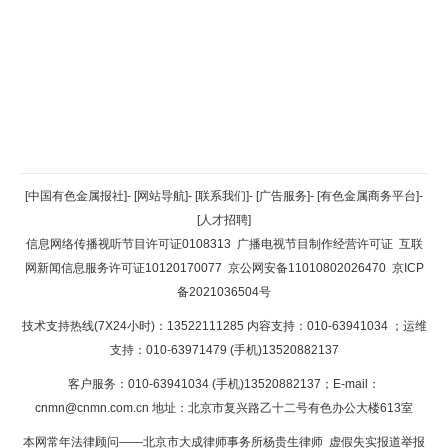
返回顶部
[中国有色金属报社]
-
[网站导航]
-
[联系我们]
-
[广告服务]
-
[有色金属商务平台]
-
[人才招聘]
返回首页
信息网络传播视听节目许可证0108313
广播电视节目制作经营许可证
互联
网新闻信息服务许可证10120170077
京公网安备11010802026470
京ICP
备2021036504号
技术支持热线(7X24小时)：13522111285 内容支持：010-63941034
；运维
支持：010-63971479 (手机)13520882137
客户服务：010-63941034 (手机)13520882137；E-mail：
cnmn@cnmn.com.cn
地址：北京市复兴路乙十二号有色办公大楼613室
本网常年法律顾问——北京市大成律师事务所杨贵生律师 虚假失实报道举报