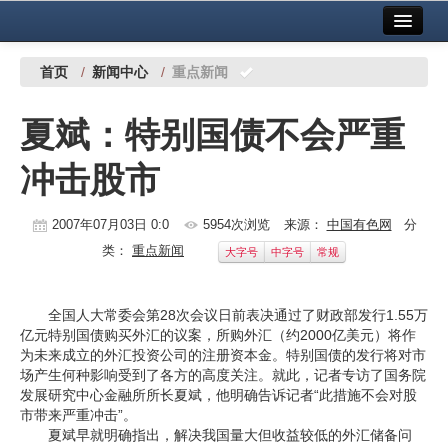
首页
中国有色金属报社主办
广告服务
首页
/
新闻中心
/
重点新闻
要闻
夏斌：特别国债不会严重
铜镍铅锌
冲击股市
铝
稀有稀土
2007年07月03日 0:0
5954次浏览
来源：
中国有色网
分
类：
重点新闻
大字号
中字号
常规
有色市场
科技
全国人大常委会第28次会议日前表决通过了财政部发行1.55万
亿元特别国债购买外汇的议案，所购外汇（约2000亿美元）将作
镁钛
为未来成立的外汇投资公司的注册资本金。特别国债的发行将对市
场产生何种影响受到了各方的高度关注。就此，记者专访了国务院
地矿 建设
发展研究中心金融所所长夏斌，他明确告诉记者“此措施不会对股
市带来严重冲击”。
党建工作
夏斌早就明确指出，解决我国量大但收益较低的外汇储备问