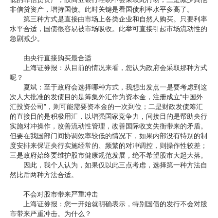
非信贷资产，增持国债。此时关键是看国债利率水平多高了。
第三种方式是直接由市场上各类企业和自然人购买。只要利率
水平合适，国债很容易被市场吸收。此举可直接引起市场流动性的
急剧减少。
由央行直接购买最合适
上海证券报：从目前的情况来看，您认为政府会采取那种方式
呢？
夏斌：至于政府会选择哪种方式，我想出发点一是要考虑到这
次人大批准的发债目的是筹集外汇作为资本金，注册成立“中国外
汇投资公司”，则可能需要资本金的一次到位；二是财政发债筹汇
的直接目的是积极用汇，以增强国家竞争力，间接目的是帮助央行
实施对冲操作，改善流动性管理，改善国际收支失衡带来的矛盾。
但要在我国部门间协调效率较低的情况下，如果内部没有特别的制
度安排来保证央行实施经常的、频繁的对冲调控，则操作性较差；
三是政府始终要维护股市健康规范发展，绝不希望股市大起大落。
因此，我个人认为，如果仅以此三点考虑，选择第一种方法自
然比后两种方法合适。
不会对股市带来严重冲击
上海证券报：您一开始就明确表示，特别国债的发行不会对股
市带来严重冲击。为什么？