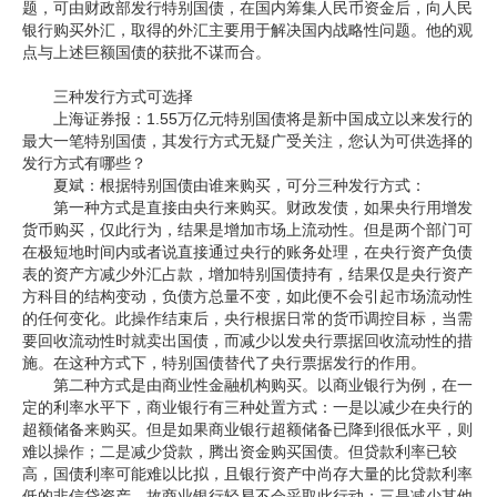
题，可由财政部发行特别国债，在国内筹集人民币资金后，向人民
银行购买外汇，取得的外汇主要用于解决国内战略性问题。他的观
企业文化
点与上述巨额国债的获批不谋而合。
《资源再生》杂志
三种发行方式可选择
上海证券报：1.55万亿元特别国债将是新中国成立以来发行的
行情报价
最大一笔特别国债，其发行方式无疑广受关注，您认为可供选择的
发行方式有哪些？
数字报
夏斌：根据特别国债由谁来购买，可分三种发行方式：
第一种方式是直接由央行来购买。财政发债，如果央行用增发
货币购买，仅此行为，结果是增加市场上流动性。但是两个部门可
在极短地时间内或者说直接通过央行的账务处理，在央行资产负债
表的资产方减少外汇占款，增加特别国债持有，结果仅是央行资产
方科目的结构变动，负债方总量不变，如此便不会引起市场流动性
的任何变化。此操作结束后，央行根据日常的货币调控目标，当需
要回收流动性时就卖出国债，而减少以发央行票据回收流动性的措
施。在这种方式下，特别国债替代了央行票据发行的作用。
第二种方式是由商业性金融机构购买。以商业银行为例，在一
定的利率水平下，商业银行有三种处置方式：一是以减少在央行的
超额储备来购买。但是如果商业银行超额储备已降到很低水平，则
难以操作；二是减少贷款，腾出资金购买国债。但贷款利率已较
高，国债利率可能难以比拟，且银行资产中尚存大量的比贷款利率
低的非信贷资产，故商业银行轻易不会采取此行动；三是减少其他