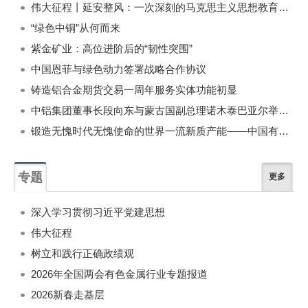
伟大征程丨延安整风：一次深刻的马克思主义思想教育运动
“绿色中铜”从何而来
紫金矿业：高位进阶后的“韧性突围”
中国恩菲与绿色动力签署战略合作协议
铸造铝合金期货交易一周年服务实体功能初显
中铝集团董事长段向东与蒙古国副总理诺木泰巴亚尔举行会谈
锻造无愧时代无愧使命的世界一流新质产能——中国有色金属工业的战略应对与破局之道（二）
专题
更多
深入学习贯彻习近平党建思想
伟大征程
树立和践行正确政绩观
2026年全国两会有色金属行业专题报道
2026新春走基层