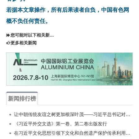
若据本文章操作，所有后果读者自负，中国有色网
概不负任何责任。
您可能对以下相关新闻同样感兴趣
更多相关新闻
新闻排行榜
一周
每月
让中朝传统友谊之树更加根深叶茂——习近平总书记对朝鲜进行国事访问纪实
《习近平外交文选》第一卷、第二卷出版发行
在习近平文化思想引领下文化和自然遗产保护传承利用工作开创新局面