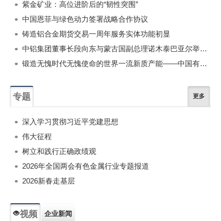
紫金矿业：高位进阶后的“韧性突围”
中国恩菲与绿色动力签署战略合作协议
铸造铝合金期货交易一周年服务实体功能初显
中铝集团董事长段向东与蒙古国副总理诺木泰巴亚尔举行会谈
锻造无愧时代无愧使命的世界一流新质产能——中国有色金属工业的战略应对与破局之道（二）
专题
更多
深入学习贯彻习近平党建思想
伟大征程
树立和践行正确政绩观
2026年全国两会有色金属行业专题报道
2026新春走基层
视频
企业新闻