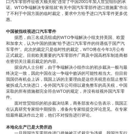
口汽车零部件征收大额关税”违背了中国2001年加入世贸组织的承
诺。WTO争端解决专家组就“有关中国汽车零部件进口措施案”作出
企业文化
了不利于中国方面的临时裁定，要求中方给予进口汽车零件更多优
惠。
《资源再生》杂志
中国被指歧视进口汽车零件
行情报价
据悉，由三名成员组成的WTO争端解决小组支持美国、欧盟
和加拿大，认为中国的措施“给予进口汽车零件的待遇低于国产汽
数字报
车零件”。此次的裁定只是临时性的裁定，WTO将在今年3月公布
正式裁定。目前欧美重要的汽车零部件厂商及中国高档车制造商都
在密切关注最后裁定的内容。
据业内人士分析，由于争端解决小组作出的初步裁决一般与最
终决定一致，因此中国在这一争端中败诉的可能性相当大。但目前
我国仍有机会上诉，我国上诉的主要理由是这些关税意在阻止整车
被拆成几大块进口，令外国汽车公司得以避免整车的高关税，中国
采取的所有措施都完全符合WTO的规定，并没有歧视外国汽车零
件。
面对世贸组织的初步裁决结果，商务部发布公告表示，我国正
在认真研究专家组中期报告，准备向专家组提交评论意见。在专家
组最终裁决作出之前，他们不对报告进行评论。
本地化生产已是大势所趋
一旦我国汽车零部件进口措施被正式裁定为违规，我国汽车行