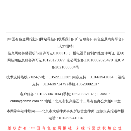
返回顶部
[中国有色金属报社]
-
[网站导航]
-
[联系我们]
-
[广告服务]
-
[有色金属商务平台]
-
[人才招聘]
返回首页
信息网络传播视听节目许可证0108313
广播电视节目制作经营许可证
互联
网新闻信息服务许可证10120170077
京公网安备11010802026470
京ICP
备2021036504号
技术支持热线(7X24小时)：13522111285 内容支持：010-63941034
；运维
支持：010-63971479 (手机)13520882137
客户服务：010-63941034 (手机)13520882137；E-mail：
cnmn@cnmn.com.cn
地址：北京市复兴路乙十二号有色办公大楼613室
本网常年法律顾问——北京市大成律师事务所杨贵生律师 虚假失实报道举报
电话：010-63941034
版权所有:中国有色金属报社
未经书面授权禁止使