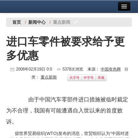
首页
中国有色金属报社主办
广告服务
首页
/
新闻中心
/
重点新闻
要闻
进口车零件被要求给予更
铜镍铅锌
多优惠
铝
稀有稀土
2008年02月19日 0:0
5378次浏览
来源：
中国有色网
分
类：
重点新闻
大字号
中字号
常规
有色市场
科技
由于中国汽车零部件进口措施被临时裁定
镁钛
为不合理，我国有可能遭遇自入世以来的首度败
地矿 建设
诉。
据世界贸易组织(WTO)发布的消息，世贸组织认为“中国对进
党建工作