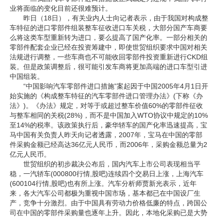
业将面临的变化目前还很难预计。
昨日（18日），有关业内人士向记者表示，由于我国对构成整
车特征的进口零部件组装整车征收进口车关税，大部分国产车商要
么将这类车型重新转为进口，要么提高了国产化率。一部分相关的
零部件配套企业已经在投资筹建中，即使世贸组织要求中国对相关
法规进行调整，一些车商也不可能收回零部件投资重新进行CKD组
装。但是政策调整后，很可能引发车商将更加高端的进口车型引进
中国组装。
“中国影响汽车零部件进口措施”案起因于中国2005年4月1日开
始实施的《构成整车特征的汽车零部件进口管理办法》(下称《办
法》)。《办法》规定，对等于或超过整车价值60%的零部件征收
与整车相同的关税(28%)，而不是中国加入WTO协议中规定的10%
至14%的税率。该政策执行后，豪华轿车的国产化率迅速提高，宝
马中国有关负责人昨天向记者透露，2007年，宝马在中国的零部
件采购金额已经高达36亿元人民币，而2006年，采购金额总量为2
亿元人民币。
世贸组织的初步裁决公布后，国内汽车上市公司表现相当平
稳，一汽轿车(000800行情,股吧)连续四个交易日上涨，上海汽车
(600104行情,股吧)也有所上涨。汽车分析师贾新光表示，近年
来，各大汽车公司都极为重视中国市场，基本都已在中国设厂生
产，竞争十分激烈。由于中国具有劳动力价格低廉的特点，跨国公
司在中国的零部件采购量也逐年上升。因此，本地化采购已是大势