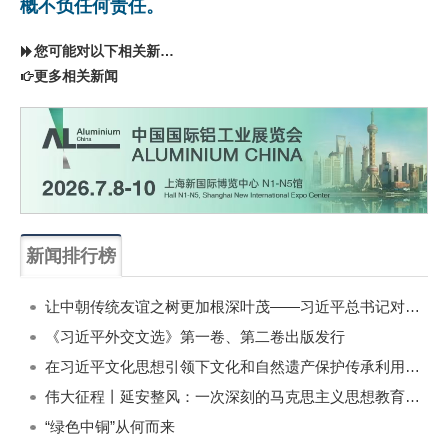
概不负任何责任。
您可能对以下相关新闻同样感兴趣
更多相关新闻
新闻排行榜
一周
每月
让中朝传统友谊之树更加根深叶茂——习近平总书记对朝鲜进行国事访问纪实
《习近平外交文选》第一卷、第二卷出版发行
在习近平文化思想引领下文化和自然遗产保护传承利用工作开创新局面
伟大征程丨延安整风：一次深刻的马克思主义思想教育运动
“绿色中铜”从何而来