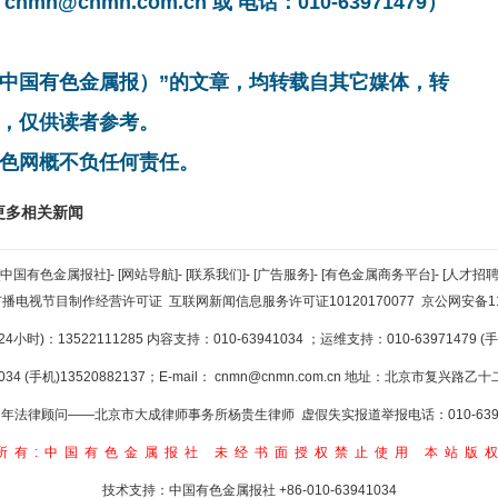
cnmn.com.cn 或 电话：010-63971479）
非中国有色金属报）”的文章，均转载自其它媒体，转
，仅供读者参考。
色网概不负任何责任。
更多相关新闻
[中国有色金属报社]
-
[网站导航]
-
[联系我们]
-
[广告服务]
-
[有色金属商务平台]
-
[人才招聘
广播电视节目制作经营许可证
互联网新闻信息服务许可证10120170077
京公网安备110
小时)：13522111285 内容支持：010-63941034
；运维支持：010-63971479 (手机
34 (手机)13520882137；E-mail：
cnmn@cnmn.com.cn
地址：北京市复兴路乙十二
年法律顾问——北京市大成律师事务所杨贵生律师 虚假失实报道举报电话：010-6394
所有:中国有色金属报社
未经书面授权禁止使用
本站版
技术支持：中国有色金属报社
+86-010-63941034