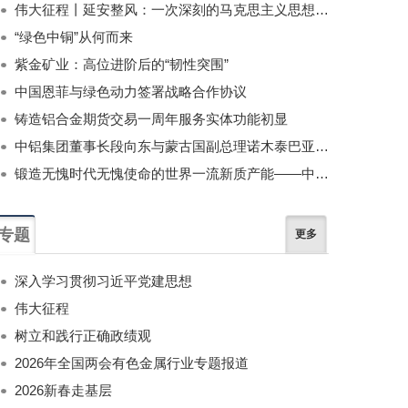
伟大征程丨延安整风：一次深刻的马克思主义思想教育运动
“绿色中铜”从何而来
紫金矿业：高位进阶后的“韧性突围”
中国恩菲与绿色动力签署战略合作协议
铸造铝合金期货交易一周年服务实体功能初显
中铝集团董事长段向东与蒙古国副总理诺木泰巴亚尔举行会谈
锻造无愧时代无愧使命的世界一流新质产能——中国有色金属工业的战略应对与破局之道（二）
专题
更多
深入学习贯彻习近平党建思想
伟大征程
树立和践行正确政绩观
2026年全国两会有色金属行业专题报道
2026新春走基层