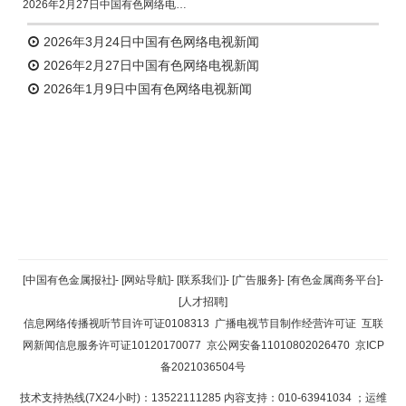
2026年2月27日中国有色网络电视新闻
2026年3月24日中国有色网络电视新闻
2026年2月27日中国有色网络电视新闻
2026年1月9日中国有色网络电视新闻
返回顶部
[中国有色金属报社]
-
[网站导航]
-
[联系我们]
-
[广告服务]
-
[有色金属商务平台]
-
[人才招聘]
返回首页
信息网络传播视听节目许可证0108313
广播电视节目制作经营许可证
互联
网新闻信息服务许可证10120170077
京公网安备11010802026470
京ICP
备2021036504号
技术支持热线(7X24小时)：13522111285 内容支持：010-63941034
；运维