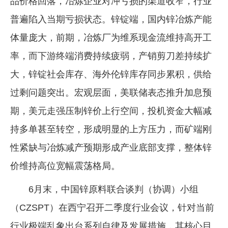
品价格回落，冶炼企业对冲亏损的渠道收窄，行业
普遍陷入当期亏损状态。锌锭端，国内锌冶炼产能
体量庞大，前期，冶炼厂为维系现金流维持高开工
率，而下游终端消费持续疲弱，产销剪刀差持续扩
大，锌锭社会库存、海外伦锌库存同步累积，供给
过剩问题突出。宏观层面，美联储表态推升加息预
期，美元走强压制锌价上行空间，投机资金大幅减
持多单甚至转空，形成明显的上方压力，而矿端刚
性紧缺与冶炼减产预期形成产业底部支撑，整体锌
价维持高位宽幅震荡格局。
6月末，中国锌原料联合谈判（协调）小组
（CZSPT）在西宁召开二季度行业会议，针对当前
行业极端乱象出台系列自律及发展措施，其核心目