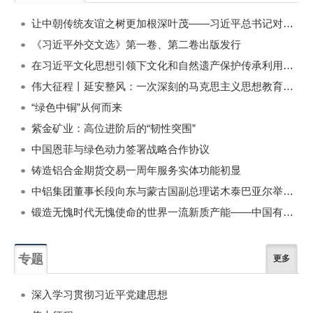
一周
每月
让中朝传统友谊之树更加根深叶茂——习近平总书记对朝鲜进行国事访问纪实
《习近平外交文选》第一卷、第二卷出版发行
在习近平文化思想引领下文化和自然遗产保护传承利用工作开创新局面
伟大征程丨延安整风：一次深刻的马克思主义思想教育运动
“绿色中铜”从何而来
紫金矿业：高位进阶后的“韧性突围”
中国恩菲与绿色动力签署战略合作协议
铸造铝合金期货交易一周年服务实体功能初显
中铝集团董事长段向东与蒙古国副总理诺木泰巴亚尔举行会谈
锻造无愧时代无愧使命的世界一流新质产能——中国有色金属工业的战略应对与破局之道（二）
专题
更多
深入学习贯彻习近平党建思想