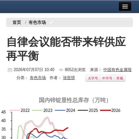
首页
中国有色金属报社主办
广告服务
首页
/
有色市场
要闻
自律会议能否带来锌供应
铜镍铅锌
再平衡
铝
稀有稀土
2026年07月07日 10:40
8052次浏览
来源：
中国有色金属报
分类：
有色市场
作者：
张世骄
大字号
中字号
常规
有色市场
科技
国内锌锭显性总库存（万吨）
镁钛
地矿 建设
党建工作