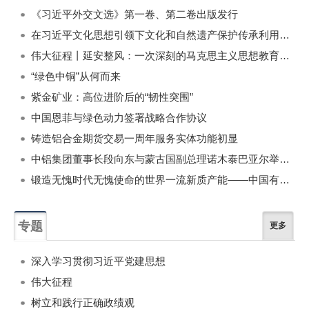
《习近平外交文选》第一卷、第二卷出版发行
在习近平文化思想引领下文化和自然遗产保护传承利用工作开创新局面
伟大征程丨延安整风：一次深刻的马克思主义思想教育运动
“绿色中铜”从何而来
紫金矿业：高位进阶后的“韧性突围”
中国恩菲与绿色动力签署战略合作协议
铸造铝合金期货交易一周年服务实体功能初显
中铝集团董事长段向东与蒙古国副总理诺木泰巴亚尔举行会谈
锻造无愧时代无愧使命的世界一流新质产能——中国有色金属工业的战略应对与破局之道（二）
专题
更多
深入学习贯彻习近平党建思想
伟大征程
树立和践行正确政绩观