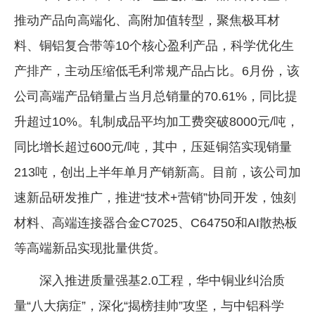
推动产品向高端化、高附加值转型，聚焦极耳材
企业文化
料、铜铝复合带等10个核心盈利产品，科学优化生
《资源再生》杂志
产排产，主动压缩低毛利常规产品占比。6月份，该
行情报价
公司高端产品销量占当月总销量的70.61%，同比提
数字报
升超过10%。轧制成品平均加工费突破8000元/吨，
同比增长超过600元/吨，其中，压延铜箔实现销量
213吨，创出上半年单月产销新高。目前，该公司加
速新品研发推广，推进“技术+营销”协同开发，蚀刻
材料、高端连接器合金C7025、C64750和AI散热板
等高端新品实现批量供货。
深入推进质量强基2.0工程，华中铜业纠治质
量“八大病症”，深化“揭榜挂帅”攻坚，与中铝科学