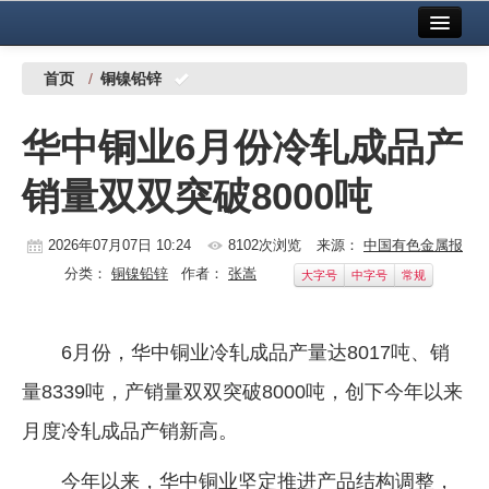
首页
中国有色金属报社主办
广告服务
首页
/
铜镍铅锌
要闻
华中铜业6月份冷轧成品产
铜镍铅锌
销量双双突破8000吨
铝
稀有稀土
2026年07月07日 10:24
8102次浏览
来源：
中国有色金属报
分类：
铜镍铅锌
作者：
张嵩
大字号
中字号
常规
有色市场
科技
6月份，华中铜业冷轧成品产量达8017吨、销
镁钛
量8339吨，产销量双双突破8000吨，创下今年以来
地矿 建设
月度冷轧成品产销新高。
党建工作
今年以来，华中铜业坚定推进产品结构调整，