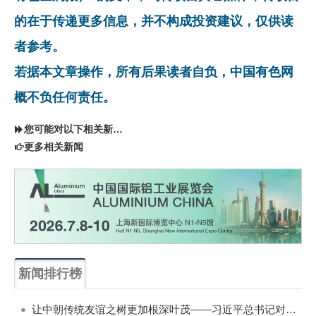
的在于传递更多信息，并不构成投资建议，仅供读
者参考。
若据本文章操作，所有后果读者自负，中国有色网
概不负任何责任。
您可能对以下相关新闻同样感兴趣
更多相关新闻
新闻排行榜
一周
每月
让中朝传统友谊之树更加根深叶茂——习近平总书记对朝鲜进行国事访问纪实