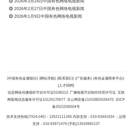
2026年3月24日中国有色网络电视新闻
2026年2月27日中国有色网络电视新闻
2026年1月9日中国有色网络电视新闻
返回顶部
[中国有色金属报社]
-
[网站导航]
-
[联系我们]
-
[广告服务]
-
[有色金属商务平台]
-
[人才招聘]
返回首页
信息网络传播视听节目许可证0108313
广播电视节目制作经营许可证
互联
网新闻信息服务许可证10120170077
京公网安备11010802026470
京ICP
备2021036504号
技术支持热线(7X24小时)：13522111285 内容支持：010-63941034
；运维
支持：010-63971479 (手机)13520882137