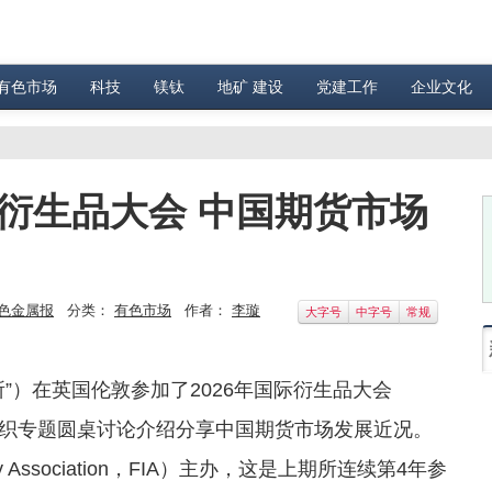
有色市场
科技
镁钛
地矿 建设
党建工作
企业文化
际衍生品大会 中国期货市场
色金属报
分类：
有色市场
作者：
李璇
大字号
中字号
常规
”）在英国伦敦参加了2026年国际衍生品大会
xpo，IDX），组织专题圆桌讨论介绍分享中国期货市场发展近况。
y Association，FIA）主办，这是上期所连续第4年参