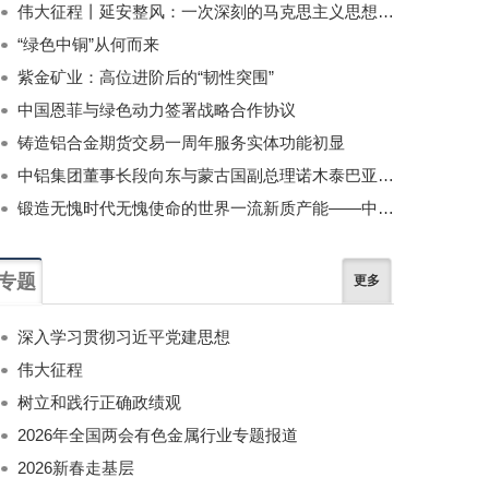
伟大征程丨延安整风：一次深刻的马克思主义思想教育运动
“绿色中铜”从何而来
紫金矿业：高位进阶后的“韧性突围”
中国恩菲与绿色动力签署战略合作协议
铸造铝合金期货交易一周年服务实体功能初显
中铝集团董事长段向东与蒙古国副总理诺木泰巴亚尔举行会谈
锻造无愧时代无愧使命的世界一流新质产能——中国有色金属工业的战略应对与破局之道（二）
专题
更多
深入学习贯彻习近平党建思想
伟大征程
树立和践行正确政绩观
2026年全国两会有色金属行业专题报道
2026新春走基层