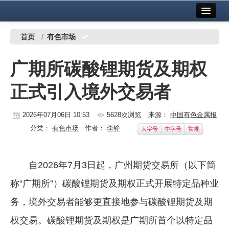
首页
中国有色金属报社主办
广告服务
首页
/
有色市场
要闻
广期所碳酸锂期货及期权
铜镍铅锌
正式引入境外交易者
铝
稀有稀土
2026年07月06日 10:53
5628次浏览
来源：
中国有色金属报
分类：
有色市场
作者：
李铮
大字号
中字号
常规
有色市场
科技
自2026年7月3日起，广州期货交易所（以下简
镁钛
称“广期所”）碳酸锂期货及期权正式开展特定品种业
地矿 建设
务，境外交易者能够更直接地参与碳酸锂期货及期
权交易。碳酸锂期货及期权是广期所首个以特定品
党建工作