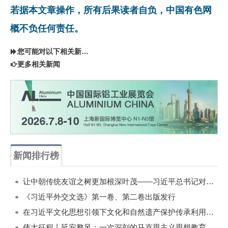
若据本文章操作，所有后果读者自负，中国有色网
概不负任何责任。
您可能对以下相关新闻同样感兴趣
更多相关新闻
新闻排行榜
一周
每月
让中朝传统友谊之树更加根深叶茂——习近平总书记对朝鲜进行国事访问纪实
《习近平外交文选》第一卷、第二卷出版发行
在习近平文化思想引领下文化和自然遗产保护传承利用工作开创新局面
伟大征程丨延安整风：一次深刻的马克思主义思想教育运动