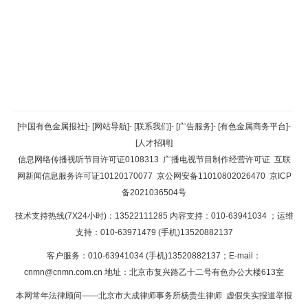
返回顶部
[中国有色金属报社]
-
[网站导航]
-
[联系我们]
-
[广告服务]
-
[有色金属商务平台]
-
[人才招聘]
返回首页
信息网络传播视听节目许可证0108313
广播电视节目制作经营许可证
互联
网新闻信息服务许可证10120170077
京公网安备11010802026470
京ICP
备2021036504号
技术支持热线(7X24小时)：13522111285 内容支持：010-63941034
；运维
支持：010-63971479 (手机)13520882137
客户服务：010-63941034 (手机)13520882137；E-mail：
cnmn@cnmn.com.cn
地址：北京市复兴路乙十二号有色办公大楼613室
本网常年法律顾问——北京市大成律师事务所杨贵生律师 虚假失实报道举报