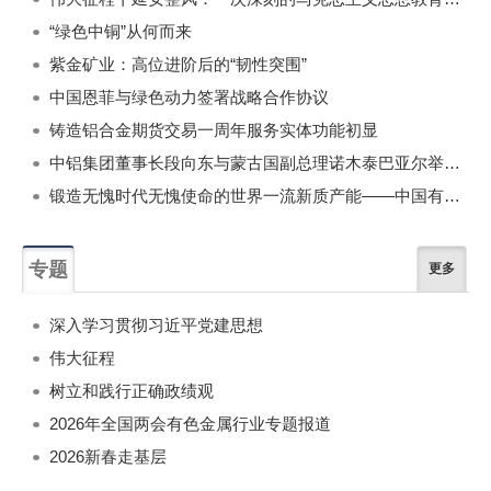
“绿色中铜”从何而来
紫金矿业：高位进阶后的“韧性突围”
中国恩菲与绿色动力签署战略合作协议
铸造铝合金期货交易一周年服务实体功能初显
中铝集团董事长段向东与蒙古国副总理诺木泰巴亚尔举行会谈
锻造无愧时代无愧使命的世界一流新质产能——中国有色金属工业的战略应对与破局之道（二）
专题
更多
深入学习贯彻习近平党建思想
伟大征程
树立和践行正确政绩观
2026年全国两会有色金属行业专题报道
2026新春走基层