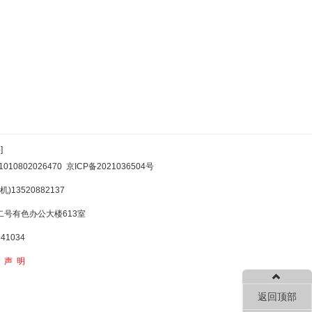
]
10802026470
京ICP备2021036504号
)13520882137
号有色办公大楼613室
1034
权声明
返回顶部