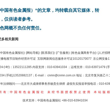
非中国有色金属报）”的文章，均转载自其它媒体，转
，仅供读者参考。
色网概不负任何责任。
更多相关新闻
[中国有色金属报社]
-
[网站导航]
-
[联系我们]
-
[广告服务]
-
[有色金属商务平台]
-
[人才招聘
广播电视节目制作经营许可证
互联网新闻信息服务许可证10120170077
京公网安备110
小时)：13522111285 内容支持：010-63941034
；运维支持：010-63971479 (手机
34 (手机)13520882137；E-mail：
cnmn@cnmn.com.cn
地址：北京市复兴路乙十二
年法律顾问——北京市大成律师事务所杨贵生律师 虚假失实报道举报电话：010-6394
所有:中国有色金属报社
未经书面授权禁止使用
本站版
技术支持：中国有色金属报社
+86-010-63941034