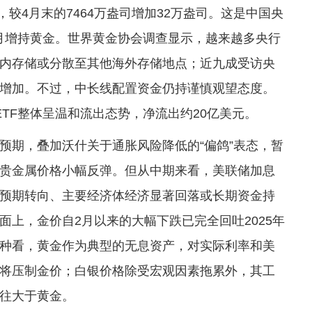
，较4月末的7464万盎司增加32万盎司。这是中国央
9个月增持黄金。世界黄金协会调查显示，越来越多央行
内存储或分散至其他海外存储地点；近九成受访央
增加。不过，中长线配置资金仍持谨慎观望态度。
TF整体呈温和流出态势，净流出约20亿美元。
预期，叠加沃什关于通胀风险降低的“偏鸽”表态，暂
贵金属价格小幅反弹。但从中期来看，美联储加息
预期转向、主要经济体经济显著回落或长期资金持
上，金价自2月以来的大幅下跌已完全回吐2025年
种看，黄金作为典型的无息资产，对实际利率和美
将压制金价；白银价格除受宏观因素拖累外，其工
往大于黄金。