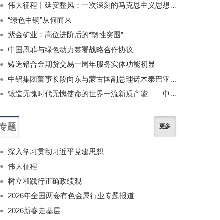
伟大征程丨延安整风：一次深刻的马克思主义思想教育运动
“绿色中铜”从何而来
紫金矿业：高位进阶后的“韧性突围”
中国恩菲与绿色动力签署战略合作协议
铸造铝合金期货交易一周年服务实体功能初显
中铝集团董事长段向东与蒙古国副总理诺木泰巴亚尔举行会谈
锻造无愧时代无愧使命的世界一流新质产能——中国有色金属工业的战略应对与破局之道（二）
专题
更多
深入学习贯彻习近平党建思想
伟大征程
树立和践行正确政绩观
2026年全国两会有色金属行业专题报道
2026新春走基层