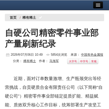
首页
中国有色金属报社主办
广告服务
首页
/
稀有稀土
要闻
自硬公司精密零件事业部
铜镍铅锌
产量刷新纪录
铝
稀有稀土
2026年07月06日 10:49
5854次浏览
来源：
中国有色金属报
分类：
稀有稀土
作者：
马海军
大字号
中字号
常规
有色市场
科技
近期，面对订单数量激增、生产瓶颈突出等经
镁钛
营挑战，自贡硬质合金有限责任公司（以下简称“自
地矿 建设
硬公司”）精密零件事业部锚定提质扩能、精益赋
能、质效双升核心工作目标，统筹部署生产攻坚工
党建工作