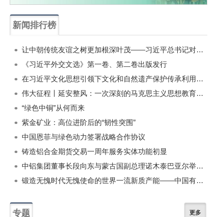
新闻排行榜
一周
每月
让中朝传统友谊之树更加根深叶茂——习近平总书记对朝鲜进行国事访问纪实
《习近平外交文选》第一卷、第二卷出版发行
在习近平文化思想引领下文化和自然遗产保护传承利用工作开创新局面
伟大征程丨延安整风：一次深刻的马克思主义思想教育运动
“绿色中铜”从何而来
紫金矿业：高位进阶后的“韧性突围”
中国恩菲与绿色动力签署战略合作协议
铸造铝合金期货交易一周年服务实体功能初显
中铝集团董事长段向东与蒙古国副总理诺木泰巴亚尔举行会谈
锻造无愧时代无愧使命的世界一流新质产能——中国有色金属工业的战略应对与破局之道（二）
专题
更多