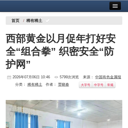
首页
中国有色金属报社主办
广告服务
首页
/
稀有稀土
要闻
西部黄金以月促年打好安
铜镍铅锌
全“组合拳” 织密安全“防
铝
护网”
稀有稀土
有色市场
2026年07月06日 10:46
5799次浏览
来源：
中国有色金属报
分类：
稀有稀土
作者：
贾晓春
大字号
中字号
常规
科技
镁钛
地矿 建设
党建工作