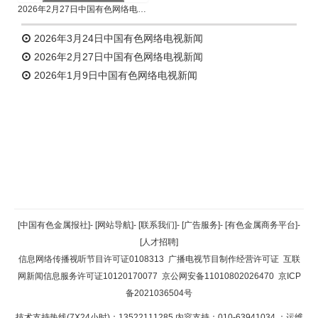
2026年2月27日中国有色网络电视新闻
2026年3月24日中国有色网络电视新闻
2026年2月27日中国有色网络电视新闻
2026年1月9日中国有色网络电视新闻
返回顶部
[中国有色金属报社]
-
[网站导航]
-
[联系我们]
-
[广告服务]
-
[有色金属商务平台]
-
[人才招聘]
返回首页
信息网络传播视听节目许可证0108313
广播电视节目制作经营许可证
互联
网新闻信息服务许可证10120170077
京公网安备11010802026470
京ICP
备2021036504号
技术支持热线(7X24小时)：13522111285 内容支持：010-63941034
；运维