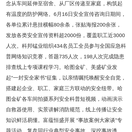
念从车间延伸至宿舍、从厂区传递至家庭，构筑起
有温度的防护网络。6月16日安全宣传咨询日期间，
各单位累计悬挂横幅80余条，张贴海报200余张，
发放各类安全宣传资料超2000份，覆盖职工近3000
人次。科邦锰业组织434名员工全员参与全国应急科
普网络知识竞赛，答题735人次，198人次完成隐患
排查线上专项课程学习。哈图金矿、美盛矿业发
起“一封安全家书”征集，以亲情嘱托唤醒安全自觉，
搭建起企业、职工、家庭三方联动的安全纽带。哈
图金矿各车间拍摄系列安全科普短视频，动画演示
自救器使用、实景讲解消防规范，线上传播让安全
知识鲜活易懂。富蕴恒盛开展 “事故案例大家谈”专
题活动，复盘同行业典型安全事故，深挖事故诱