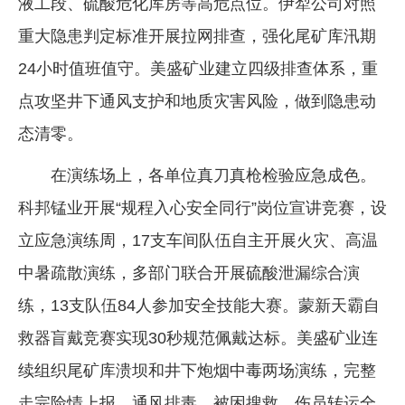
液工段、硫酸危化库房等高危点位。伊犁公司对照
重大隐患判定标准开展拉网排查，强化尾矿库汛期
24小时值班值守。美盛矿业建立四级排查体系，重
点攻坚井下通风支护和地质灾害风险，做到隐患动
态清零。
在演练场上，各单位真刀真枪检验应急成色。
科邦锰业开展“规程入心安全同行”岗位宣讲竞赛，设
立应急演练周，17支车间队伍自主开展火灾、高温
中暑疏散演练，多部门联合开展硫酸泄漏综合演
练，13支队伍84人参加安全技能大赛。蒙新天霸自
救器盲戴竞赛实现30秒规范佩戴达标。美盛矿业连
续组织尾矿库溃坝和井下炮烟中毒两场演练，完整
走完险情上报、通风排毒、被困搜救、伤员转运全