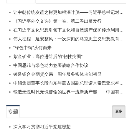
一周
每月
让中朝传统友谊之树更加根深叶茂——习近平总书记对朝鲜进行国事访问纪实
《习近平外交文选》第一卷、第二卷出版发行
在习近平文化思想引领下文化和自然遗产保护传承利用工作开创新局面
伟大征程丨延安整风：一次深刻的马克思主义思想教育运动
“绿色中铜”从何而来
紫金矿业：高位进阶后的“韧性突围”
中国恩菲与绿色动力签署战略合作协议
铸造铝合金期货交易一周年服务实体功能初显
中铝集团董事长段向东与蒙古国副总理诺木泰巴亚尔举行会谈
锻造无愧时代无愧使命的世界一流新质产能——中国有色金属工业的战略应对与破局之道（二）
专题
更多
深入学习贯彻习近平党建思想