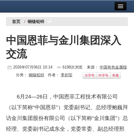
首页
中国有色金属报社主办
广告服务
首页
/
铜镍铅锌
要闻
中国恩菲与金川集团深入
铜镍铅锌
交流
铝
稀有稀土
2026年07月06日 10:14
6198次浏览
来源：
中国有色金属报
分类：
铜镍铅锌
作者：
李剑玺
大字号
中字号
常规
有色市场
科技
6月24—26日，中国恩菲工程技术有限公司
镁钛
（以下简称“中国恩菲”）党委副书记、总经理鲍巍拜
地矿 建设
访金川集团股份有限公司（以下简称“金川集团”）总
经理、党委副书记成东全，党委常委、副总经理邢
党建工作