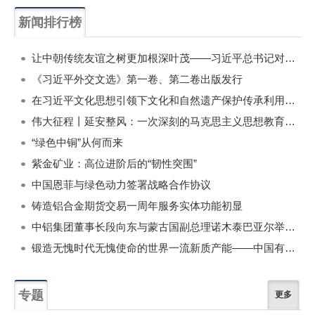
新闻排行榜
一周
每月
让中朝传统友谊之树更加根深叶茂——习近平总书记对朝鲜进行国事访问纪实
《习近平外交文选》第一卷、第二卷出版发行
在习近平文化思想引领下文化和自然遗产保护传承利用工作开创新局面
伟大征程丨延安整风：一次深刻的马克思主义思想教育运动
“绿色中铜”从何而来
紫金矿业：高位进阶后的“韧性突围”
中国恩菲与绿色动力签署战略合作协议
铸造铝合金期货交易一周年服务实体功能初显
中铝集团董事长段向东与蒙古国副总理诺木泰巴亚尔举行会谈
锻造无愧时代无愧使命的世界一流新质产能——中国有色金属工业的战略应对与破局之道（二）
专题
更多