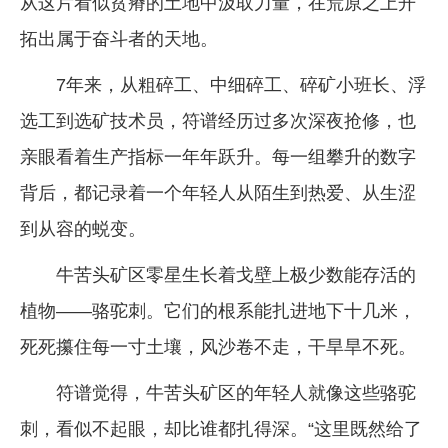
从这片看似贫瘠的土地中汲取力量，在荒原之上开
拓出属于奋斗者的天地。
7年来，从粗碎工、中细碎工、碎矿小班长、浮
选工到选矿技术员，符谱经历过多次深夜抢修，也
亲眼看着生产指标一年年跃升。每一组攀升的数字
背后，都记录着一个年轻人从陌生到热爱、从生涩
到从容的蜕变。
牛苦头矿区零星生长着戈壁上极少数能存活的
植物——骆驼刺。它们的根系能扎进地下十几米，
死死攥住每一寸土壤，风沙卷不走，干旱旱不死。
符谱觉得，牛苦头矿区的年轻人就像这些骆驼
刺，看似不起眼，却比谁都扎得深。“这里既然给了