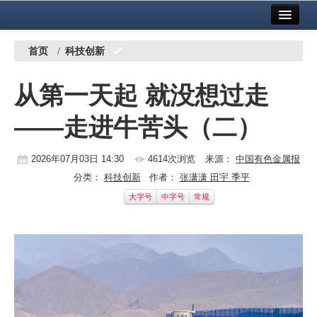
首页
中国有色金属报社主办
广告服务
首页
/
科技创新
要闻
从第一天起 就没想过走
铜镍铅锌
——走进牛苦头（二）
铝
稀有稀土
2026年07月03日 14:30
4614次浏览
来源：
中国有色金属报
分类：
科技创新
作者：
张潇潇 田宇 季平
有色市场
大字号
中字号
常规
科技
镁钛
地矿 建设
党建工作