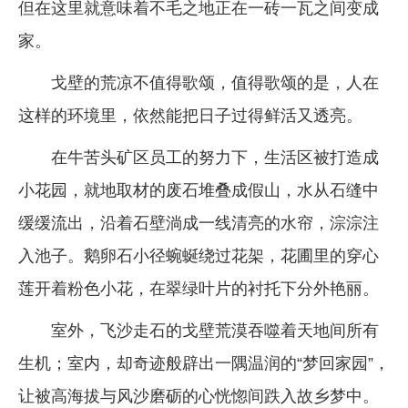
但在这里就意味着不毛之地正在一砖一瓦之间变成
家。
戈壁的荒凉不值得歌颂，值得歌颂的是，人在
这样的环境里，依然能把日子过得鲜活又透亮。
在牛苦头矿区员工的努力下，生活区被打造成
小花园，就地取材的废石堆叠成假山，水从石缝中
缓缓流出，沿着石壁淌成一线清亮的水帘，淙淙注
入池子。鹅卵石小径蜿蜒绕过花架，花圃里的穿心
莲开着粉色小花，在翠绿叶片的衬托下分外艳丽。
室外，飞沙走石的戈壁荒漠吞噬着天地间所有
生机；室内，却奇迹般辟出一隅温润的“梦回家园”，
让被高海拔与风沙磨砺的心恍惚间跌入故乡梦中。