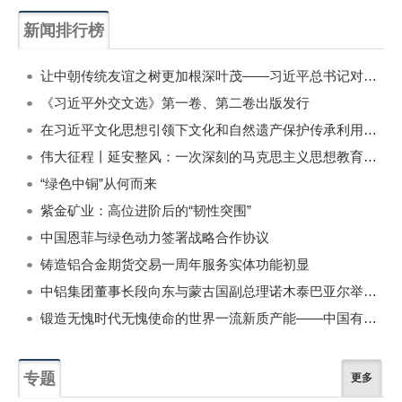
新闻排行榜
一周
每月
让中朝传统友谊之树更加根深叶茂——习近平总书记对朝鲜进行国事访问纪实
《习近平外交文选》第一卷、第二卷出版发行
在习近平文化思想引领下文化和自然遗产保护传承利用工作开创新局面
伟大征程丨延安整风：一次深刻的马克思主义思想教育运动
“绿色中铜”从何而来
紫金矿业：高位进阶后的“韧性突围”
中国恩菲与绿色动力签署战略合作协议
铸造铝合金期货交易一周年服务实体功能初显
中铝集团董事长段向东与蒙古国副总理诺木泰巴亚尔举行会谈
锻造无愧时代无愧使命的世界一流新质产能——中国有色金属工业的战略应对与破局之道（二）
专题
更多