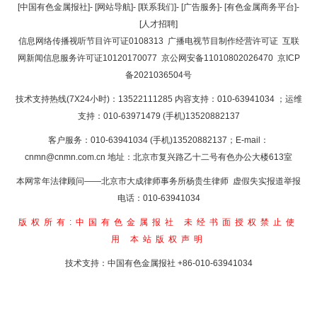
返回顶部
[中国有色金属报社]
-
[网站导航]
-
[联系我们]
-
[广告服务]
-
[有色金属商务平台]
-
[人才招聘]
返回首页
信息网络传播视听节目许可证0108313
广播电视节目制作经营许可证
互联
网新闻信息服务许可证10120170077
京公网安备11010802026470
京ICP
备2021036504号
技术支持热线(7X24小时)：13522111285 内容支持：010-63941034
；运维
支持：010-63971479 (手机)13520882137
客户服务：010-63941034 (手机)13520882137；E-mail：
cnmn@cnmn.com.cn
地址：北京市复兴路乙十二号有色办公大楼613室
本网常年法律顾问——北京市大成律师事务所杨贵生律师 虚假失实报道举报
电话：010-63941034
版权所有:中国有色金属报社
未经书面授权禁止使
用
本站版权声明
技术支持：中国有色金属报社
+86-010-63941034