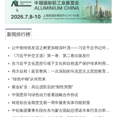
新闻排行榜
一周
每月
让中朝传统友谊之树更加根深叶茂——习近平总书记对朝鲜进行国事访问纪实
《习近平外交文选》第一卷、第二卷出版发行
在习近平文化思想引领下文化和自然遗产保护传承利用工作开创新局面
伟大征程丨延安整风：一次深刻的马克思主义思想教育运动
“绿色中铜”从何而来
紫金矿业：高位进阶后的“韧性突围”
中国恩菲与绿色动力签署战略合作协议
铸造铝合金期货交易一周年服务实体功能初显
中铝集团董事长段向东与蒙古国副总理诺木泰巴亚尔举行会谈