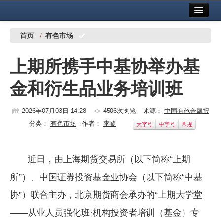
首页
中国有色金属报社主办
广告服务
首页
/
有色市场
要闻
上期所携手中基协举办基
铜镍铅锌
金和衍生品业务培训班
铝
稀有稀土
2026年07月03日 14:28
4506次浏览
来源：
中国有色金属报
分类：
有色市场
作者：
李璇
大字号
中字号
常规
有色市场
科技
近日，由上海期货交易所（以下简称“上期
镁钛
所”）、中国证券投资基金业协会（以下简称“中基
地矿 建设
协”）联合主办，北京期货商会承办的“上期大学堂
——从业人员强化班·机构投资者培训（基金）专
党建工作