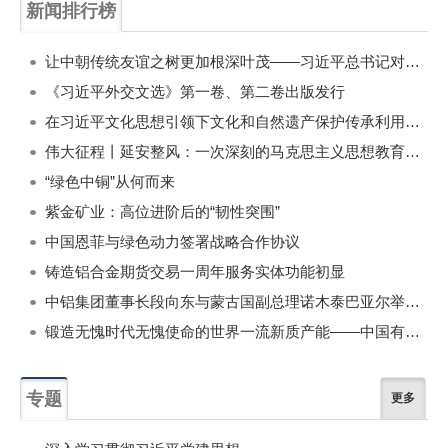
新闻排行榜
一周
每月
让中朝传统友谊之树更加根深叶茂——习近平总书记对朝鲜进行国事访问纪实
《习近平外交文选》第一卷、第二卷出版发行
在习近平文化思想引领下文化和自然遗产保护传承利用工作开创新局面
伟大征程丨延安整风：一次深刻的马克思主义思想教育运动
“绿色中铜”从何而来
紫金矿业：高位进阶后的“韧性突围”
中国恩菲与绿色动力签署战略合作协议
铸造铝合金期货交易一周年服务实体功能初显
中铝集团董事长段向东与蒙古国副总理诺木泰巴亚尔举行会谈
锻造无愧时代无愧使命的世界一流新质产能——中国有色金属工业的战略应对与破局之道（二）
专题
更多