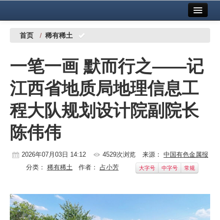
首页
中国有色金属报社主办
广告服务
首页
/
稀有稀土
要闻
一笔一画 默而行之——记
铜镍铅锌
江西省地质局地理信息工
铝
程大队规划设计院副院长
稀有稀土
陈伟伟
有色市场
科技
2026年07月03日 14:12
4529次浏览
来源：
中国有色金属报
分类：
稀有稀土
作者：
占小芳
大字号
中字号
常规
镁钛
地矿 建设
党建工作