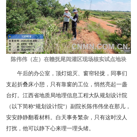
企业文化
《资源再生》杂志
行情报价
数字报
陈伟伟（左）在赣抚尾闾灌区现场核实试点地块
午后的办公室，顶灯熄灭、窗帘轻拢，同事们
支起折叠床小憩，只有靠窗的工位，悄然亮起一盏
台灯。江西省地质局地理信息工程大队规划设计院
（以下简称“规划设计院”）副院长陈伟伟坐在那儿，
安安静静翻看材料。白天事务繁杂，只有这时没人
打扰，他可以静下心来理一理头绪。