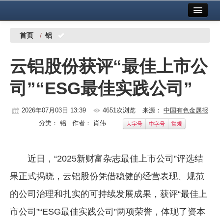
首页
中国有色金属报社主办
广告服务
首页
/
铝
要闻
云铝股份获评“最佳上市公
铜镍铅锌
司”“ESG最佳实践公司”
铝
稀有稀土
2026年07月03日 13:39
4651次浏览
来源：
中国有色金属报
分类：
铝
作者：
肖伟
大字号
中字号
常规
有色市场
科技
近日，“2025新财富杂志最佳上市公司”评选结
镁钛
果正式揭晓，云铝股份凭借稳健的经营表现、规范
地矿 建设
的公司治理和扎实的可持续发展成果，获评“最佳上
市公司”“ESG最佳实践公司”两项荣誉，体现了资本
党建工作