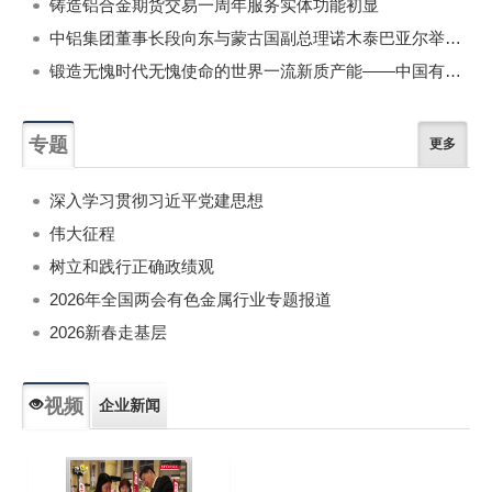
铸造铝合金期货交易一周年服务实体功能初显
中铝集团董事长段向东与蒙古国副总理诺木泰巴亚尔举行会谈
锻造无愧时代无愧使命的世界一流新质产能——中国有色金属工业的战略应对与破局之道（二）
专题
更多
深入学习贯彻习近平党建思想
伟大征程
树立和践行正确政绩观
2026年全国两会有色金属行业专题报道
2026新春走基层
视频
企业新闻
专题新闻
人物专访