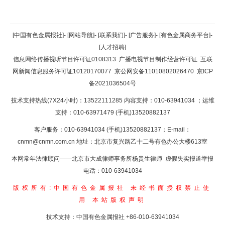
返回顶部
[中国有色金属报社]
-
[网站导航]
-
[联系我们]
-
[广告服务]
-
[有色金属商务平台]
-
[人才招聘]
返回首页
信息网络传播视听节目许可证0108313
广播电视节目制作经营许可证
互联
网新闻信息服务许可证10120170077
京公网安备11010802026470
京ICP
备2021036504号
技术支持热线(7X24小时)：13522111285 内容支持：010-63941034
；运维
支持：010-63971479 (手机)13520882137
客户服务：010-63941034 (手机)13520882137；E-mail：
cnmn@cnmn.com.cn
地址：北京市复兴路乙十二号有色办公大楼613室
本网常年法律顾问——北京市大成律师事务所杨贵生律师 虚假失实报道举报
电话：010-63941034
版权所有:中国有色金属报社
未经书面授权禁止使
用
本站版权声明
技术支持：中国有色金属报社
+86-010-63941034