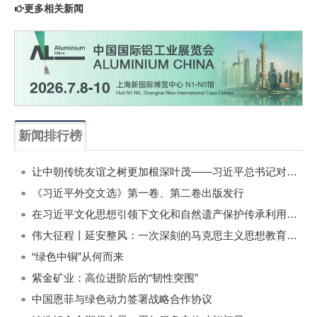
更多相关新闻
新闻排行榜
一周
每月
让中朝传统友谊之树更加根深叶茂——习近平总书记对朝鲜进行国事访问纪实
《习近平外交文选》第一卷、第二卷出版发行
在习近平文化思想引领下文化和自然遗产保护传承利用工作开创新局面
伟大征程丨延安整风：一次深刻的马克思主义思想教育运动
“绿色中铜”从何而来
紫金矿业：高位进阶后的“韧性突围”
中国恩菲与绿色动力签署战略合作协议