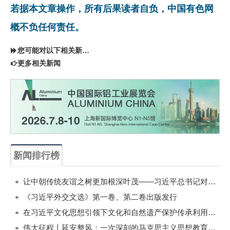
若据本文章操作，所有后果读者自负，中国有色网
概不负任何责任。
您可能对以下相关新闻同样感兴趣
更多相关新闻
新闻排行榜
一周
每月
让中朝传统友谊之树更加根深叶茂——习近平总书记对朝鲜进行国事访问纪实
《习近平外交文选》第一卷、第二卷出版发行
在习近平文化思想引领下文化和自然遗产保护传承利用工作开创新局面
伟大征程丨延安整风：一次深刻的马克思主义思想教育运动