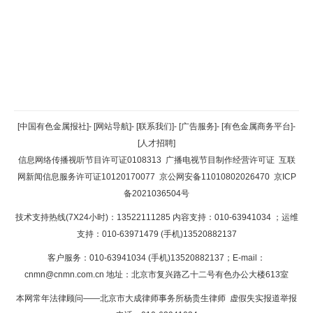
返回顶部
[中国有色金属报社]
-
[网站导航]
-
[联系我们]
-
[广告服务]
-
[有色金属商务平台]
-
[人才招聘]
返回首页
信息网络传播视听节目许可证0108313
广播电视节目制作经营许可证
互联
网新闻信息服务许可证10120170077
京公网安备11010802026470
京ICP
备2021036504号
技术支持热线(7X24小时)：13522111285 内容支持：010-63941034
；运维
支持：010-63971479 (手机)13520882137
客户服务：010-63941034 (手机)13520882137；E-mail：
cnmn@cnmn.com.cn
地址：北京市复兴路乙十二号有色办公大楼613室
本网常年法律顾问——北京市大成律师事务所杨贵生律师 虚假失实报道举报