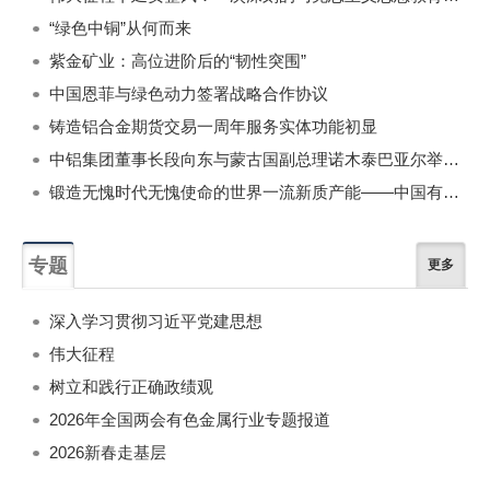
“绿色中铜”从何而来
紫金矿业：高位进阶后的“韧性突围”
中国恩菲与绿色动力签署战略合作协议
铸造铝合金期货交易一周年服务实体功能初显
中铝集团董事长段向东与蒙古国副总理诺木泰巴亚尔举行会谈
锻造无愧时代无愧使命的世界一流新质产能——中国有色金属工业的战略应对与破局之道（二）
专题
更多
深入学习贯彻习近平党建思想
伟大征程
树立和践行正确政绩观
2026年全国两会有色金属行业专题报道
2026新春走基层