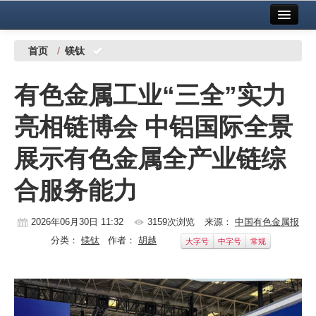
首页
中国有色金属报社主办
广告服务
首页
/
镁钛
要闻
有色金属工业“三全”实力
铜镍铅锌
亮相链博会 中铝国际全景
铝
展示有色金属全产业链综
稀有稀土
合服务能力
有色市场
科技
2026年06月30日 11:32
3159次浏览
来源：
中国有色金属报
分类：
镁钛
作者：
胡越
大字号
中字号
常规
镁钛
地矿 建设
党建工作