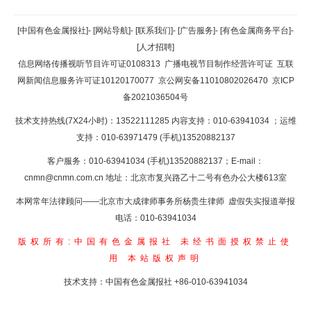
返回顶部
[中国有色金属报社]
-
[网站导航]
-
[联系我们]
-
[广告服务]
-
[有色金属商务平台]
-
[人才招聘]
返回首页
信息网络传播视听节目许可证0108313
广播电视节目制作经营许可证
互联
网新闻信息服务许可证10120170077
京公网安备11010802026470
京ICP
备2021036504号
技术支持热线(7X24小时)：13522111285 内容支持：010-63941034
；运维
支持：010-63971479 (手机)13520882137
客户服务：010-63941034 (手机)13520882137；E-mail：
cnmn@cnmn.com.cn
地址：北京市复兴路乙十二号有色办公大楼613室
本网常年法律顾问——北京市大成律师事务所杨贵生律师 虚假失实报道举报
电话：010-63941034
版权所有:中国有色金属报社
未经书面授权禁止使
用
本站版权声明
技术支持：中国有色金属报社
+86-010-63941034