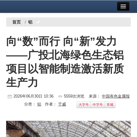
首页
中国有色金属报社主办
广告服务
首页
/
铝
要闻
向“数”而行 向“新”发力
铜镍铅锌
——广投北海绿色生态铝
铝
项目以智能制造激活新质
稀有稀土
生产力
有色市场
科技
2026年06月30日 10:36
5559次浏览
来源：
中国有色金属报
分类：
铝
作者：
于威
大字号
中字号
常规
镁钛
地矿 建设
党建工作