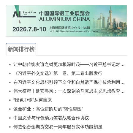
新闻排行榜
一周
每月
让中朝传统友谊之树更加根深叶茂——习近平总书记对朝鲜进行国事访问纪实
《习近平外交文选》第一卷、第二卷出版发行
在习近平文化思想引领下文化和自然遗产保护传承利用工作开创新局面
伟大征程丨延安整风：一次深刻的马克思主义思想教育运动
“绿色中铜”从何而来
紫金矿业：高位进阶后的“韧性突围”
中国恩菲与绿色动力签署战略合作协议
铸造铝合金期货交易一周年服务实体功能初显