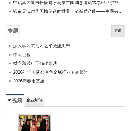
中铝集团董事长段向东与蒙古国副总理诺木泰巴亚尔举行会谈
锻造无愧时代无愧使命的世界一流新质产能——中国有色金属工业的战略应对与破局之道（二）
专题
更多
深入学习贯彻习近平党建思想
伟大征程
树立和践行正确政绩观
2026年全国两会有色金属行业专题报道
2026新春走基层
视频
企业新闻
专题新闻
人物专访