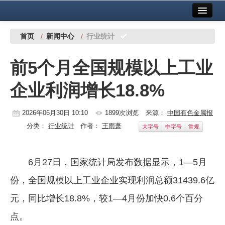
首页
中国有色金属报社主办
广告服务
首页
/
新闻中心
/
行业统计
要闻
前5个月全国规模以上工业
铜镍铅锌
企业利润增长18.8%
铝
稀有稀土
2026年06月30日 10:10
1899次浏览
来源：
中国有色金属报
分类：
行业统计
作者：
王雨萧
大字号
中字号
常规
有色市场
科技
6月27日，国家统计局发布数据显示，1—5月
镁钛
份，全国规模以上工业企业实现利润总额31439.6亿
地矿 建设
元，同比增长18.8%，较1—4月份加快0.6个百分
点。
党建工作