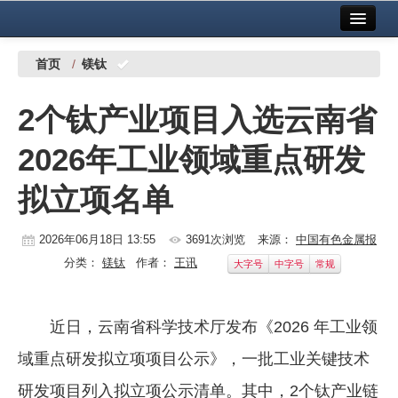
首页
中国有色金属报社主办
广告服务
首页
/
镁钛
要闻
2个钛产业项目入选云南省
铜镍铅锌
2026年工业领域重点研发
铝
拟立项名单
稀有稀土
有色市场
2026年06月18日 13:55
3691次浏览
来源：
中国有色金属报
分类：
镁钛
作者：
王讯
大字号
中字号
常规
科技
镁钛
近日，云南省科学技术厅发布《2026 年工业领
地矿 建设
域重点研发拟立项项目公示》，一批工业关键技术
党建工作
研发项目列入拟立项公示清单。其中，2个钛产业链