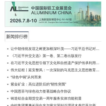
新闻排行榜
一周
每月
让中朝传统友谊之树更加根深叶茂——习近平总书记对朝鲜进行国事访问纪实
《习近平外交文选》第一卷、第二卷出版发行
在习近平文化思想引领下文化和自然遗产保护传承利用工作开创新局面
伟大征程丨延安整风：一次深刻的马克思主义思想教育运动
“绿色中铜”从何而来
紫金矿业：高位进阶后的“韧性突围”
中国恩菲与绿色动力签署战略合作协议
铸造铝合金期货交易一周年服务实体功能初显
中铝集团董事长段向东与蒙古国副总理诺木泰巴亚尔举行会谈