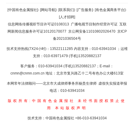
返回顶部
[中国有色金属报社]
-
[网站导航]
-
[联系我们]
-
[广告服务]
-
[有色金属商务平台]
-
[人才招聘]
返回首页
信息网络传播视听节目许可证0108313
广播电视节目制作经营许可证
互联
网新闻信息服务许可证10120170077
京公网安备11010802026470
京ICP
备2021036504号
技术支持热线(7X24小时)：13522111285 内容支持：010-63941034
；运维
支持：010-63971479 (手机)13520882137
客户服务：010-63941034 (手机)13520882137；E-mail：
cnmn@cnmn.com.cn
地址：北京市复兴路乙十二号有色办公大楼613室
本网常年法律顾问——北京市大成律师事务所杨贵生律师 虚假失实报道举报
电话：010-63941034
版权所有:中国有色金属报社
未经书面授权禁止使
用
本站版权声明
技术支持：中国有色金属报社
+86-010-63941034