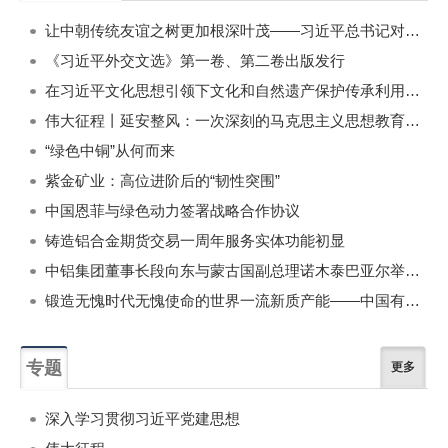
一周
每月
让中朝传统友谊之树更加根深叶茂——习近平总书记对朝鲜进行国事访问纪实
《习近平外交文选》第一卷、第二卷出版发行
在习近平文化思想引领下文化和自然遗产保护传承利用工作开创新局面
伟大征程丨延安整风：一次深刻的马克思主义思想教育运动
“绿色中铜”从何而来
紫金矿业：高位进阶后的“韧性突围”
中国恩菲与绿色动力签署战略合作协议
铸造铝合金期货交易一周年服务实体功能初显
中铝集团董事长段向东与蒙古国副总理诺木泰巴亚尔举行会谈
锻造无愧时代无愧使命的世界一流新质产能——中国有色金属工业的战略应对与破局之道（二）
专题
更多
深入学习贯彻习近平党建思想