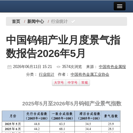
首页
中国有色金属报社主办
广告服务
首页
/
新闻中心
/
行业统计
要闻
中国钨钼产业月度景气指
铜镍铅锌
数报告2026年5月
铝
稀有稀土
2026年06月11日 15:21
3574次浏览
来源：
中国有色金属报
分类：
行业统计
作者：
中国有色金属工业协会
有色市场
大字号
中字号
常规
科技
2025年5月至2026年5月钨钼产业景气指数
镁钛
地矿 建设
党建工作