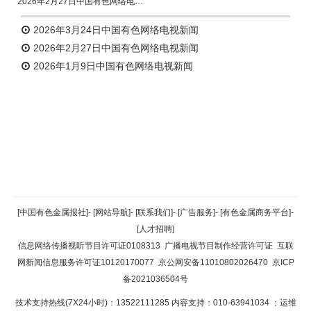
2026年2月27日中国有色网络电视新闻
2026年3月24日中国有色网络电视新闻
2026年2月27日中国有色网络电视新闻
2026年1月9日中国有色网络电视新闻
返回顶部
[中国有色金属报社]
-
[网站导航]
-
[联系我们]
-
[广告服务]
-
[有色金属商务平台]
-
[人才招聘]
返回首页
信息网络传播视听节目许可证0108313
广播电视节目制作经营许可证
互联
网新闻信息服务许可证10120170077
京公网安备11010802026470
京ICP
备2021036504号
技术支持热线(7X24小时)：13522111285 内容支持：010-63941034
；运维