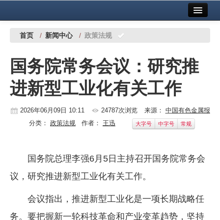
首页
中国有色金属报社主办
广告服务
首页
/
新闻中心
/
政策法规
要闻
国务院常务会议：研究推
铜镍铅锌
进新型工业化有关工作
铝
稀有稀土
2026年06月09日 10:11
24787次浏览
来源：
中国有色金属报
分类：
政策法规
作者：
王迅
大字号
中字号
常规
有色市场
科技
国务院总理李强6月5日主持召开国务院常务会
镁钛
议，研究推进新型工业化有关工作。
地矿 建设
会议指出，推进新型工业化是一项长期战略任
党建工作
务。要把握新一轮科技革命和产业变革趋势，坚持