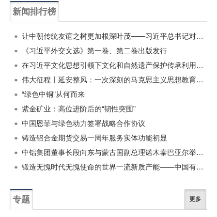
新闻排行榜
一周
每月
让中朝传统友谊之树更加根深叶茂——习近平总书记对朝鲜进行国事访问纪实
《习近平外交文选》第一卷、第二卷出版发行
在习近平文化思想引领下文化和自然遗产保护传承利用工作开创新局面
伟大征程丨延安整风：一次深刻的马克思主义思想教育运动
“绿色中铜”从何而来
紫金矿业：高位进阶后的“韧性突围”
中国恩菲与绿色动力签署战略合作协议
铸造铝合金期货交易一周年服务实体功能初显
中铝集团董事长段向东与蒙古国副总理诺木泰巴亚尔举行会谈
锻造无愧时代无愧使命的世界一流新质产能——中国有色金属工业的战略应对与破局之道（二）
专题
更多