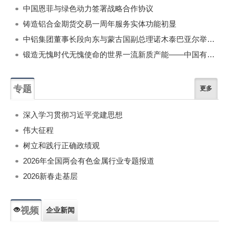
中国恩菲与绿色动力签署战略合作协议
铸造铝合金期货交易一周年服务实体功能初显
中铝集团董事长段向东与蒙古国副总理诺木泰巴亚尔举行会谈
锻造无愧时代无愧使命的世界一流新质产能——中国有色金属工业的战略应对与破局之道（二）
专题
更多
深入学习贯彻习近平党建思想
伟大征程
树立和践行正确政绩观
2026年全国两会有色金属行业专题报道
2026新春走基层
视频
企业新闻
专题新闻
人物专访