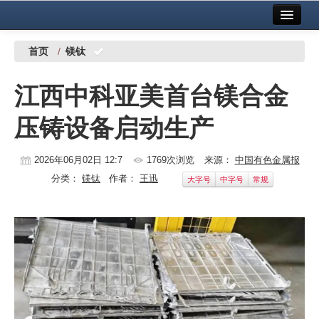
首页
中国有色金属报社主办
广告服务
首页
/
镁钛
要闻
江西中科亚美首台镁合金
铜镍铅锌
压铸设备启动生产
铝
稀有稀土
2026年06月02日 12:7
1769次浏览
来源：
中国有色金属报
分类：
镁钛
作者：
王迅
大字号
中字号
常规
有色市场
科技
镁钛
地矿 建设
党建工作