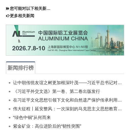
您可能对以下相关新闻同样感兴趣
更多相关新闻
新闻排行榜
一周
每月
让中朝传统友谊之树更加根深叶茂——习近平总书记对朝鲜进行国事访问纪实
《习近平外交文选》第一卷、第二卷出版发行
在习近平文化思想引领下文化和自然遗产保护传承利用工作开创新局面
伟大征程丨延安整风：一次深刻的马克思主义思想教育运动
“绿色中铜”从何而来
紫金矿业：高位进阶后的“韧性突围”