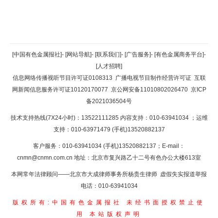
返回顶部
[中国有色金属报社]
-
[网站导航]
-
[联系我们]
-
[广告服务]
-
[有色金属商务平台]
-
[人才招聘]
返回首页
信息网络传播视听节目许可证0108313
广播电视节目制作经营许可证
互联
网新闻信息服务许可证10120170077
京公网安备11010802026470
京ICP
备2021036504号
技术支持热线(7X24小时)：13522111285 内容支持：010-63941034
；运维
支持：010-63971479 (手机)13520882137
客户服务：010-63941034 (手机)13520882137；E-mail：
cnmn@cnmn.com.cn
地址：北京市复兴路乙十二号有色办公大楼613室
本网常年法律顾问——北京市大成律师事务所杨贵生律师 虚假失实报道举报
电话：010-63941034
版权所有:中国有色金属报社
未经书面授权禁止使
用
本站版权声明